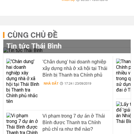
03:53 | 15/07/2018
CÙNG CHỦ ĐỀ
Tin tức Thái Bình
'Chân dung' hai doanh nghiệp
xây dựng nhà ở xã hội tại Thái
Bình bị Thanh tra Chính phủ
nhắc tên
NHÀ ĐẤT
17:24 | 23/09/2019
Vi phạm trong 7 dự án ở Thái
Bình được Thanh tra Chính
phủ chỉ ra như thế nào?