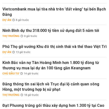
Vietcombank mua lại tòa nhà trên 'đất vàng' tại bến Bạch
Đằng
DỰ ÁN
8 giờ trước
Ninh Bình dự thu 318.000 tỷ tiền sử dụng đất 5 năm tới
THỊ TRƯỜNG
9 giờ trước
Phú Thọ gỡ vướng Khu đô thị sinh thái và thể thao Việt Trì
DỰ ÁN
13 giờ trước
Kinh Bắc vẫn nợ Tân Hoàng Minh hơn 1.800 tỷ đồng từ
thương vụ mua lại dự án 100 tầng gần Keangnam
CHỦ ĐẦU TƯ
14 giờ trước
Đăng thông tin sai lệch về Trục đại lộ cảnh quan sông
Hồng, một trường hợp bị xử phạt
THỊ TRƯỜNG
18 giờ trước
Đạt Phương trúng gói thầu xây dựng hơn 1.300 tỷ tại Cao