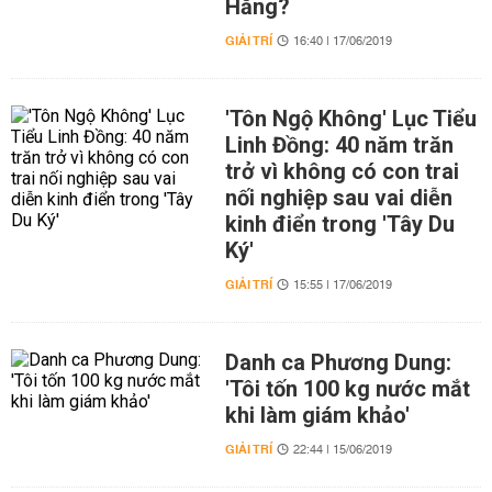
Hằng?
GIẢI TRÍ
16:40 | 17/06/2019
'Tôn Ngộ Không' Lục Tiểu
Linh Đồng: 40 năm trăn
trở vì không có con trai
nối nghiệp sau vai diễn
kinh điển trong 'Tây Du
Ký'
GIẢI TRÍ
15:55 | 17/06/2019
Danh ca Phương Dung:
'Tôi tốn 100 kg nước mắt
khi làm giám khảo'
GIẢI TRÍ
22:44 | 15/06/2019