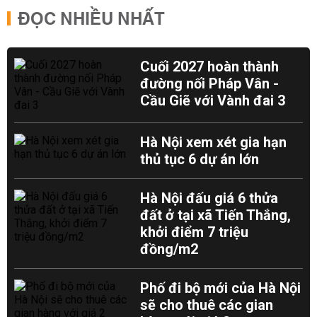
ĐỌC NHIỀU NHẤT
Cuối 2027 hoàn thành
đường nối Pháp Vân -
Cầu Giẽ với Vành đai 3
Hà Nội xem xét gia hạn
thủ tục 6 dự án lớn
Hà Nội đấu giá 6 thửa
đất ở tại xã Tiến Thắng,
khởi điểm 7 triệu
đồng/m2
Phố đi bộ mới của Hà Nội
sẽ cho thuê các gian