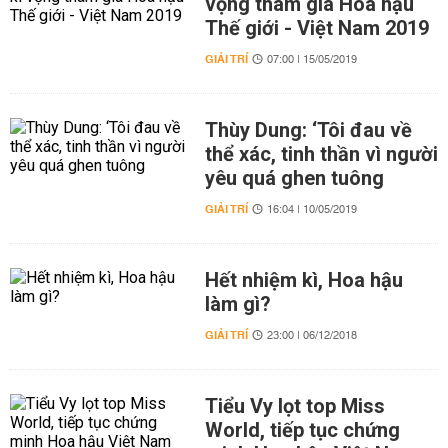
vọng tham gia Hoa hậu
Thế giới - Việt Nam 2019
GIẢI TRÍ
07:00 | 15/05/2019
Thùy Dung: ‘Tôi đau về
thể xác, tinh thần vì người
yêu quá ghen tuông
GIẢI TRÍ
16:04 | 10/05/2019
Hết nhiệm kì, Hoa hậu
làm gì?
GIẢI TRÍ
23:00 | 06/12/2018
Tiểu Vy lọt top Miss
World, tiếp tục chứng