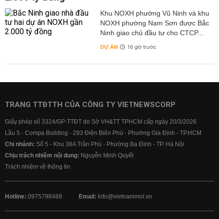
Khu NOXH phường Vũ Ninh và khu
NOXH phường Nam Sơn được Bắc
Ninh giao chủ đầu tư cho CTCP...
DỰ ÁN
16 giờ trước
TRANG TTĐTTH CỦA CÔNG TY VIETNEWSCORP
Giấy phép số 3324/GP-TTĐT do Sở VH&TT TPHCM cấp ngày 20/3/2026
Lầu 5 - Compa Building - 293 Điện Biên Phủ - Phường Gia Định - TP.HCM
Chi nhánh:
Số 5 - Khu 38A Trần Phú - Phường Ba Đình - TP. Hà Nội
Chịu trách nhiệm nội dung:
Nguyễn Minh Quyết
Trách nhiệm về thông tin
Hotline:
0975798489
Email:
info@vietnammoi.vn