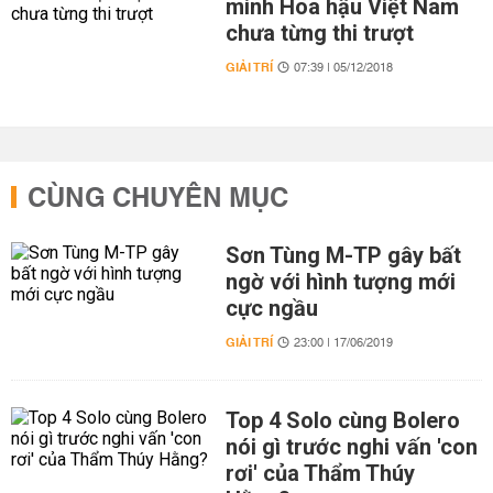
minh Hoa hậu Việt Nam
chưa từng thi trượt
GIẢI TRÍ
07:39 | 05/12/2018
CÙNG CHUYÊN MỤC
Sơn Tùng M-TP gây bất
ngờ với hình tượng mới
cực ngầu
GIẢI TRÍ
23:00 | 17/06/2019
Top 4 Solo cùng Bolero
nói gì trước nghi vấn 'con
rơi' của Thẩm Thúy