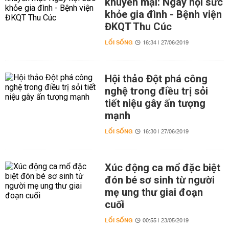
khuyến mại: Ngày hội sức
khỏe gia đình - Bệnh viện
ĐKQT Thu Cúc
LỐI SỐNG
16:34 | 27/06/2019
Hội thảo Đột phá công
nghệ trong điều trị sỏi
tiết niệu gây ấn tượng
mạnh
LỐI SỐNG
16:30 | 27/06/2019
Xúc động ca mổ đặc biệt
đón bé sơ sinh từ người
mẹ ung thư giai đoạn
cuối
LỐI SỐNG
00:55 | 23/05/2019