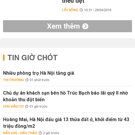
thêu dệt
LỐI SỐNG
10:31 | 29/04/2019
Xem thêm
TIN GIỜ CHÓT
Nhiều phòng trọ Hà Nội tăng giá
THỊ TRƯỜNG
01 phút trước
Chủ dự án khách sạn bên hồ Trúc Bạch báo lãi quý II nhờ
khoản thu đột biến
CHỦ ĐẦU TƯ
01 giờ trước
Hoàng Mai, Hà Nội đấu giá 13 thửa đất ở, khởi điểm từ 43
triệu đồng/m2
ĐẤU GIÁ - ĐẤU THẦU
2 giờ trước