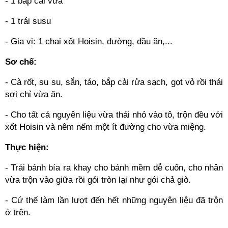
- 1 bắp cải vừa
- 1 trái susu
- Gia vị: 1 chai xốt Hoisin, đường, dầu ăn,...
Sơ chế:
- Cà rốt, su su, sắn, táo, bắp cải rửa sạch, gọt vỏ rồi thái
sợi chỉ vừa ăn.
- Cho tất cả nguyên liệu vừa thái nhỏ vào tô, trộn đều với
xốt Hoisin và nêm nếm một ít đường cho vừa miệng.
Thực hiện:
- Trải bánh bía ra khay cho bánh mềm dễ cuốn, cho nhân
vừa trộn vào giữa rồi gói tròn lại như gói chả giò.
- Cứ thế làm lần lượt đến hết những nguyên liệu đã trộn
ở trên.