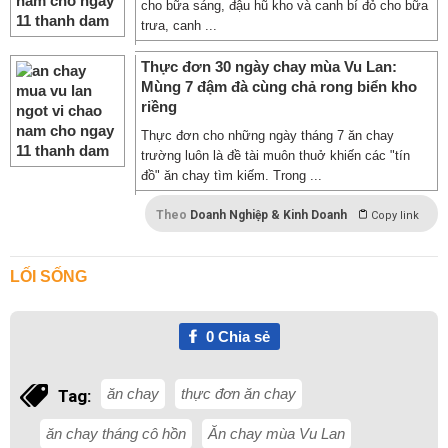
cho bữa sáng, đậu hũ kho và canh bí đỏ cho bữa
trưa, canh ...
Thực đơn 30 ngày chay mùa Vu Lan:
Mùng 7 đậm đà cùng chả rong biển kho
riềng
Thực đơn cho những ngày tháng 7 ăn chay
trường luôn là đề tài muôn thuở khiến các "tín
đồ" ăn chay tìm kiếm. Trong ...
Theo
Doanh Nghiệp & Kinh Doanh
Copy link
LỐI SỐNG
0
Chia sẻ
ăn chay
thực đơn ăn chay
Tag:
ăn chay tháng cô hồn
Ăn chay mùa Vu Lan