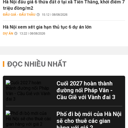
Hà Nội đấu giá 6 thửa đất ở tại xã Tiến Thắng, khởi điểm 7
triệu đồng/m2
ĐẤU GIÁ - ĐẤU THẦU
15:12 | 08/08/2026
Hà Nội xem xét gia hạn thủ tục 6 dự án lớn
DỰ ÁN
13:22 | 08/08/2026
ĐỌC NHIỀU NHẤT
Cuối 2027 hoàn thành
đường nối Pháp Vân -
Cầu Giẽ với Vành đai 3
Phố đi bộ mới của Hà Nội
sẽ cho thuê các gian
hàng với giá 2