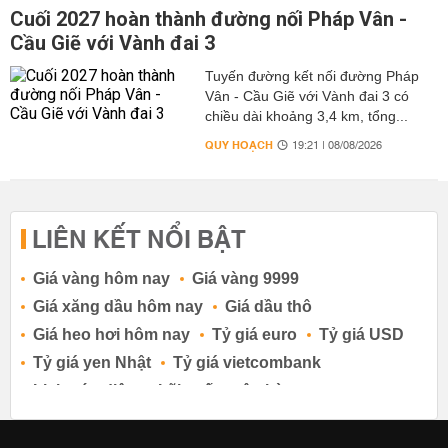
Cuối 2027 hoàn thành đường nối Pháp Vân -
Cầu Giẽ với Vành đai 3
Tuyến đường kết nối đường Pháp
Vân - Cầu Giẽ với Vành đai 3 có
chiều dài khoảng 3,4 km, tổng...
QUY HOẠCH
19:21 | 08/08/2026
LIÊN KẾT NỔI BẬT
Giá vàng hôm nay
Giá vàng 9999
Giá xăng dầu hôm nay
Giá dầu thô
Giá heo hơi hôm nay
Tỷ giá euro
Tỷ giá USD
Tỷ giá yen Nhật
Tỷ giá vietcombank
Lịch cúp điện
Lãi suất ngân hàng
Lãi suất tiết kiệm
Lãi suất tiền gửi
Lãi suất ngân hàng Agribank