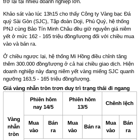
trở lại tại nhiều doanh nghiệp lớn.
Khảo sát vào lúc 13h15 cho thấy Công ty Vàng bạc Đá
quý Sài Gòn (SJC), Tập đoàn Doji, Phú Quý, hệ thống
PNJ cùng Bảo Tín Minh Châu đều giữ nguyên giá niêm
yết ở mức 162 - 165 triệu đồng/lượng đối với chiều mua
vào và bán ra.
Ở chiều ngược lại, hệ thống Mi Hồng điều chỉnh tăng
thêm 300.000 đồng/lượng ở cả hai chiều giao dịch. Hiện
doanh nghiệp này đang niêm yết vàng miếng SJC quanh
ngưỡng 163,5 - 165 triệu đồng/lượng.
Giá vàng nhẫn tròn trơn duy trì trạng thái đi ngang
Phiên hôm
Phiên hôm
Chênh lệch
nay 14/5
13/5
Vàng
Mua
Bán
Mua
Mua
Bán
nhẫn
Bán ra
vào
ra
vào
vào
ra
tròn