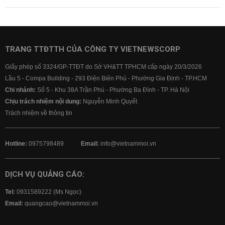
TRANG TTĐTTH CỦA CÔNG TY VIETNEWSCORP
Giấy phép số 3324/GP-TTĐT do Sở VH&TT TPHCM cấp ngày 20/3/2026
Lầu 5 - Compa Building - 293 Điện Biên Phủ - Phường Gia Định - TP.HCM
Chi nhánh:
Số 5 - Khu 38A Trần Phú - Phường Ba Đình - TP. Hà Nội
Chịu trách nhiệm nội dung:
Nguyễn Minh Quyết
Trách nhiệm về thông tin
Hotline:
0975798489
Email:
info@vietnammoi.vn
DỊCH VỤ QUẢNG CÁO:
Tel:
0931589222 (Ms Ngọc)
Email:
quangcao@vietnammoi.vn