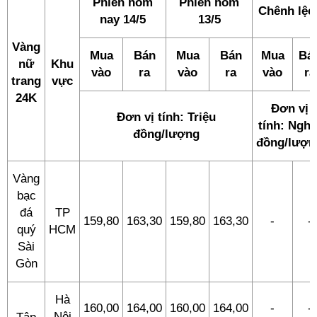
Phiên hôm
Phiên hôm
Chênh lệc
nay 14/5
13/5
Vàng
Mua
Bán
Mua
Bán
Mua
Bá
nữ
Khu
vào
ra
vào
ra
vào
ra
trang
vực
24K
Đơn vị
Đơn vị tính: Triệu
tính: Nghì
đồng/lượng
đồng/lượn
Vàng
bạc
đá
TP
159,80
163,30
159,80
163,30
-
-
quý
HCM
Sài
Gòn
Hà
160,00
164,00
160,00
164,00
-
-
Nội