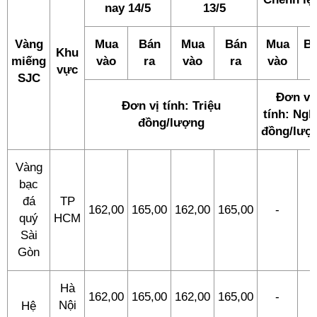
nay 14/5
13/5
Vàng
Mua
Bán
Mua
Bán
Mua
B
Khu
miếng
vào
ra
vào
ra
vào
r
vực
SJC
Đơn vị
Đơn vị tính: Triệu
tính: Ngh
đồng/lượng
đồng/lượ
Vàng
bạc
đá
TP
162,00
165,00
162,00
165,00
-
-
quý
HCM
Sài
Gòn
Hà
162,00
165,00
162,00
165,00
-
-
Nội
Hệ