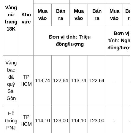
Vàng
Mua
Bán
Mua
Bán
Mua
Bá
nữ
Khu
vào
ra
vào
ra
vào
ra
trang
vực
18K
Đơn vị
Đơn vị tính: Triệu
tính: Nghì
đồng/lượng
đồng/lượn
Vàng
bạc
đá
TP
113,74
122,64
113,74
122,64
-
-
quý
HCM
Sài
Gòn
Hệ
TP
thống
114,10
123,00
114,10
123,00
-
-
HCM
PNJ