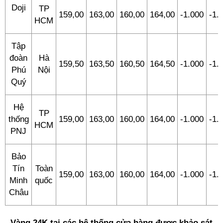
Doji
TP
159,00
163,00
160,00
164,00
-1.000
-1.
HCM
Tập
đoàn
Hà
159,50
163,50
160,50
164,50
-1.000
-1.
Phú
Nội
Quý
Hệ
TP
thống
159,00
163,00
160,00
164,00
-1.000
-1.
HCM
PNJ
Bảo
Tín
Toàn
159,00
163,00
160,00
164,00
-1.000
-1.
Minh
quốc
Châu
Vàng 24K tại các hệ thống cửa hàng được khảo sát