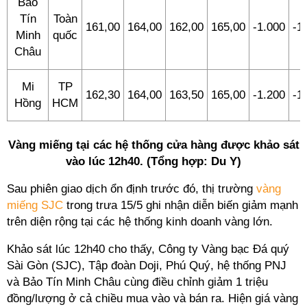
Bảo
Tín
Toàn
161,00
164,00
162,00
165,00
-1.000
-1
Minh
quốc
Châu
Mi
TP
162,30
164,00
163,50
165,00
-1.200
-1
Hồng
HCM
Vàng miếng tại các hệ thống cửa hàng được khảo sát
vào lúc 12h40. (Tổng hợp: Du Y)
Sau phiên giao dịch ổn định trước đó, thị trường
vàng
miếng SJC
trong trưa 15/5 ghi nhận diễn biến giảm mạnh
trên diện rộng tại các hệ thống kinh doanh vàng lớn.
Khảo sát lúc 12h40 cho thấy, Công ty Vàng bạc Đá quý
Sài Gòn (SJC), Tập đoàn Doji, Phú Quý, hệ thống PNJ
và Bảo Tín Minh Châu cùng điều chỉnh giảm 1 triệu
đồng/lượng ở cả chiều mua vào và bán ra. Hiện giá vàng