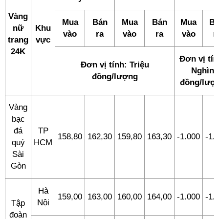
Vàng
Mua
Bán
Mua
Bán
Mua
B
nữ
Khu
vào
ra
vào
ra
vào
r
trang
vực
24K
Đơn vị tín
Đơn vị tính: Triệu
Nghìn
đồng/lượng
đồng/lượ
Vàng
bạc
đá
TP
158,80
162,30
159,80
163,30
-1.000
-1.
quý
HCM
Sài
Gòn
Hà
159,00
163,00
160,00
164,00
-1.000
-1.
Nội
Tập
đoàn