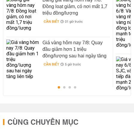
Đồng loạt giảm, có nơi mất 1,7
triệu đồng/lượng
CẦN BIẾT
01 giờ trước
Giá vàng hôm nay 7/8: Quay
đầu giảm hơn 1 triệu
đồng/lượng sau hai ngày tăng
liên tiếp
CẦN BIẾT
5 giờ trước
CÙNG CHUYÊN MỤC