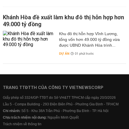
Khánh Hòa đề xuất làm khu đô thị hỗn hợp hơn
49.000 tỷ đồng
Khu đô thị hỗn hợp Vĩnh Lương,
tổng vốn hơn 49.000 tỷ đồng vừa
được UBND Khánh Hòa trình...
DỰ ÁN
01 phút trước
TRANG TTĐTTH CỦA CÔNG TY VIETNEWSCORP
Giấy phép số 3324/GP-TTĐT do Sở VH&TT TPHCM cấp ngày 20/3/2026
Lầu 5 - Compa Building - 293 Điện Biên Phủ - Phường Gia Định - TP.HCM
Chi nhánh:
Số 5 - Khu 38A Trần Phú - Phường Ba Đình - TP. Hà Nội
Chịu trách nhiệm nội dung:
Nguyễn Minh Quyết
Trách nhiệm về thông tin