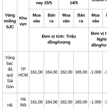
nay 15/5
14/5
Vàng
Mua
Bán
Mua
Bán
Mua
B
Khu
miếng
vào
ra
vào
ra
vào
vực
SJC
Đơn vị tí
Đơn vị tính: Triệu
Nghìn
đồng/lượng
đồng/lư
Vàng
bạc
đá
TP
161,00
164,00
162,00
165,00
-1.000
-1
quý
HCM
Sài
Gòn
Hà
161,00
164,00
162,00
165,00
-1.000
-1
Nội
Hệ