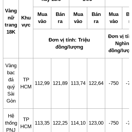
Vàng
Mua
Bán
Mua
Bán
Mua
B
nữ
Khu
vào
ra
vào
ra
vào
r
trang
vực
18K
Đơn vị tín
Đơn vị tính: Triệu
Nghìn
đồng/lượng
đồng/lượ
Vàng
bạc
đá
TP
112,99
121,89
113,74
122,64
-750
-7
quý
HCM
Sài
Gòn
Hệ
TP
thống
113,35
122,25
114,10
123,00
-750
-7
HCM
PNJ