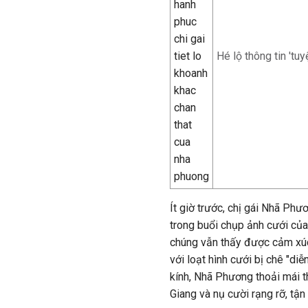
Hé lộ thông tin 't
Ít giờ trước, chị gái Nhã Ph
trong buổi chụp ảnh cưới củ
chúng vẫn thấy được cảm xúc 
với loạt hình cưới bị chê "di
kính, Nhã Phương thoải mái t
Giang và nụ cười rạng rỡ, tậ