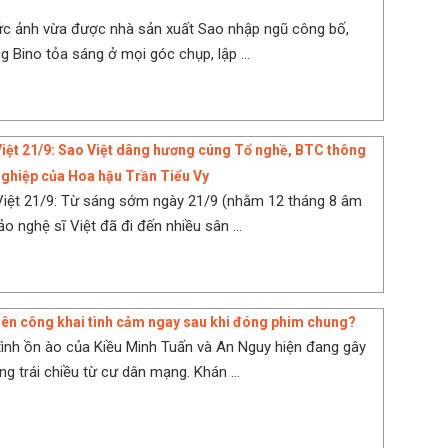
ức ảnh vừa được nhà sản xuất Sao nhập ngũ công bố,
g Bino tỏa sáng ở mọi góc chụp, lập ...
Việt 21/9: Sao Việt dâng hương cúng Tổ nghề, BTC thông
 nghiệp của Hoa hậu Trần Tiểu Vy
Việt 21/9: Từ sáng sớm ngày 21/9 (nhằm 12 tháng 8 âm
ảo nghệ sĩ Việt đã đi đến nhiều sân ...
nên công khai tình cảm ngay sau khi đóng phim chung?
ình ồn ào của Kiều Minh Tuấn và An Nguy hiện đang gây
g trái chiều từ cư dân mạng. Khán ...