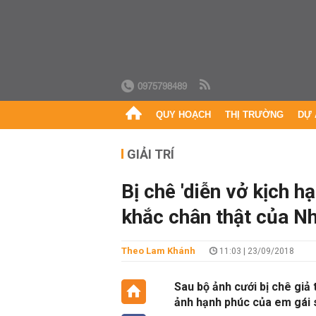
0975798489
QUY HOẠCH
THỊ TRƯỜNG
DỰ 
GIẢI TRÍ
Bị chê 'diễn vở kịch hạ
khắc chân thật của N
Theo Lam Khánh
11:03 | 23/09/2018
Sau bộ ảnh cưới bị chê giả 
ảnh hạnh phúc của em gái 