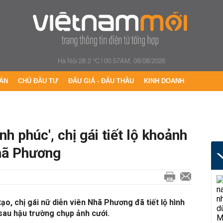
Hà Nội 28.2 °C
|
00:57AM, 08/08/2026
ÁN
CHỦ ĐẦU TƯ
ĐẤU GIÁ - ĐẤU THẦU
KINH DOANH
nh phúc', chị gái tiết lộ khoảnh
hã Phương
tạo, chị gái nữ diễn viên Nhã Phương đã tiết lộ hình
sau hậu trường chụp ảnh cưới.