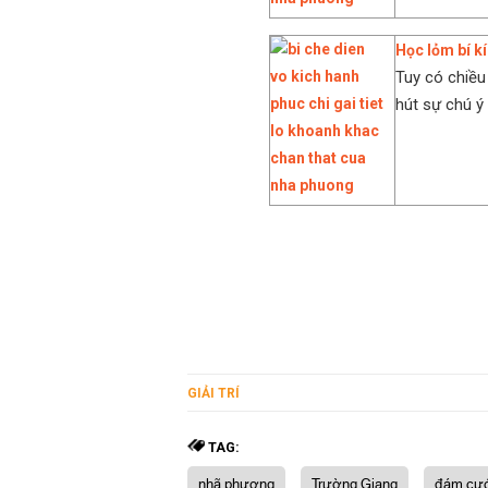
Học lỏm bí kí
Tuy có chiều
hút sự chú ý
GIẢI TRÍ
TAG:
nhã phương
Trường Giang
đám cướ