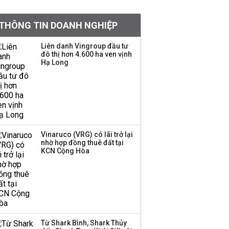
Top ngân hàng tăng
trưởng cho vay mạnh
THÔNG TIN DOANH NGHIỆP
nhất nửa đầu năm
2026
Liên danh Vingroup đầu tư
đô thị hơn 4.600 ha ven vịnh
Hạ Long
Dòng tiền ngoại bất ngờ
trở lại TTCK, ai đã mua
vào?
Đề xuất miễn 30% thuế
thu nhập cho hộ kinh
Vinaruco (VRG) có lãi trở lại
nhờ hợp đồng thuê đất tại
doanh, doanh nghiệp
KCN Cộng Hòa
có doanh thu dưới 10 tỷ
đồng
Chuyên gia Phạm Xuân
Hoè chỉ ra 6 nguyên
nhân khiến dòng vốn
trong nền kinh tế còn
Từ Shark Bình, Shark Thủy
'tắc nghẽn'