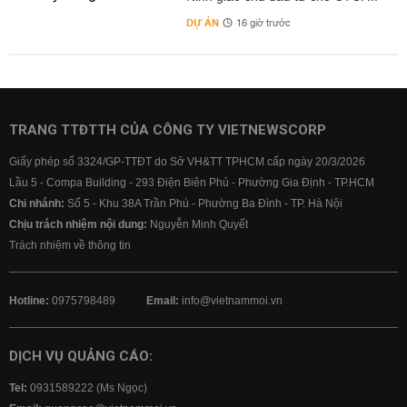
DỰ ÁN
16 giờ trước
TRANG TTĐTTH CỦA CÔNG TY VIETNEWSCORP
Giấy phép số 3324/GP-TTĐT do Sở VH&TT TPHCM cấp ngày 20/3/2026
Lầu 5 - Compa Building - 293 Điện Biên Phủ - Phường Gia Định - TP.HCM
Chi nhánh:
Số 5 - Khu 38A Trần Phú - Phường Ba Đình - TP. Hà Nội
Chịu trách nhiệm nội dung:
Nguyễn Minh Quyết
Trách nhiệm về thông tin
Hotline:
0975798489
Email:
info@vietnammoi.vn
DỊCH VỤ QUẢNG CÁO:
Tel:
0931589222 (Ms Ngọc)