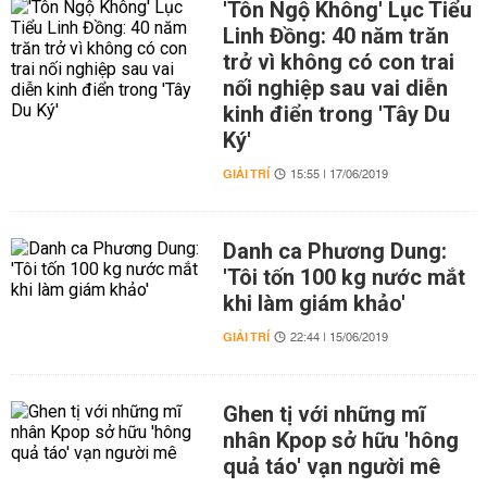
'Tôn Ngộ Không' Lục Tiểu
Linh Đồng: 40 năm trăn
trở vì không có con trai
nối nghiệp sau vai diễn
kinh điển trong 'Tây Du
Ký'
GIẢI TRÍ
15:55 | 17/06/2019
Danh ca Phương Dung:
'Tôi tốn 100 kg nước mắt
khi làm giám khảo'
GIẢI TRÍ
22:44 | 15/06/2019
Ghen tị với những mĩ
nhân Kpop sở hữu 'hông
quả táo' vạn người mê