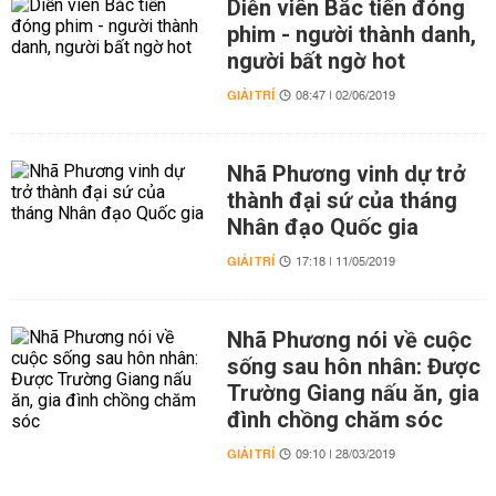
Diễn viên Bắc tiến đóng
phim - người thành danh,
người bất ngờ hot
GIẢI TRÍ
08:47 | 02/06/2019
Nhã Phương vinh dự trở
thành đại sứ của tháng
Nhân đạo Quốc gia
GIẢI TRÍ
17:18 | 11/05/2019
Nhã Phương nói về cuộc
sống sau hôn nhân: Được
Trường Giang nấu ăn, gia
đình chồng chăm sóc
GIẢI TRÍ
09:10 | 28/03/2019