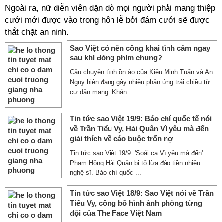
Ngoài ra, nữ diễn viên dặn dò mọi người phải mang thiệp
cưới mới được vào trong hôn lễ bởi đám cưới sẽ được
thắt chặt an ninh.
Sao Việt có nên công khai tình cảm ngay
sau khi đóng phim chung?
Câu chuyện tình ồn ào của Kiều Minh Tuấn và An
Nguy hiện đang gây nhiều phản ứng trái chiều từ
cư dân mạng. Khán ...
Tin tức sao Việt 19/9: Báo chí quốc tế nói
về Trần Tiểu Vy, Hải Quân Vì yêu mà đến
giải thích về cáo buộc trốn nợ
Tin tức sao Việt 19/9: 'Soái ca Vì yêu mà đến'
Phạm Hồng Hải Quân bị tố lừa đảo tiền nhiều
nghệ sĩ. Báo chí quốc ...
Tin tức sao Việt 18/9: Sao Việt nói về Trần
Tiểu Vy, công bố hình ảnh phòng từng
đội của The Face Việt Nam