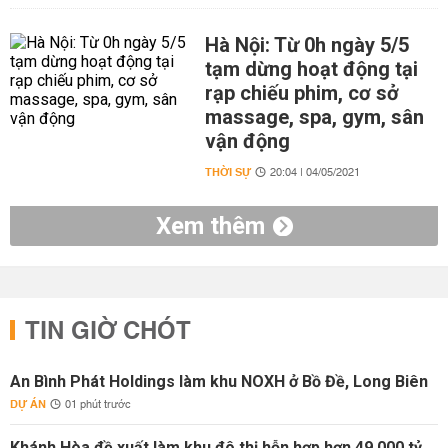
Hà Nội: Từ 0h ngày 5/5
tạm dừng hoạt động tại
rạp chiếu phim, cơ sở
massage, spa, gym, sân
vận động
THỜI SỰ
20:04 | 04/05/2021
Xem thêm
TIN GIỜ CHÓT
An Bình Phát Holdings làm khu NOXH ở Bồ Đề, Long Biên
DỰ ÁN
01 phút trước
Khánh Hòa đề xuất làm khu đô thị hỗn hợp hơn 49.000 tỷ