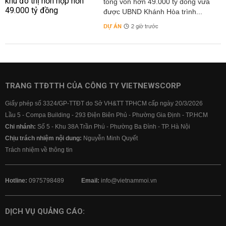
tổng vốn hơn 49.000 tỷ đồng vừa
được UBND Khánh Hòa trình...
DỰ ÁN
2 giờ trước
TRANG TTĐTTH CỦA CÔNG TY VIETNEWSCORP
Giấy phép số 3324/GP-TTĐT do Sở VH&TT TPHCM cấp ngày 20/3/2026
Lầu 5 - Compa Building - 293 Điện Biên Phủ - Phường Gia Định - TP.HCM
Chi nhánh:
Số 5 - Khu 38A Trần Phú - Phường Ba Đình - TP. Hà Nội
Chịu trách nhiệm nội dung:
Nguyễn Minh Quyết
Trách nhiệm về thông tin
Hotline:
0975798489
Email:
info@vietnammoi.vn
DỊCH VỤ QUẢNG CÁO: