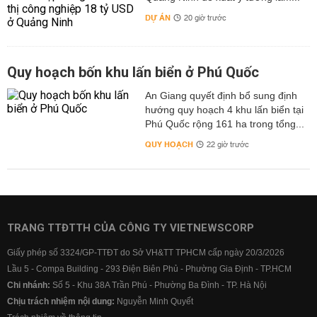
DỰ ÁN
20 giờ trước
Quy hoạch bốn khu lấn biển ở Phú Quốc
An Giang quyết định bổ sung định
hướng quy hoạch 4 khu lấn biển tại
Phú Quốc rộng 161 ha trong tổng...
QUY HOẠCH
22 giờ trước
TRANG TTĐTTH CỦA CÔNG TY VIETNEWSCORP
Giấy phép số 3324/GP-TTĐT do Sở VH&TT TPHCM cấp ngày 20/3/2026
Lầu 5 - Compa Building - 293 Điện Biên Phủ - Phường Gia Định - TP.HCM
Chi nhánh:
Số 5 - Khu 38A Trần Phú - Phường Ba Đình - TP. Hà Nội
Chịu trách nhiệm nội dung:
Nguyễn Minh Quyết