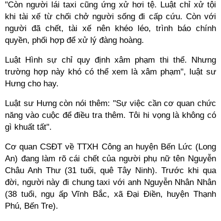
"Còn người lái taxi cũng ứng xử hơi tệ. Luật chỉ xử tội
khi tài xế từ chối chở người sống đi cấp cứu. Còn với
người đã chết, tài xế nên khéo léo, trình báo chính
quyền, phối hợp để xử lý đàng hoàng.
Luật Hình sự chỉ quy định xâm phạm thi thể. Nhưng
trường hợp này khó có thể xem là xâm phạm", luật sư
Hưng cho hay.
Luật sư Hưng còn nói thêm: "Sự việc cần cơ quan chức
năng vào cuộc để điều tra thêm. Tôi hi vọng là không có
gì khuất tất".
Cơ quan CSĐT về TTXH Công an huyện Bến Lức (Long
An) đang làm rõ cái chết của người phụ nữ tên Nguyễn
Châu Anh Thư (31 tuổi, quê Tây Ninh). Trước khi qua
đời, người này đi chung taxi với anh Nguyễn Nhân Nhân
(38 tuổi, ngụ ấp Vĩnh Bắc, xã Đại Điền, huyện Thạnh
Phú, Bến Tre).