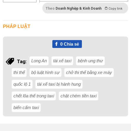
Theo
Doanh Nghiệp & Kinh Doanh
Copy link
PHÁP LUẬT
0
Chia sẻ
Long An
tài xế taxi
bệnh ung thư
Tag:
thi thể
bộ luật hình sự
chở thi thể bằng xe máy
quốc lộ 1
tài xế taxi bị hành hung
chết lõa thể trong taxi
chặt chém tiền taxi
biển cấm taxi