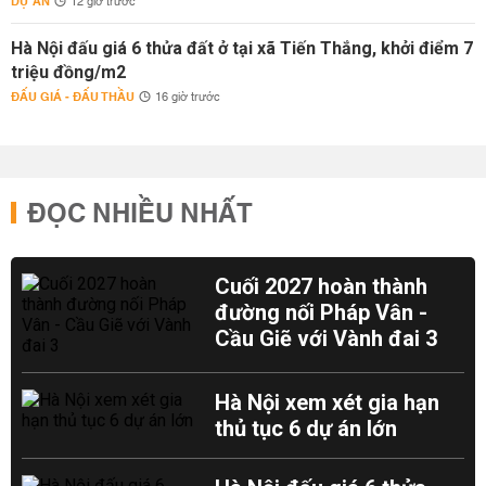
DỰ ÁN
12 giờ trước
Hà Nội đấu giá 6 thửa đất ở tại xã Tiến Thắng, khởi điểm 7
triệu đồng/m2
ĐẤU GIÁ - ĐẤU THẦU
16 giờ trước
ĐỌC NHIỀU NHẤT
Cuối 2027 hoàn thành
đường nối Pháp Vân -
Cầu Giẽ với Vành đai 3
Hà Nội xem xét gia hạn
thủ tục 6 dự án lớn