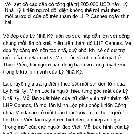
Với set đồ cao cấp có tổng giá trị 205.000 USD này, Lý
Nhã Kỳ khiến người đối diện không thể rời mắt theo
mỗi bước đi của cô trên thảm đỏ LHP Cannes ngày thứ
hai.
Vẻ đẹp của Lý Nhã Kỳ luôn có sức hấp dẫn lớn với công
chúng mỗi lần cô xuất hiện trên thảm đỏ LHP Cannes. Vẻ
đẹp ấy càng trở nên tao nhã, quý phái khi cô có sự trợ
giúp của maekup artist Minh Lộc và nhiếp ảnh gia Lê
Thiện Viễn, hai người bạn đồng hành vô cùng tuyệt vời
trong ê kíp hình ảnh của Lý Nhã Kỳ.
Là chuyên gia trang điểm theo sát mỗi sự kiện lớn của
Lý Nhã Kỳ, Minh Lộc là người hiểu từng góc mặt của Lý
Nhã Kỳ. Mỗi lần xuất hiện của nữ diễn viên trên thảm đỏ
LHP Cannes, là mỗi lần Minh Lộc phù phép khiến Công
chúa Mindanao có một thần thái “quyến rũ chết người”.
Lê Thiện Viễn lâu nay được biết đến là nhiếp ảnh gia
“trong mơ” của các người đẹp Việt. Mỗi bức hình của Lý