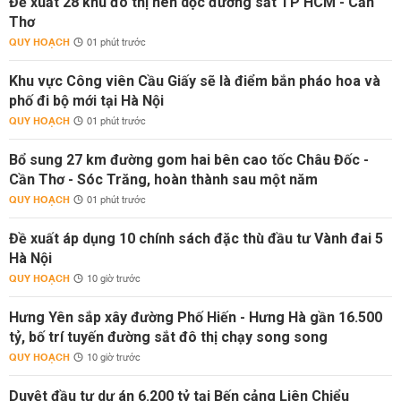
Đề xuất 28 khu đô thị nén dọc đường sắt TP HCM - Cần
Thơ
QUY HOẠCH
01 phút trước
Khu vực Công viên Cầu Giấy sẽ là điểm bắn pháo hoa và
phố đi bộ mới tại Hà Nội
QUY HOẠCH
01 phút trước
Bổ sung 27 km đường gom hai bên cao tốc Châu Đốc -
Cần Thơ - Sóc Trăng, hoàn thành sau một năm
QUY HOẠCH
01 phút trước
Đề xuất áp dụng 10 chính sách đặc thù đầu tư Vành đai 5
Hà Nội
QUY HOẠCH
10 giờ trước
Hưng Yên sắp xây đường Phố Hiến - Hưng Hà gần 16.500
tỷ, bố trí tuyến đường sắt đô thị chạy song song
QUY HOẠCH
10 giờ trước
Duyệt đầu tư dự án 6.200 tỷ tại Bến cảng Liên Chiểu