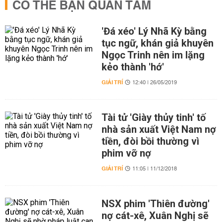
CÓ THỂ BẠN QUAN TÂM
'Đá xéo' Lý Nhã Kỳ bằng
tục ngữ, khán giả khuyên
Ngọc Trinh nên im lặng
kẻo thành 'hớ'
GIẢI TRÍ
12:40 | 26/05/2019
Tài tử 'Giày thủy tinh' tố
nhà sản xuất Việt Nam nợ
tiền, đòi bồi thường vì
phim vỡ nợ
GIẢI TRÍ
11:05 | 11/12/2018
NSX phim 'Thiên đường'
nợ cát-xê, Xuân Nghị sẽ