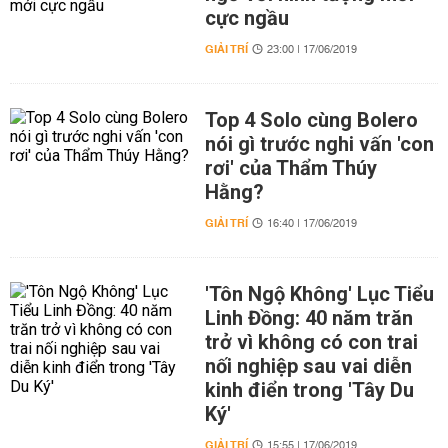
cực ngầu
GIẢI TRÍ
23:00 | 17/06/2019
Top 4 Solo cùng Bolero
nói gì trước nghi vấn 'con
rơi' của Thẩm Thúy
Hằng?
GIẢI TRÍ
16:40 | 17/06/2019
'Tôn Ngộ Không' Lục Tiểu
Linh Đồng: 40 năm trăn
trở vì không có con trai
nối nghiệp sau vai diễn
kinh điển trong 'Tây Du
Ký'
GIẢI TRÍ
15:55 | 17/06/2019