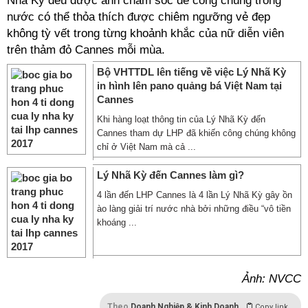
Nhã Kỳ đều được anh chăm sóc để công chúng trong
nước có thể thỏa thích được chiêm ngưỡng vẻ đẹp
không tỳ vết trong từng khoảnh khắc của nữ diễn viên
trên thảm đỏ Cannes mỗi mùa.
Bộ VHTTDL lên tiếng về việc Lý Nhã Kỳ
in hình lên pano quảng bá Việt Nam tại
Cannes
Khi hàng loạt thông tin của Lý Nhã Kỳ đến
Cannes tham dự LHP đã khiến công chúng không
chỉ ở Việt Nam mà cả ...
Lý Nhã Kỳ đến Cannes làm gì?
4 lần đến LHP Cannes là 4 lần Lý Nhã Kỳ gây ồn
ào làng giải trí nước nhà bởi những điều “vô tiền
khoáng ...
Ảnh: NVCC
Theo
Doanh Nghiệp & Kinh Doanh
Copy link