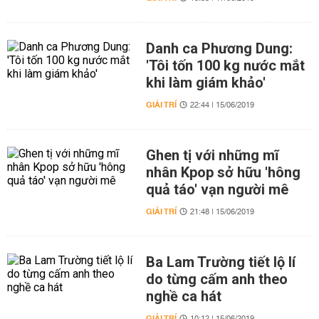
Danh ca Phương Dung:
'Tôi tốn 100 kg nước mắt
khi làm giám khảo'
GIẢI TRÍ
22:44 | 15/06/2019
Ghen tị với những mĩ
nhân Kpop sở hữu 'hông
quả táo' vạn người mê
GIẢI TRÍ
21:48 | 15/06/2019
Ba Lam Trường tiết lộ lí
do từng cấm anh theo
nghề ca hát
GIẢI TRÍ