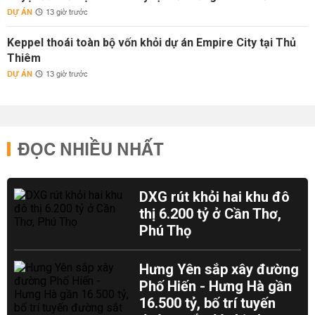
DỰ ÁN
13 giờ trước
Keppel thoái toàn bộ vốn khỏi dự án Empire City tại Thủ
Thiêm
DỰ ÁN
13 giờ trước
ĐỌC NHIỀU NHẤT
DXG rút khỏi hai khu đô
thị 6.200 tỷ ở Cần Thơ,
Phú Thọ
Hưng Yên sắp xây đường
Phố Hiến - Hưng Hà gần
16.500 tỷ, bố trí tuyến