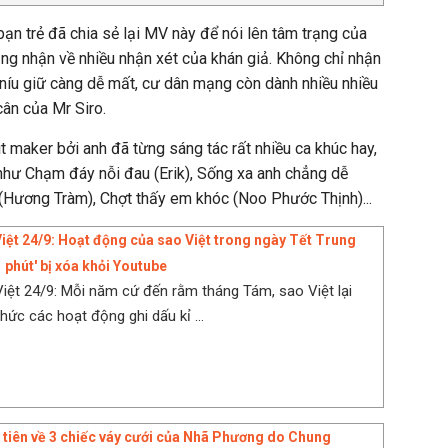
bạn trẻ đã chia sẻ lại MV này để nói lên tâm trạng của
ũng nhận về nhiều nhận xét của khán giả. Không chỉ nhận
 níu giữ càng dễ mất, cư dân mạng còn dành nhiều nhiều
cân của Mr Siro.
t maker bởi anh đã từng sáng tác rất nhiều ca khúc hay,
i như Chạm đáy nỗi đau (Erik), Sống xa anh chẳng dễ
(Hương Tràm), Chợt thấy em khóc (Noo Phước Thịnh)...
Việt 24/9: Hoạt động của sao Việt trong ngày Tết Trung
'1 phút' bị xóa khỏi Youtube
Việt 24/9: Mỗi năm cứ đến rằm tháng Tám, sao Việt lại
hức các hoạt động ghi dấu kỉ ...
 tiên về 3 chiếc váy cưới của Nhã Phương do Chung