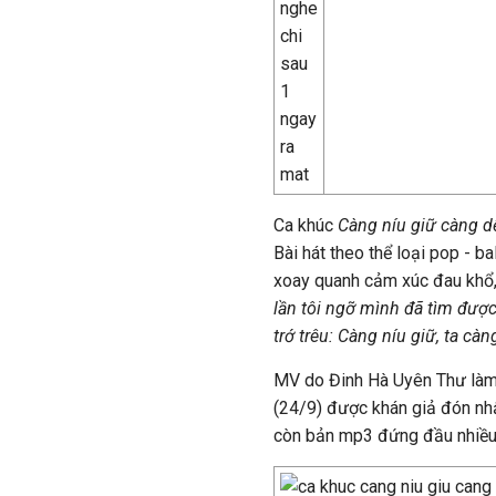
Ca khúc
Càng níu giữ càng 
Bài hát theo thể loại pop - b
xoay quanh cảm xúc đau khổ, 
lần tôi ngỡ mình đã tìm đượ
trớ trêu: Càng níu giữ, ta càn
MV do Đinh Hà Uyên Thư làm
(24/9) được khán giả đón nhận
còn bản mp3 đứng đầu nhiều 