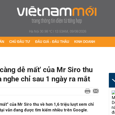
Hà Nội 30.98 °C
|
12:53AM, 09/08/2026
ÁN
CHỦ ĐẦU TƯ
ĐẤU GIÁ - ĐẤU THẦU
KINH DOANH
 càng dễ mất' của Mr Siro thu
à nghe chỉ sau 1 ngày ra mắt
ất" của Mr Siro thu về hơn 1,6 triệu lượt xem chỉ
 tại vẫn đang được tìm kiếm nhiều trên Google.