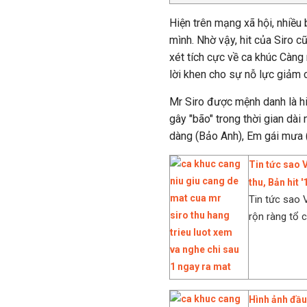
Hiện trên mạng xã hội, nhiều 
mình. Nhờ vậy, hit của Siro c
xét tích cực về ca khúc Càng
lời khen cho sự nỗ lực giảm 
Mr Siro được mệnh danh là hi
gây "bão" trong thời gian dà
dàng (Bảo Anh), Em gái mưa 
Tin tức sao 
thu, Bản hit 
Tin tức sao 
rộn ràng tổ c
Hình ảnh đầu