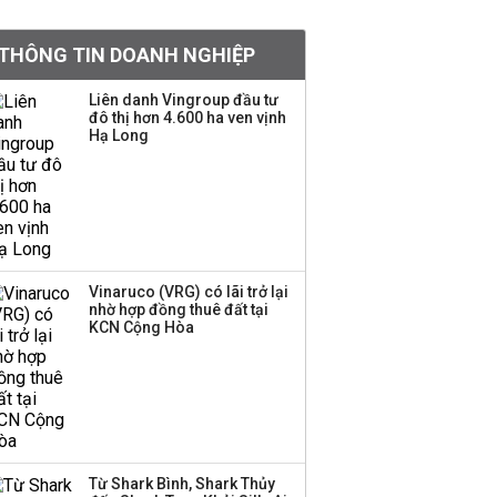
Chân dung ông chủ kín
THÔNG TIN DOANH NGHIỆP
tiếng đứng sau tiệm
vàng Mi Hồng: Từ phụ
Liên danh Vingroup đầu tư
xe, sửa đồ điện tử cũ
đô thị hơn 4.600 ha ven vịnh
đến gây dựng thương
Hạ Long
hiệu hơn 35 năm tuổi
SSI Research chỉ ra hai
yếu tố quyết định động
lực tăng trưởng nửa
cuối năm
Vinaruco (VRG) có lãi trở lại
nhờ hợp đồng thuê đất tại
PNJ công bố thông tin
KCN Cộng Hòa
bất thường liên quan
đến vấn đề nộp thuế
Ông Trump sắp có
quyền tùy ý áp thuế
Từ Shark Bình, Shark Thủy
100% lên những đối tác