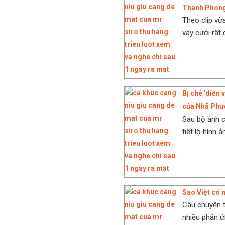
Thanh Phong 
Theo clip vừ
váy cưới rất
Bị chê 'diễn 
của Nhã Phư
Sau bộ ảnh c
tiết lộ hình 
Sao Việt có 
Câu chuyện t
nhiều phản ứn