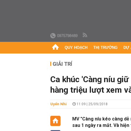
0975798489
QUY HOẠCH
THỊ TRƯỜNG
DỰ 
GIẢI TRÍ
Ca khúc 'Càng níu giữ
hàng triệu lượt xem v
Uyển Nhi
11:09 | 25/09/2018
MV "Càng níu kéo càng dễ m
sau 1 ngày ra mắt. Và hiện