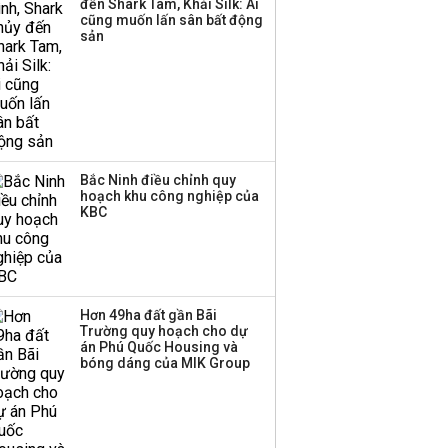
đến Shark Tam, Khải Silk: Ai
thương mại hàng đầu?
cũng muốn lấn sân bất động
sản
Bắc Ninh điều chỉnh quy
hoạch khu công nghiệp của
KBC
Hơn 49ha đất gần Bãi
Trường quy hoạch cho dự
án Phú Quốc Housing và
bóng dáng của MIK Group