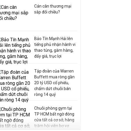
Cán cân thương mại
sắp đổi chiều?
Bảo Tín Mạnh Hải lên
tiếng phủ nhận hành vi
thao túng, găm hàng,
đẩy giá, trục lợi
Tập đoàn của Warren
Buffett mua ròng gần
20 tỷ USD cổ phiếu,
chấm dứt chuỗi bán
ròng 14 quý
Chuỗi phòng gym tại
TP HCM bất ngờ đóng
cửa tất cả cơ sở, hàng
trăm hội viên bơ vơ