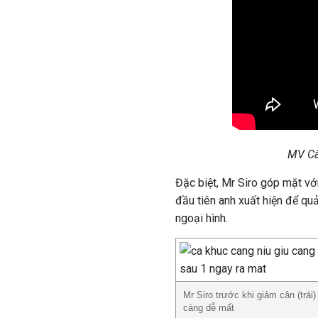
MV Cà
Đặc biệt, Mr Siro góp mặt với 
đầu tiên anh xuất hiện để qu
ngoại hình.
Mr Siro trước khi giảm cân (trái
càng dễ mất