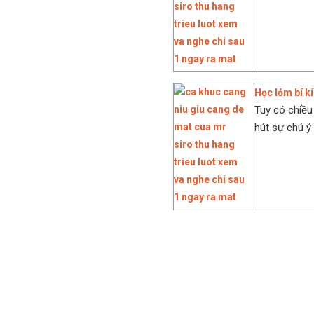
Học lỏm bí kí
Tuy có chiều
hút sự chú ý