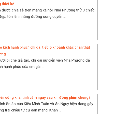
thiết kế
a được chia sẻ trên mạng xã hội, Nhã Phương thử 3 chiếc
 đẹp, tôn lên những đường cong quyến ...
vở kịch hạnh phúc', chị gái tiết lộ khoảnh khắc chân thật
ơng
ưới bị chê giả tạo, chị gái nữ diễn viên Nhã Phương đã
ảnh hạnh phúc của em gái ...
nên công khai tình cảm ngay sau khi đóng phim chung?
ình ồn ào của Kiều Minh Tuấn và An Nguy hiện đang gây
g trái chiều từ cư dân mạng. Khán ...