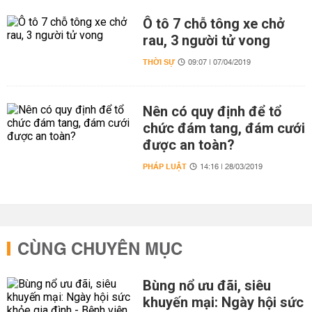
Ô tô 7 chỗ tông xe chở
rau, 3 người tử vong
THỜI SỰ
09:07 | 07/04/2019
Nên có quy định để tổ
chức đám tang, đám cưới
được an toàn?
PHÁP LUẬT
14:16 | 28/03/2019
CÙNG CHUYÊN MỤC
Bùng nổ ưu đãi, siêu
khuyến mại: Ngày hội sức