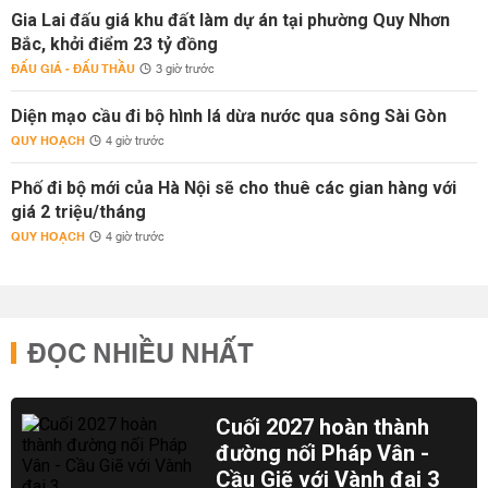
Gia Lai đấu giá khu đất làm dự án tại phường Quy Nhơn
Bắc, khởi điểm 23 tỷ đồng
ĐẤU GIÁ - ĐẤU THẦU
3 giờ trước
Diện mạo cầu đi bộ hình lá dừa nước qua sông Sài Gòn
QUY HOẠCH
4 giờ trước
Phố đi bộ mới của Hà Nội sẽ cho thuê các gian hàng với
giá 2 triệu/tháng
QUY HOẠCH
4 giờ trước
ĐỌC NHIỀU NHẤT
Cuối 2027 hoàn thành
đường nối Pháp Vân -
Cầu Giẽ với Vành đai 3