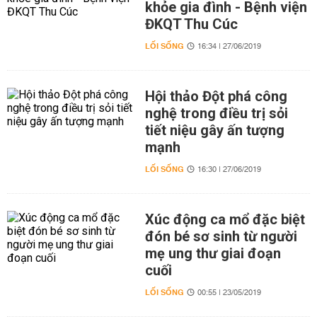
khỏe gia đình - Bệnh viện
ĐKQT Thu Cúc
LỐI SỐNG
16:34 | 27/06/2019
Hội thảo Đột phá công
nghệ trong điều trị sỏi
tiết niệu gây ấn tượng
mạnh
LỐI SỐNG
16:30 | 27/06/2019
Xúc động ca mổ đặc biệt
đón bé sơ sinh từ người
mẹ ung thư giai đoạn
cuối
LỐI SỐNG
00:55 | 23/05/2019