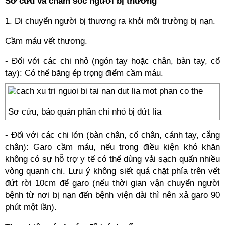
Sơ cứu và chăm sóc người bị thương
1. Di chuyển người bị thương ra khỏi môi trường bị nạn.
Cầm máu vết thương.
- Đối với các chi nhỏ (ngón tay hoặc chân, bàn tay, cổ
tay): Có thể băng ép trọng điểm cầm máu.
Sơ cứu, bảo quản phần chi nhỏ bị đứt lìa
- Đối với các chi lớn (bàn chân, cổ chân, cánh tay, cẳng
chân): Garo cầm máu, nếu trong điều kiện khó khăn
không có sự hỗ trợ y tế có thể dùng vải sạch quấn nhiều
vòng quanh chi. Lưu ý không siết quá chặt phía trên vết
đứt rời 10cm để garo (nếu thời gian vận chuyển người
bệnh từ nơi bị nạn đến bệnh viện dài thì nên xả garo 90
phút một lần).