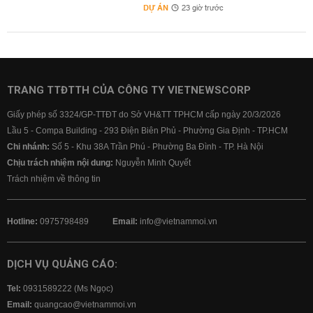
DỰ ÁN
23 giờ trước
TRANG TTĐTTH CỦA CÔNG TY VIETNEWSCORP
Giấy phép số 3324/GP-TTĐT do Sở VH&TT TPHCM cấp ngày 20/3/2026
Lầu 5 - Compa Building - 293 Điện Biên Phủ - Phường Gia Định - TP.HCM
Chi nhánh:
Số 5 - Khu 38A Trần Phú - Phường Ba Đình - TP. Hà Nội
Chịu trách nhiệm nội dung:
Nguyễn Minh Quyết
Trách nhiệm về thông tin
Hotline:
0975798489
Email:
info@vietnammoi.vn
DỊCH VỤ QUẢNG CÁO:
Tel:
0931589222 (Ms Ngọc)
Email:
quangcao@vietnammoi.vn