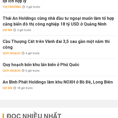
lợi ích hợp lý
THỊ TRƯỜNG
3 giờ trước
Thái An Holdings cùng nhà đầu tư ngoại muốn làm tổ hợp
cảng biển đô thị công nghiệp 18 tỷ USD ở Quảng Ninh
DỰ ÁN
3 giờ trước
Cầu Thượng Cát trên Vành đai 3,5 sau gần một năm thi
công
QUY HOẠCH
4 giờ trước
Quy hoạch bốn khu lấn biển ở Phú Quốc
QUY HOẠCH
5 giờ trước
An Bình Phát Holdings làm khu NOXH ở Bồ Đề, Long Biên
DỰ ÁN
18 giờ trước
ĐỌC NHIỀU NHẤT