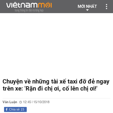
MỚI NHẤT
Chuyện về những tài xế taxi đỡ đẻ ngay
trên xe: 'Rặn đi chị ơi, cố lên chị ơi!'
Văn Luận
12:45 | 15/10/2018
Chia sẻ
15