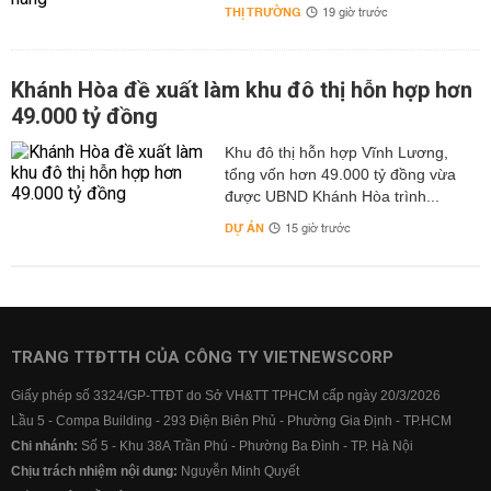
THỊ TRƯỜNG
19 giờ trước
Khánh Hòa đề xuất làm khu đô thị hỗn hợp hơn
49.000 tỷ đồng
Khu đô thị hỗn hợp Vĩnh Lương,
tổng vốn hơn 49.000 tỷ đồng vừa
được UBND Khánh Hòa trình...
DỰ ÁN
15 giờ trước
TRANG TTĐTTH CỦA CÔNG TY VIETNEWSCORP
Giấy phép số 3324/GP-TTĐT do Sở VH&TT TPHCM cấp ngày 20/3/2026
Lầu 5 - Compa Building - 293 Điện Biên Phủ - Phường Gia Định - TP.HCM
Chi nhánh:
Số 5 - Khu 38A Trần Phú - Phường Ba Đình - TP. Hà Nội
Chịu trách nhiệm nội dung:
Nguyễn Minh Quyết