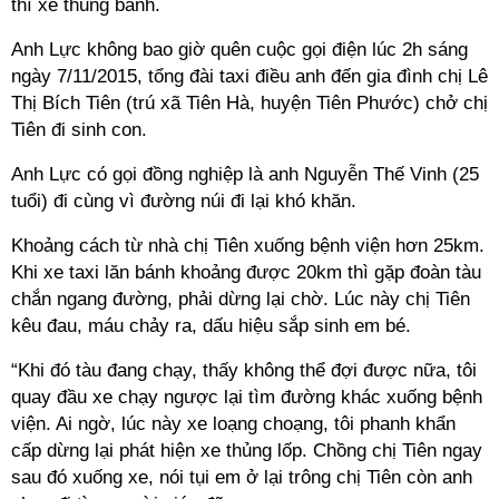
thì xe thủng bánh.
Anh Lực không bao giờ quên cuộc gọi điện lúc 2h sáng
ngày 7/11/2015, tổng đài taxi điều anh đến gia đình chị Lê
Thị Bích Tiên (trú xã Tiên Hà, huyện Tiên Phước) chở chị
Tiên đi sinh con.
Anh Lực có gọi đồng nghiệp là anh Nguyễn Thế Vinh (25
tuổi) đi cùng vì đường núi đi lại khó khăn.
Khoảng cách từ nhà chị Tiên xuống bệnh viện hơn 25km.
Khi xe taxi lăn bánh khoảng được 20km thì gặp đoàn tàu
chắn ngang đường, phải dừng lại chờ. Lúc này chị Tiên
kêu đau, máu chảy ra, dấu hiệu sắp sinh em bé.
“Khi đó tàu đang chạy, thấy không thể đợi được nữa, tôi
quay đầu xe chạy ngược lại tìm đường khác xuống bệnh
viện. Ai ngờ, lúc này xe loạng choạng, tôi phanh khẩn
cấp dừng lại phát hiện xe thủng lốp. Chồng chị Tiên ngay
sau đó xuống xe, nói tụi em ở lại trông chị Tiên còn anh