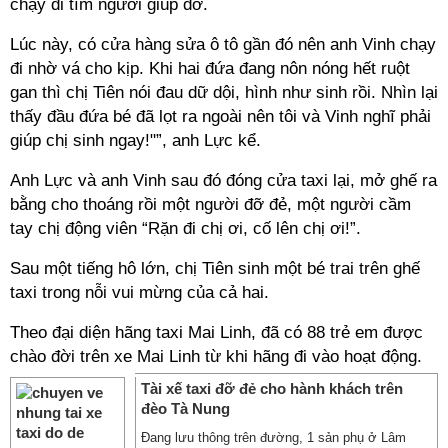
chạy đi tìm người giúp đỡ.
Lúc này, có cửa hàng sửa ô tô gần đó nên anh Vinh chạy
đi nhờ vá cho kịp. Khi hai đứa đang nôn nóng hết ruột
gan thì chị Tiên nói đau dữ dội, hình như sinh rồi. Nhìn lại
thấy đầu đứa bé đã lọt ra ngoài nên tôi và Vinh nghĩ phải
giúp chị sinh ngay!"”, anh Lực kể.
Anh Lực và anh Vinh sau đó đóng cửa taxi lại, mở ghế ra
bằng cho thoáng rồi một người đỡ đẻ, một người cầm
tay chị động viên “Rặn đi chị ơi, cố lên chị ơi!”.
Sau một tiếng hô lớn, chị Tiên sinh một bé trai trên ghế
taxi trong nỗi vui mừng của cả hai.
Theo đại diện hãng taxi Mai Linh, đã có 88 trẻ em được
chào đời trên xe Mai Linh từ khi hãng đi vào hoạt động.
Tài xế taxi đỡ đẻ cho hành khách trên
đèo Tà Nung
Đang lưu thông trên đường, 1 sản phụ ở Lâm