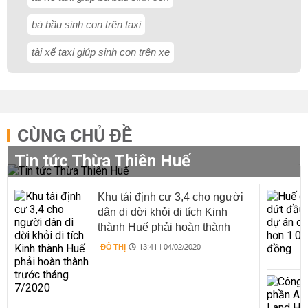
bà bầu sinh con trên taxi
tài xế taxi giúp sinh con trên xe
CÙNG CHỦ ĐỀ
Tin tức Thừa Thiên Huế
Khu tái định cư 3,4 cho người
dân di dời khỏi di tích Kinh
thành Huế phải hoàn thành
trước tháng 7/2020
ĐÔ THỊ
13:41 | 04/02/2020