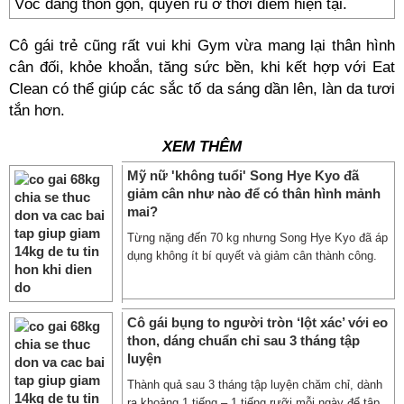
Vóc dáng thon gọn, quyến rũ ở thời điểm hiện tại.
Cô gái trẻ cũng rất vui khi Gym vừa mang lại thân hình
cân đối, khỏe khoắn, tăng sức bền, khi kết hợp với Eat
Clean có thể giúp các sắc tố da sáng dần lên, làn da tươi
tắn hơn.
XEM THÊM
Mỹ nữ 'không tuổi' Song Hye Kyo đã
giảm cân như nào để có thân hình mảnh
mai?
Từng nặng đến 70 kg nhưng Song Hye Kyo đã áp
dụng không ít bí quyết và giảm cân thành công.
Cô gái bụng to người tròn ‘lột xác’ với eo
thon, dáng chuẩn chỉ sau 3 tháng tập
luyện
Thành quả sau 3 tháng tập luyện chăm chỉ, dành
ra khoảng 1 tiếng – 1 tiếng rưỡi mỗi ngày để tập