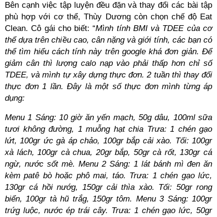
Bên cạnh việc tập luyện đều đặn và thay đổi các bài tập
phù hợp với cơ thể, Thùy Dương còn chọn chế độ Eat
Clean. Cô gái cho biết: “
Mình tính BMI và TDEE của cơ
thể dựa trên chiều cao, cân nặng và giới tính, các bạn có
thể tìm hiểu cách tính này trên google khá đơn giản. Để
giảm cân thì lượng calo nạp vào phải thấp hơn chỉ số
TDEE, và mình tự xây dựng thực đơn. 2 tuần thì thay đổi
thực đơn 1 lần. Đây là một số thực đơn mình từng áp
dụng:
Menu 1 Sáng: 10 giờ ăn yến mạch, 50g dâu, 100ml sữa
tươi không đường, 1 muỗng hạt chia Trưa: 1 chén gạo
lứt, 100gr ức gà áp chảo, 100gr bắp cải xào. Tối: 100gr
xà lách, 100gr cà chua, 20gr bắp, 50gr cà rốt, 130gr cá
ngừ, nước sốt mè. Menu 2 Sáng: 1 lát bánh mì đen ăn
kèm patê bò hoặc phô mai, táo. Trưa: 1 chén gạo lức,
130gr cá hồi nướg, 150gr cải thìa xào. Tối: 50gr rong
biển, 100gr tà hũ trắg, 150gr tôm. Menu 3 Sáng: 100gr
trứg luộc, nước ép trái cây. Trưa: 1 chén gạo lức, 50gr