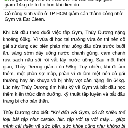
Cô nàng sinh viên ở TP HCM giảm cân thành công nhờ
Gym và Eat Clean.
Khi bắt đầu theo đuổi việc tập Gym, Thùy Dương nặng
khoảng 68kg. Vì vừa đi học tại trường vừa ôn thi nên cô
gái sử dụng các biện pháp như uống dầu dừa trước buổi
ăn, sáng sớm dậy uống nước chanh gừng, cam chanh
rửa sạch nấu sôi rồi vắt lấy nước uống. Sau một thời
gian, Thùy Dương giảm còn 58kg. Tuy nhiên, khi đi làm
thêm, một phần sợ mập, phần vì đi làm mệt nên cô gái
thường hay ăn khuya và bị nhảy vọt cân nặng lên 64kg.
Lúc này Thùy Dương tìm hiểu kỹ về Gym và bắt đầu học
thêm kiến thức dinh dưỡng, kỹ thuật tập luyện và bắt đầu
trang bị cho bản thân.
Thùy Dương cho biết: “
Khi đến với Gym, có rất nhiều thể
loại bài tập như cardio, hiit, tập với tạ với máy… giúp
mình cải thiện về sức bền, sức khỏe cũng như không bị