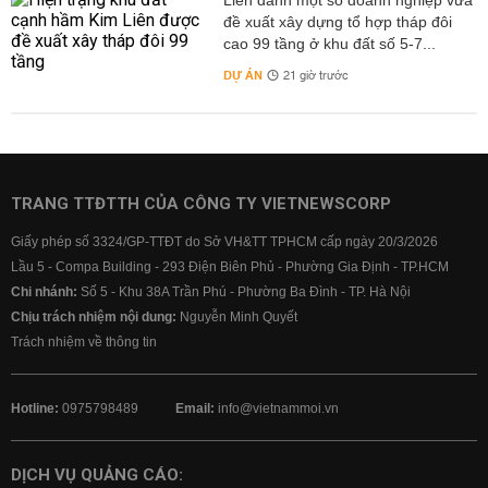
Liên danh một số doanh nghiệp vừa
đề xuất xây dựng tổ hợp tháp đôi
cao 99 tầng ở khu đất số 5-7...
DỰ ÁN
21 giờ trước
TRANG TTĐTTH CỦA CÔNG TY VIETNEWSCORP
Giấy phép số 3324/GP-TTĐT do Sở VH&TT TPHCM cấp ngày 20/3/2026
Lầu 5 - Compa Building - 293 Điện Biên Phủ - Phường Gia Định - TP.HCM
Chi nhánh:
Số 5 - Khu 38A Trần Phú - Phường Ba Đình - TP. Hà Nội
Chịu trách nhiệm nội dung:
Nguyễn Minh Quyết
Trách nhiệm về thông tin
Hotline:
0975798489
Email:
info@vietnammoi.vn
DỊCH VỤ QUẢNG CÁO: