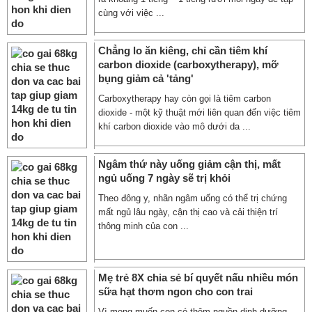
cùng với việc ...
Chẳng lo ăn kiêng, chỉ cần tiêm khí
carbon dioxide (carboxytherapy), mỡ
bụng giảm cả 'tảng'
Carboxytherapy hay còn gọi là tiêm carbon
dioxide - một kỹ thuật mới liên quan đến việc tiêm
khí carbon dioxide vào mô dưới da ...
Ngâm thứ này uống giảm cận thị, mất
ngủ uống 7 ngày sẽ trị khỏi
Theo đông y, nhãn ngâm uống có thể trị chứng
mất ngủ lâu ngày, cận thị cao và cải thiện trí
thông minh của con ...
Mẹ trẻ 8X chia sẻ bí quyết nấu nhiều món
sữa hạt thơm ngon cho con trai
Vì mong muốn con có thêm nguồn dinh dưỡng