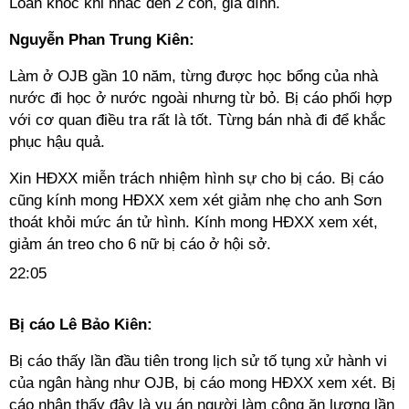
Loan khóc khi nhắc đến 2 con, gia đình.
Nguyễn Phan Trung Kiên:
Làm ở OJB gần 10 năm, từng được học bổng của nhà
nước đi học ở nước ngoài nhưng từ bỏ. Bị cáo phối hợp
với cơ quan điều tra rất là tốt. Từng bán nhà đi để khắc
phục hậu quả.
Xin HĐXX miễn trách nhiệm hình sự cho bị cáo. Bị cáo
cũng kính mong HĐXX xem xét giảm nhẹ cho anh Sơn
thoát khỏi mức án tử hình. Kính mong HĐXX xem xét,
giảm án treo cho 6 nữ bị cáo ở hội sở.
22:05
Bị cáo Lê Bảo Kiên:
Bị cáo thấy lần đầu tiên trong lịch sử tố tụng xử hành vi
của ngân hàng như OJB, bị cáo mong HĐXX xem xét. Bị
cáo nhận thấy đây là vụ án người làm công ăn lương lần