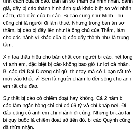
tính cách của bị cáo. Bản án sơ thẩm đã nhìn nhận, đánh
giá, đẩy bị cáo thành hình ảnh quá khác biệt so với nhân
cách, đạo đức của bị cáo. Bị cáo cũng như Minh Thu
cũng chỉ là người đi làm thuê. Nhưng trong bản án sơ
thẩm, bị cáo bị đẩy lên như là ông chủ của Thắm, làm
cho các hành vi khác của bị cáo đẩy thành như là trung
tâm.
Xin tòa thấu hiểu cho bản chất con người bị cáo, hết lòng
vì anh em, đặc biệt bị cáo không bao giờ tư lợi cá nhân.
Bị cáo rời Đại Dương chỉ gửi thư tay mà có 1 bạn rất trẻ
mới vào khóc vì Sơn là người chăm lo đời sống cho anh
em rất chu đáo.
Sự thật bị cáo có chiếm đoạt hay không. Cả 2 năm bị
cáo làm ngân hàng chỉ chi có 69 tỷ và chi khắp nơi. Đi
đâu cũng có anh em chi nhánh đi cùng. Nhưng bị cáo lại
bị quy buộc là chiếm đoạt số tiền đó, bị cáo Quỳnh cũng
đã thừa nhận.