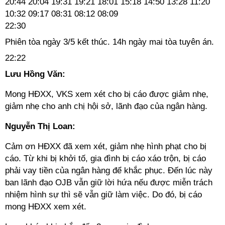
20:44
20:04
19:31
19:21
18:01
15:18
14:50
13:28
11:20
10:32
09:17
08:31
08:12
08:09
22:30
Phiên tòa ngày 3/5 kết thúc. 14h ngày mai tòa tuyên án.
22:22
Lưu Hồng Văn:
Mong HĐXX, VKS xem xét cho bị cáo được giảm nhẹ,
giảm nhẹ cho anh chị hội sở, lãnh đạo của ngân hàng.
Nguyễn Thị Loan:
Cảm ơn HĐXX đã xem xét, giảm nhẹ hình phạt cho bị
cáo. Từ khi bị khởi tố, gia đình bị cáo xáo trộn, bị cáo
phải vay tiền của ngân hàng để khắc phục. Đến lúc này
ban lãnh đạo OJB vẫn giữ lời hứa nếu được miễn trách
nhiệm hình sự thì sẽ vẫn giữ làm việc. Do đó, bị cáo
mong HĐXX xem xét.