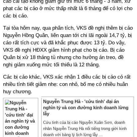
cáo cải tạo không giam giữ thì mức 6 tháng - 3 năm, xử
phạt các bị cáo ở mức thấp nhất là 6 tháng để có lợi cho
các bị cáo.
Tại tòa hôm nay, qua phân tích, VKS đề nghị thêm bị cáo
Nguyễn Hồng Quân, liên quan tới chi lãi ngoài 14,7 tỷ, bị
cáo rất tích cực và đã khắc phục được 13 tỷ. Do vậy,
VKS đề nghị HĐXX giảm hình phạt cho bị cáo. Bị cáo
Quân bị xử 18 tháng tù nhưng cho hưởng án treo, đề
nghị giảm xuống mức tối thiểu là 12 tháng.
Các bị cáo khác, VKS xác nhận 1 điều các bị cáo có rất
nhiều tính tiết giảm nhẹ: con nhỏ, bố mẹ có nhiều huân
huy chương.
Nguyễn Trung Hà - 'cứu tinh' đại án
nghìn tỷ và con đường kinh doanh lừng
lẫy
Cứu tinh của bị cáo Nguyễn Xuân Sơn, doanh
nhân Nguyễn Trung Hà nổi tiếng trong giới kinh
doanh với bảng lý lịch lừng lẫy ...