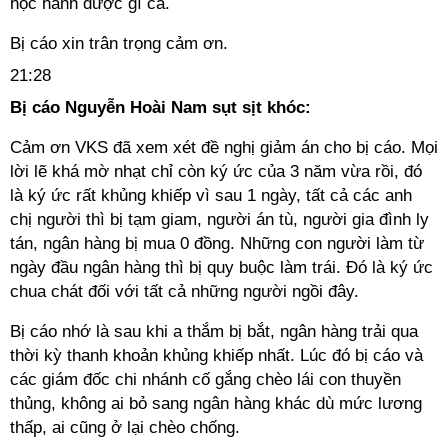
học hành được gì cả.
Bị cáo xin trân trọng cảm ơn.
21:28
Bị cáo Nguyễn Hoài Nam sụt sịt khóc:
Cảm ơn VKS đã xem xét đề nghị giảm án cho bị cáo. Mọi
lời lẽ khá mờ nhạt chỉ còn ký ức của 3 năm vừa rồi, đó
là ký ức rất khủng khiếp vì sau 1 ngày, tất cả các anh
chị người thì bị tạm giam, người án tù, người gia đình ly
tán, ngân hàng bị mua 0 đồng. Những con người làm từ
ngày đầu ngân hàng thì bị quy buộc làm trái. Đó là ký ức
chua chát đối với tất cả những người ngồi đây.
Bị cáo nhớ là sau khi a thắm bị bắt, ngân hàng trải qua
thời kỳ thanh khoản khủng khiếp nhất. Lúc đó bị cáo và
các giám đốc chi nhánh cố gắng chèo lái con thuyền
thủng, không ai bỏ sang ngân hàng khác dù mức lương
thấp, ai cũng ở lại chèo chống.