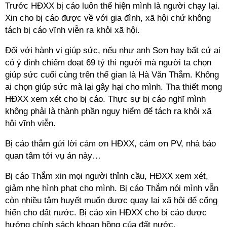
Trước HĐXX bị cáo luôn thể hiện mình là người chạy lại.
Xin cho bị cáo được về với gia đình, xã hội chứ không
tách bị cáo vĩnh viễn ra khỏi xã hội.
Đối với hành vi giúp sức, nếu như anh Sơn hay bất cứ ai
có ý định chiếm đoạt 69 tỷ thì người mà người ta chọn
giúp sức cuối cùng trên thế gian là Hà Văn Thắm. Không
ai chọn giúp sức mà lại gây hại cho mình. Tha thiết mong
HĐXX xem xét cho bị cáo. Thực sự bị cáo nghĩ mình
không phải là thành phần nguy hiểm để tách ra khỏi xã
hội vĩnh viễn.
Bị cáo thắm gửi lời cảm ơn HĐXX, cám ơn PV, nhà báo
quan tâm tới vụ án này…
Bị cáo Thắm xin mọi người thỉnh cầu, HĐXX xem xét,
giảm nhẹ hình phạt cho mình. Bị cáo Thắm nói mình vẫn
còn nhiều tâm huyết muốn được quay lại xã hội để cống
hiến cho đất nước. Bị cáo xin HĐXX cho bị cáo được
hưởng chính sách khoan hồng của đất nước.