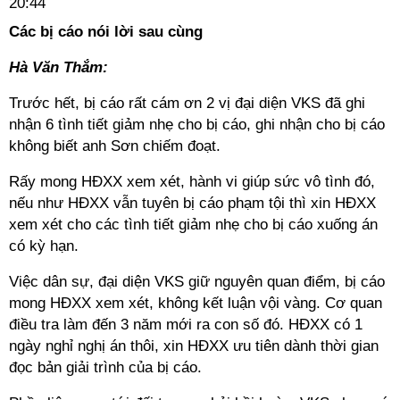
20:44
Các bị cáo nói lời sau cùng
Hà Văn Thắm:
Trước hết, bị cáo rất cám ơn 2 vị đại diện VKS đã ghi
nhận 6 tình tiết giảm nhẹ cho bị cáo, ghi nhận cho bị cáo
không biết anh Sơn chiếm đoạt.
Rấy mong HĐXX xem xét, hành vi giúp sức vô tình đó,
nếu như HĐXX vẫn tuyên bị cáo phạm tội thì xin HĐXX
xem xét cho các tình tiết giảm nhẹ cho bị cáo xuống án
có kỳ hạn.
Việc dân sự, đại diện VKS giữ nguyên quan điểm, bị cáo
mong HĐXX xem xét, không kết luận vội vàng. Cơ quan
điều tra làm đến 3 năm mới ra con số đó. HĐXX có 1
ngày nghỉ nghị án thôi, xin HĐXX ưu tiên dành thời gian
đọc bản giải trình của bị cáo.