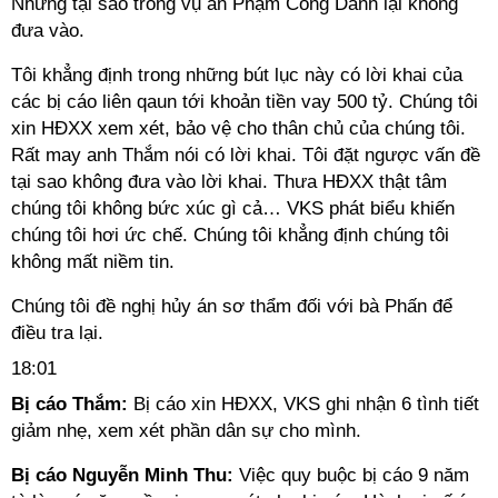
Nhưng tại sao trong vụ án Phạm Công Danh lại không
đưa vào.
Tôi khẳng định trong những bút lục này có lời khai của
các bị cáo liên qaun tới khoản tiền vay 500 tỷ. Chúng tôi
xin HĐXX xem xét, bảo vệ cho thân chủ của chúng tôi.
Rất may anh Thắm nói có lời khai. Tôi đặt ngược vấn đề
tại sao không đưa vào lời khai. Thưa HĐXX thật tâm
chúng tôi không bức xúc gì cả… VKS phát biểu khiến
chúng tôi hơi ức chế. Chúng tôi khẳng định chúng tôi
không mất niềm tin.
Chúng tôi đề nghị hủy án sơ thẩm đối với bà Phấn để
điều tra lại.
18:01
Bị cáo Thắm:
Bị cáo xin HĐXX, VKS ghi nhận 6 tình tiết
giảm nhẹ, xem xét phần dân sự cho mình.
Bị cáo Nguyễn Minh Thu:
Việc quy buộc bị cáo 9 năm