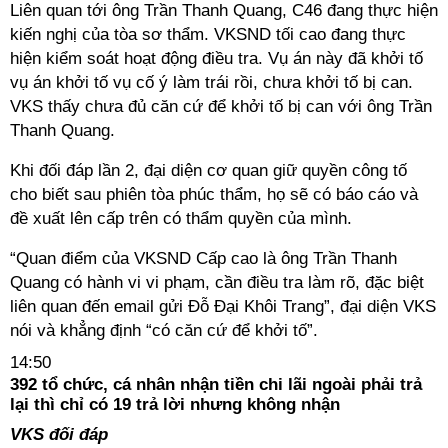
Liên quan tới ông Trần Thanh Quang, C46 đang thực hiện
kiến nghị của tòa sơ thẩm. VKSND tối cao đang thực
hiện kiểm soát hoạt động điều tra. Vụ án này đã khởi tố
vụ án khởi tố vụ cố ý làm trái rồi, chưa khởi tố bị can.
VKS thấy chưa đủ căn cứ để khởi tố bị can với ông Trần
Thanh Quang.
Khi đối đáp lần 2, đại diện cơ quan giữ quyền công tố
cho biết sau phiên tòa phúc thẩm, họ sẽ có báo cáo và
đề xuất lên cấp trên có thẩm quyền của mình.
“Quan điểm của VKSND Cấp cao là ông Trần Thanh
Quang có hành vi vi phạm, cần điều tra làm rõ, đặc biệt
liên quan đến email gửi Đỗ Đại Khôi Trang”, đại diện VKS
nói và khẳng định “có căn cứ để khởi tố”.
14:50
392 tổ chức, cá nhân nhận tiền chi lãi ngoài phải trả
lại thì chỉ có 19 trả lời nhưng không nhận
VKS đối đáp