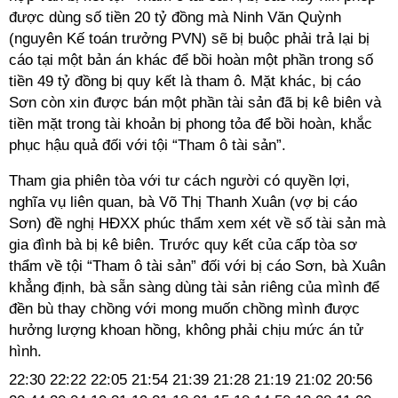
được dùng số tiền 20 tỷ đồng mà Ninh Văn Quỳnh
(nguyên Kế toán trưởng PVN) sẽ bị buộc phải trả lại bị
cáo tại một bản án khác để bồi hoàn một phần trong số
tiền 49 tỷ đồng bị quy kết là tham ô. Mặt khác, bị cáo
Sơn còn xin được bán một phần tài sản đã bị kê biên và
tiền mặt trong tài khoản bị phong tỏa để bồi hoàn, khắc
phục hậu quả đối với tội “Tham ô tài sản”.
Tham gia phiên tòa với tư cách người có quyền lợi,
nghĩa vụ liên quan, bà Võ Thị Thanh Xuân (vợ bị cáo
Sơn) đề nghị HĐXX phúc thẩm xem xét về số tài sản mà
gia đình bà bị kê biên. Trước quy kết của cấp tòa sơ
thẩm về tội “Tham ô tài sản” đối với bị cáo Sơn, bà Xuân
khẳng định, bà sẵn sàng dùng tài sản riêng của mình để
đền bù thay chồng với mong muốn chồng mình được
hưởng lượng khoan hồng, không phải chịu mức án tử
hình.
22:30
22:22
22:05
21:54
21:39
21:28
21:19
21:02
20:56