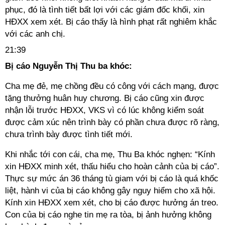
phục, đó là tình tiết bất lợi với các giám đốc khối, xin
HĐXX xem xét. Bị cáo thấy là hình phạt rất nghiêm khắc
với các anh chị.
21:39
Bị cáo Nguyễn Thị Thu ba khóc:
Cha mẹ đẻ, mẹ chồng đều có công với cách mạng, được
tặng thưởng huân huy chương. Bị cáo cũng xin được
nhận lỗi trước HĐXX, VKS vì có lúc không kiểm soát
được cảm xúc nên trình bày có phần chưa được rõ ràng,
chưa trình bày được tình tiết mới.
Khi nhắc tới con cái, cha mẹ, Thu Ba khóc nghẹn: “Kính
xin HĐXX minh xét, thấu hiểu cho hoàn cảnh của bị cáo”.
Thực sự mức án 36 tháng tù giam với bị cáo là quá khốc
liệt, hành vi của bị cáo không gây nguy hiểm cho xã hội.
Kính xin HĐXX xem xét, cho bị cáo được hưởng án treo.
Con của bị cáo nghe tin mẹ ra tòa, bị ảnh hưởng không