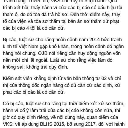
Tranh tụng: Trước đó, VKS chỉ truy tố 3 tội danh. Quá
trình xét hỏi, thấy hành vi của các bị cáo có dấu hiệu tội
tham ô, do đó tòa đã trả hồ sơ. Đến thời điểm này, truy
tố của viện và tòa sơ thẩm tại bản án sơ thẩm xử phạt
các bị cáo 4 tội là có căn cứ.
Bị cáo, luật sư cho rằng hoàn cảnh năm 2014 bức tranh
kinh tế Việt Nam gặp khó khăn, trong hoàn cảnh đó ngân
hàng nói chung, OJB nói riêng cần huy động nguồn vốn
nên mới chi lãi ngoài. Luật sư cho rằng việc làm đó
không sai, không trái quy định.
Kiểm sát viên khẳng định từ văn bản thông tư 02 và chỉ
thị của thống đốc ngân hàng có đủ căn cứ xác định, xử
phạt các bị cáo là có căn cứ.
Có bị cáo, luật sư cho rằng tại thời điểm xét xử sơ thẩm,
hành vi cố ý làm trái của các bị cáo không còn nữa, thì
giờ có quy định riêng, về nội dung này, quan điểm của
VKS: về áp dụng BLHS 2015, bổ sung 2017, đối với hành