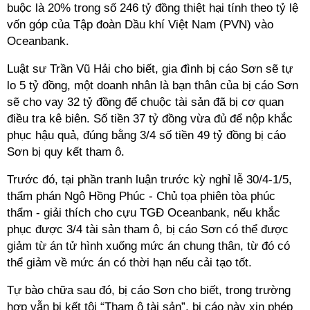
buộc là 20% trong số 246 tỷ đồng thiệt hại tính theo tỷ lệ
vốn góp của Tập đoàn Dầu khí Việt Nam (PVN) vào
Oceanbank.
Luật sư Trần Vũ Hải cho biết, gia đình bị cáo Sơn sẽ tự
lo 5 tỷ đồng, một doanh nhân là bạn thân của bị cáo Sơn
sẽ cho vay 32 tỷ đồng để chuộc tài sản đã bị cơ quan
điều tra kê biên. Số tiền 37 tỷ đồng vừa đủ để nộp khắc
phục hậu quả, đúng bằng 3/4 số tiền 49 tỷ đồng bị cáo
Sơn bị quy kết tham ô.
Trước đó, tại phần tranh luận trước kỳ nghỉ lễ 30/4-1/5,
thẩm phán Ngô Hồng Phúc - Chủ tọa phiên tòa phúc
thẩm - giải thích cho cựu TGĐ Oceanbank, nếu khắc
phục được 3/4 tài sản tham ô, bị cáo Sơn có thể được
giảm từ án tử hình xuống mức án chung thân, từ đó có
thể giảm về mức án có thời hạn nếu cải tạo tốt.
Tự bào chữa sau đó, bị cáo Sơn cho biết, trong trường
hợp vẫn bị kết tội “Tham ô tài sản”, bị cáo này xin phép