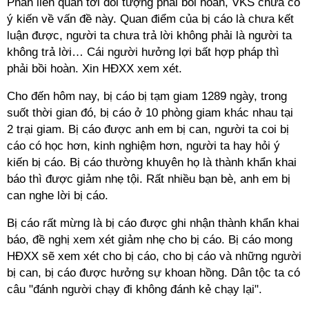
Phần liên quan tới đối tượng phải bồi hoàn, VKS chưa có
ý kiến về vấn đề này. Quan điểm của bị cáo là chưa kết
luận được, người ta chưa trả lời không phải là người ta
không trả lời… Cái người hưởng lợi bất hợp pháp thì
phải bồi hoàn. Xin HĐXX xem xét.
Cho đến hôm nay, bị cáo bị tạm giam 1289 ngày, trong
suốt thời gian đó, bị cáo ở 10 phòng giam khác nhau tại
2 trại giam. Bị cáo được anh em bị can, người ta coi bị
cáo có học hơn, kinh nghiệm hơn, người ta hay hỏi ý
kiến bị cáo. Bị cáo thường khuyên họ là thành khẩn khai
báo thì được giảm nhẹ tội. Rất nhiều bạn bè, anh em bị
can nghe lời bị cáo.
Bị cáo rất mừng là bị cáo được ghi nhận thành khẩn khai
báo, đề nghị xem xét giảm nhẹ cho bị cáo. Bị cáo mong
HĐXX sẽ xem xét cho bị cáo, cho bị cáo và những người
bị can, bị cáo được hưởng sự khoan hồng. Dân tộc ta có
câu "đánh người chạy đi không đánh kẻ chạy lại".