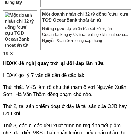
Một doanh nhân chi 32 tỷ đồng 'cứu' cựu
TGĐ OceanBank thoát án tử
Những người dự phiên tòa xét xử vụ án
OceanBank ngày 02/5 rất bất ngờ khi luật sư của
Nguyễn Xuân Sơn cung cấp thông ...
19:31
HĐXX đề nghị quay trở lại đối đáp lần nữa
HĐXX gợi ý 7 vấn đề cần đề cập lại:
Thứ nhất, VKS làm rõ chủ thể tham ô với Nguyễn Xuân
Sơn, Hà Văn Thắm đồng phạm chỗ nào.
Thứ 2, tài sản chiếm đoạt ở đây là tài sản của OJB hay
Dầu khí.
Thứ 3, các bị cáo đều xuất trình những tình tiết giảm
nhẹ, đại diện VKS chấp nhận không, nếu chấp nhận thì