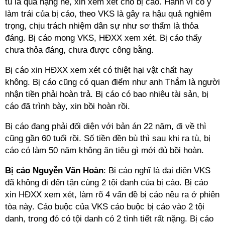
tù là quá nặng nề, xin xem xét cho bị cáo. Hành vi cố ý
làm trái của bị cáo, theo VKS là gây ra hậu quả nghiêm
trọng, chịu trách nhiệm dân sự như sơ thẩm là thỏa
đáng. Bị cáo mong VKS, HĐXX xem xét. Bị cáo thấy
chưa thỏa đáng, chưa được công bằng.
Bị cáo xin HĐXX xem xét có thiệt hại vật chất hay
không. Bị cáo cũng có quan điểm như anh Thắm là người
nhận tiền phải hoàn trả. Bị cáo có bao nhiêu tài sản, bị
cáo đã trình bày, xin bồi hoàn rồi.
Bị cáo đang phải đối diện với bản án 22 năm, đi về thì
cũng gần 60 tuổi rồi. Số tiền đền bù thì sau khi ra tù, bị
cáo có làm 50 năm không ăn tiêu gì mới đủ bồi hoàn.
Bị cáo Nguyễn Văn Hoàn
: Bị cáo nghĩ là đại diện VKS
đã không đi đến tận cùng 2 tội danh của bị cáo. Bị cáo
xin HĐXX xem xét, làm rõ 4 vấn đề bị cáo nêu ra ở phiên
tòa này. Cáo buộc của VKS cáo buộc bị cáo vào 2 tội
danh, trong đó có tội danh có 2 tình tiết rất nặng. Bị cáo