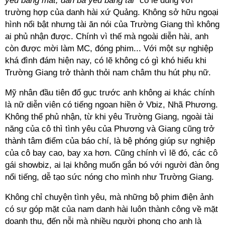
yêu bằng mắt, đàn bà yêu bằng tai”
có lẽ đúng với
trường hợp của danh hài xứ Quảng. Không sở hữu ngoại
hình nổi bật nhưng tài ăn nói của Trường Giang thì không
ai phủ nhận được. Chính vì thế mà ngoài diễn hài, anh
còn được mời làm MC, đóng phim... Với một sự nghiệp
khá đình đám hiện nay, có lẽ không có gì khó hiểu khi
Trường Giang trở thành thỏi nam châm thu hút phụ nữ.
Mỹ nhân đầu tiên đổ gục trước anh không ai khác chính
là nữ diễn viên có tiếng ngoan hiền ở Vbiz, Nhã Phương.
Không thể phủ nhận, từ khi yêu Trường Giang, ngoài tài
năng của cô thì tình yêu của Phương và Giang cũng trở
thành tâm điểm của báo chí, là bệ phóng giúp sự nghiệp
của cô bay cao, bay xa hơn. Cũng chính vì lẽ đó, các cô
gái showbiz, ai lại không muốn gắn bó với người đàn ông
nổi tiếng, dễ tạo sức nóng cho mình như Trường Giang.
Không chỉ chuyện tình yêu, mà những bộ phim điện ảnh
có sự góp mặt của nam danh hài luôn thành công về mặt
doanh thu, đến nỗi mà nhiều người phong cho anh là