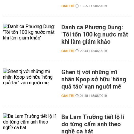
GIẢI TRÍ
15:55 | 17/06/2019
Danh ca Phương Dung:
'Tôi tốn 100 kg nước mắt
khi làm giám khảo'
GIẢI TRÍ
22:44 | 15/06/2019
Ghen tị với những mĩ
nhân Kpop sở hữu 'hông
quả táo' vạn người mê
GIẢI TRÍ
21:48 | 15/06/2019
Ba Lam Trường tiết lộ lí
do từng cấm anh theo
nghề ca hát