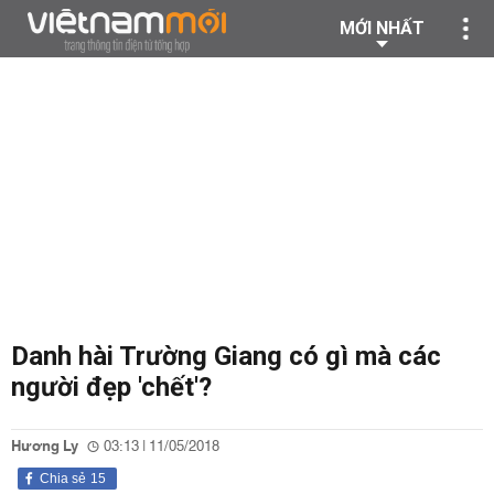
MỚI NHẤT
Danh hài Trường Giang có gì mà các
người đẹp 'chết'?
Hương Ly
03:13 | 11/05/2018
Chia sẻ
15