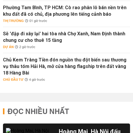
Phường Tam Bình, TP HCM: Cò rao phân lô bán nền trên
khu đất đã có chủ, địa phương lên tiếng cảnh báo
THỊ TRƯỜNG
01 giờ trước
Sẽ 'đập đi xây lại' hai tòa nhà Chợ Xanh, Nam Định thành
chung cư cho thuê 15 tầng
DỰ ÁN
2 giờ trước
Chủ Kem Tràng Tiền đón nguồn thu đột biến sau thương
vụ thâu tóm Hải Hà, mở cửa hàng flagship trên đất vàng
18 Hàng Bài
CHỦ ĐẦU TƯ
4 giờ trước
ĐỌC NHIỀU NHẤT
Hoàng Mai, Hà Nội đấu