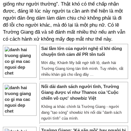
giống như người thường”. Thật khó có thể chấp nhận
được, đáng lẽ lúc này người ta cần anh thể hiện là một
người đàn ông dám làm dám chịu chứ không phải là đi
đổ lỗi cho người khác, mà đó lại là một phụ nữ. Có lẽ
Trường Giang đã và sẽ đánh mất nhiều thứ nếu anh vẫn
có cách hành xử không mấy đẹp mắt như thế này.
Sai lầm lớn của người nghệ sĩ khi dùng
chuyện tình cảm để PR tên tuổi
Mới đây, Khánh My bất ngờ tiết lộ, danh hài
Trường Giang từng tán tỉnh mình. Tuy nhiên, rất
nhiều khán giả cho rằng đây ...
Nối dài danh sách người tình, Trường
Giang được ví như Thanos của 'Cuộc
chiến vô cực' showbiz Việt
Không ai khác chính là Trường Giang - người
đang "tạo sóng" showbiz khi nối dài "danh sách
người tình" của mình.
Trường Giang: 'Kẻ săn mồi' hay người bị