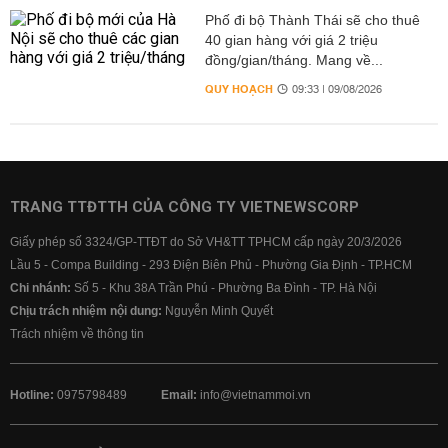
Phố đi bộ Thành Thái sẽ cho thuê
40 gian hàng với giá 2 triệu
đồng/gian/tháng. Mang về...
QUY HOẠCH
09:33 | 09/08/2026
TRANG TTĐTTH CỦA CÔNG TY VIETNEWSCORP
Giấy phép số 3324/GP-TTĐT do Sở VH&TT TPHCM cấp ngày 20/3/2026
Lầu 5 - Compa Building - 293 Điện Biên Phủ - Phường Gia Định - TP.HCM
Chi nhánh:
Số 5 - Khu 38A Trần Phú - Phường Ba Đình - TP. Hà Nội
Chịu trách nhiệm nội dung:
Nguyễn Minh Quyết
Trách nhiệm về thông tin
Hotline:
0975798489
Email:
info@vietnammoi.vn