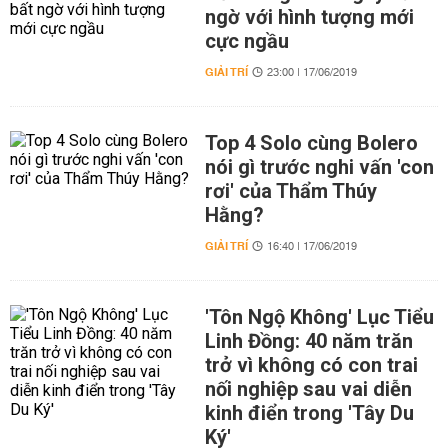
ngờ với hình tượng mới
cực ngầu
GIẢI TRÍ
23:00 | 17/06/2019
Top 4 Solo cùng Bolero
nói gì trước nghi vấn 'con
rơi' của Thẩm Thúy
Hằng?
GIẢI TRÍ
16:40 | 17/06/2019
'Tôn Ngộ Không' Lục Tiểu
Linh Đồng: 40 năm trăn
trở vì không có con trai
nối nghiệp sau vai diễn
kinh điển trong 'Tây Du
Ký'