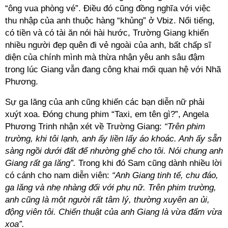
“ông vua phòng vé”. Điều đó cũng đồng nghĩa với việc
thu nhập của anh thuộc hàng “khủng” ở Vbiz. Nổi tiếng,
có tiền và có tài ăn nói hài hước, Trường Giang khiến
nhiều người đẹp quên đi vẻ ngoài của anh, bất chấp sĩ
diện của chính mình mà thừa nhận yêu anh sâu đậm
trong lúc Giang vẫn đang công khai mối quan hệ với Nhã
Phương.
Sự ga lăng của anh cũng khiến các bạn diễn nữ phải
xuýt xoa. Đóng chung phim “Taxi, em tên gì?”, Angela
Phương Trinh nhận xét về Trường Giang:
“Trên phim
trường, khi tôi lạnh, anh ấy liền lấy áo khoác. Anh ấy sẵn
sàng ngồi dưới đất để nhường ghế cho tôi. Nói chung anh
Giang rất ga lăng”.
Trong khi đó Sam cũng dành nhiều lời
có cánh cho nam diễn viên:
“Anh Giang tinh tế, chu đáo,
ga lăng và nhẹ nhàng đối với phụ nữ. Trên phim trường,
anh cũng là một người rất tâm lý, thường xuyên an ủi,
động viên tôi. Chiến thuật của anh Giang là vừa đấm vừa
xoa”.