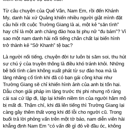
Từ câu chuyện của Quế Vân, Nam Em, rồi đến Khánh
My, danh hài xứ Quảng khiến nhiều người giật mình đặt
câu hỏi rốt cuộc Trường Giang là ai, một kẻ “săn tình”
hay chỉ là một anh chàng đào hoa bị phụ nữ “đu bám”? Vì
sao một nam danh hài nổi tiếng chân chất lại biến hình
trở thành kẻ “Sở Khanh” tệ bạc?
Là người nổi tiếng, chuyện đời tư luôn bị săm soi, thu hút
sự chú ý của truyền thông là điều khó tránh khỏi. Những
bê bối tình cảm không xuất phát từ sự đào hoa mà là
lăng nhăng cố tình khi đã có bạn gái công khai như
Trường Giang sẽ chỉ khiến hình ảnh của anh bị tổn hại.
Dẫu chọn giải pháp im lặng trước thị phi nhưng rõ ràng
cái sai cứ lặp đi, lặp lại khiến niềm tin của người hâm mộ
bị mất đi. Thậm chí, khi đã lên tiếng thì Trường Giang lại
càng gây thêm thất vọng khi đổ lỗi cho người cũ. Trong
buổi trả lời phỏng vấn trên một tờ báo, nam diễn viên hài
khẳng định Nam Em “có vấn đề gì đó về đầu óc, không