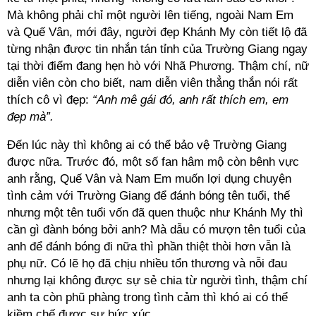
Mà không phải chỉ một người lên tiếng, ngoài Nam Em
và Quế Vân, mới đây, người đẹp Khánh My còn tiết lộ đã
từng nhận được tin nhắn tán tỉnh của Trường Giang ngay
tại thời điểm đang hẹn hò với Nhã Phương. Thậm chí, nữ
diễn viên còn cho biết, nam diễn viên thẳng thắn nói rất
thích cô vì đẹp:
“Anh mê gái đó, anh rất thích em, em
đẹp mà”.
Đến lúc này thì không ai có thể bảo vệ Trường Giang
được nữa. Trước đó, một số fan hâm mộ còn bênh vực
anh rằng, Quế Vân và Nam Em muốn lợi dụng chuyện
tình cảm với Trường Giang để đánh bóng tên tuổi, thế
nhưng một tên tuổi vốn đã quen thuộc như Khánh My thì
cần gì đành bóng bởi anh? Mà dẫu có mượn tên tuổi của
anh để đánh bóng đi nữa thì phần thiệt thòi hơn vẫn là
phụ nữ. Có lẽ họ đã chịu nhiều tổn thương và nỗi đau
nhưng lại không được sự sẻ chia từ người tình, thậm chí
anh ta còn phũ phàng trong tình cảm thì khó ai có thể
kiềm chế được sự bức xúc.