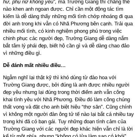
hư, phụ nữ không yêu”,
mà Trường Giang thì chẳng thể
nào khen anh ngoan được. Chỉ cần một động tác tìm
kiếm là dễ dàng thấy những mối tình chớp nhoáng đi qua
đời anh trong khi vẫn có Nhã Phương bên cạnh. Trải qua
nhiều mối tình, có kinh nghiệm phong phú trong việc
chinh phục các người đẹp, Trường Giang dễ dàng nắm
bắt tâm lý phái đẹp, biết hộ cần gì và dễ dàng chao đảo
vì những điều gì.
Dễ đánh mất nhiều điều…
Ngẫm nghĩ lại thật kỹ thì khó dùng từ đào hoa với
Trường Giang được, bởi đúng là anh được nhiều người
đẹp yêu nhưng lại đúng trong thời điểm anh vẫn công
khai tình yêu với Nhã Phương. Điều đó làm công chúng
thất vọng và đặt cho anh biệt hiệu “thợ săn”. Cũng chính
vì không một người đàn ông tử tế nào lại bắt cá nhiều tay
trong khi đã có bạn gái. Tuy những đoạn tình cảm của
Trường Giang với các người đẹp khác hiện vẫn chỉ là lời
kể từ một phía, nhưng “không có lửa làm sao có khói”.