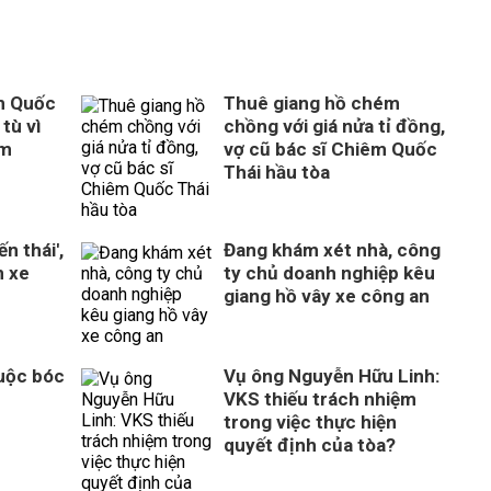
m Quốc
Thuê giang hồ chém
tù vì
chồng với giá nửa tỉ đồng,
ém
vợ cũ bác sĩ Chiêm Quốc
Thái hầu tòa
n thái',
Đang khám xét nhà, công
n xe
ty chủ doanh nghiệp kêu
giang hồ vây xe công an
Cuộc bóc
Vụ ông Nguyễn Hữu Linh:
VKS thiếu trách nhiệm
trong việc thực hiện
quyết định của tòa?