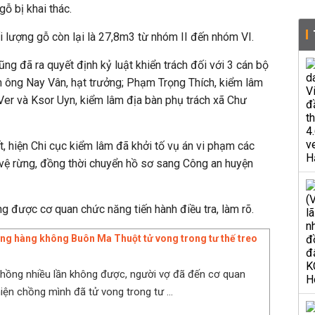
ỗ bị khai thác.
ối lượng gỗ còn lại là 27,8m3 từ nhóm II đến nhóm VI.
ng đã ra quyết định kỷ luật khiển trách đối với 3 cán bộ
ông Nay Vân, hạt trưởng; Phạm Trọng Thích, kiểm lâm
Ver và Ksor Uyn, kiểm lâm địa bàn phụ trách xã Chư
t, hiện Chi cục kiểm lâm đã khởi tố vụ án vi phạm các
 vệ rừng, đồng thời chuyển hồ sơ sang Công an huyện
g được cơ quan chức năng tiến hành điều tra, làm rõ.
ng hàng không Buôn Ma Thuột tử vong trong tư thế treo
 chồng nhiều lần không được, người vợ đã đến cơ quan
hiện chồng mình đã tử vong trong tư ...