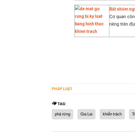
Bắt nhóm ngư
Cơ quan công
riêng trên đ
PHÁP LUẬT
TAG:
phá rừng
Gia Lai
khiển trách
T