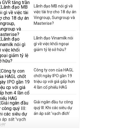
Lãnh đạo MB nói gì về
việc tài trợ cho 18 dự án
Vingroup, Sungroup và
Masterise?
Lãnh đạo Vinamilk nói
gì về việc khối ngoại
giảm tỷ lệ sở hữu?
Công ty con của HAGL
chốt ngày IPO gần 19
triệu cp với giá gấp hơn
4 lần cổ phiếu HAG
Giải ngân đầu tư công
quý III: Khi các siêu dự
án áp sát 'vạch đích'