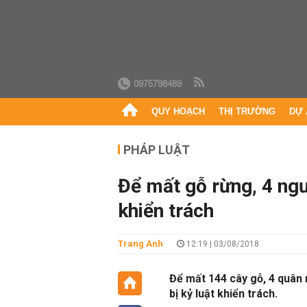
0975798489
QUY HOẠCH
THỊ TRƯỜNG
DỰ 
PHÁP LUẬT
Để mất gỗ rừng, 4 ngư
khiển trách
Trang Anh
12:19 | 03/08/2018
Để mất 144 cây gỗ, 4 quân 
bị kỷ luật khiển trách.