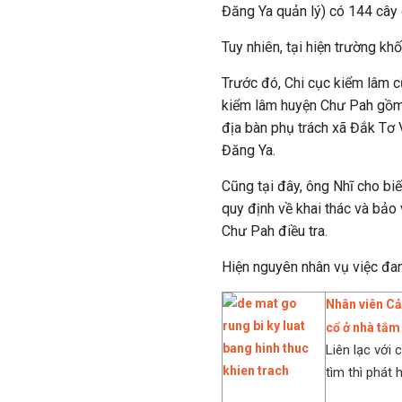
Đăng Ya quản lý) có 144 cây g
Tuy nhiên, tại hiện trường kh
Trước đó, Chi cục kiểm lâm cũ
kiểm lâm huyện Chư Pah gồm 
địa bàn phụ trách xã Đắk Tơ 
Đăng Ya.
Cũng tại đây, ông Nhĩ cho biế
quy định về khai thác và bảo
Chư Pah điều tra.
Hiện nguyên nhân vụ việc đan
Nhân viên Cả
cổ ở nhà tắm
Liên lạc với
tìm thì phát 