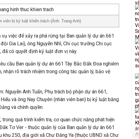
viên bị kỷ luật khiển trách (Ảnh: Trang Anh)
n vụ việc để xảy ra phá rừng tại Ban quản lý dự án 661
đội Gia Lai), ông Nguyễn Nhĩ, Chi cục trưởng Chi cục
, đã có quyết định kỷ luật đơn vị này.
 yêu cầu Ban quản lý dự án 661 Tây Bắc Đắk Đoa nghiêm
, nhận rõ trách nhiệm trong công tác quản lý, bảo vệ
m: Nguyễn Anh Tuấn, Phụ trách bộ phận dự án 661,
iếu và ông Nay Chuyên (nhân viên ban) bị kỷ luật bằng
 Đảng và chính quyền.
 trong quá trình kiểm tra, cơ quan chức năng phát hiện
ã Đắk Tơ Ver - thuộc quản lý của Ban quản lý dự án 661
ểu khu 250, địa giới xã Chư Đăng Ya (thuộc UBND xã Chư