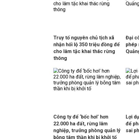
Truy tố nguyên chủ tịch xã
Đại c
nhận hối lộ 350 triệu đồng để
phép 
cho lâm tặc khai thác rừng
Quản
thông
Công ty để ‘bốc hơi’ hơn
Lợi d
22.000 ha đất, rừng lâm
để ph
nghiệp, trưởng phòng quản lý
sai p
bỗng tâm thần khi bị khởi tố