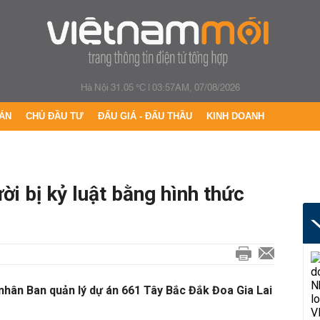
Hà Nội 31.05 °C
|
03:57AM, 07/08/2026
ÁN
CHỦ ĐẦU TƯ
ĐẤU GIÁ - ĐẤU THẦU
KINH DOANH
ời bị kỷ luật bằng hình thức
nhân Ban quản lý dự án 661 Tây Bắc Đắk Đoa Gia Lai