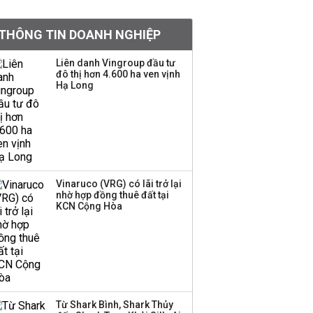
Việt Nam muốn phát
triển quỹ hưu trí: Từ tiết
THÔNG TIN DOANH NGHIỆP
kiệm gia đình thành
nguồn cấp vốn dài hạn
Liên danh Vingroup đầu tư
và kinh nghiệm từ
đô thị hơn 4.600 ha ven vịnh
Malaysia
Hạ Long
Quy mô quỹ PYN Elite
giảm hơn 2.100 tỷ đồng
sau tháng 7 ‘tồi tệ’
Vinaruco (VRG) có lãi trở lại
Iran xem xét cấm tàu
nhờ hợp đồng thuê đất tại
KCN Cộng Hòa
Mỹ qua eo biển
Hormuz, giá dầu bật
tăng trở lại
Thành viên HĐQT
VPBankS xin từ nhiệm
Từ Shark Bình, Shark Thủy