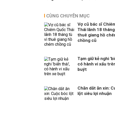
CÙNG CHUYÊN MỤC
Vợ cũ bác sĩ Chiê
Thái lãnh 18 tháng 
thuê giang hồ ch
chồng cũ
Tạm giữ kẻ nghi 'biế
có hành vi xấu trê
buýt
Chăn dắt ăn xin: 
lột siêu lợi nhuận