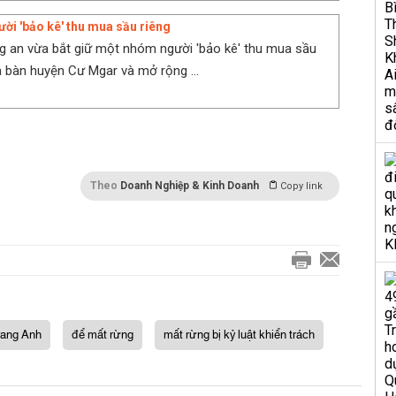
ời 'bảo kê' thu mua sầu riêng
 an vừa bắt giữ một nhóm người 'bảo kê' thu mua sầu
ịa bàn huyện Cư Mgar và mở rộng ...
Theo
Doanh Nghiệp & Kinh Doanh
Copy link
rang Anh
để mất rừng
mất rừng bị kỷ luật khiển trách