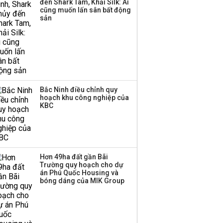
đến Shark Tam, Khải Silk: Ai
thương mại hàng đầu?
cũng muốn lấn sân bất động
sản
Bắc Ninh điều chỉnh quy
hoạch khu công nghiệp của
KBC
Hơn 49ha đất gần Bãi
Trường quy hoạch cho dự
án Phú Quốc Housing và
bóng dáng của MIK Group