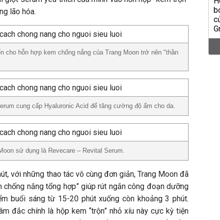
g lão hóa.
hiến cho hỗn hợp kem chống nắng của Trang Moon trở nên "thần
erum cung cấp Hyaluronic Acid để tăng cường độ ẩm cho da.
Moon sử dụng là Revecare – Revital Serum.
út, với những thao tác vô cùng đơn giản, Trang Moon đã
m chống nắng tổng hợp” giúp rút ngắn công đoạn dưỡng
ểm buổi sáng từ 15-20 phút xuống còn khoảng 3 phút.
âm đắc chính là hộp kem “trộn” nhỏ xíu này cực kỳ tiện