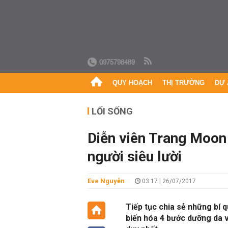
0975798489
QUY HOẠCH
THỊ TRƯỜNG
DỰ 
LỐI SỐNG
Diễn viên Trang Moon
người siêu lười
Eve Nguyễn
03:17 | 26/07/2017
Tiếp tục chia sẻ những bí 
biến hóa 4 bước dưỡng da 