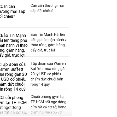
Cán cân thương mại
sắp đổi chiều?
Bảo Tín Mạnh Hải lên
tiếng phủ nhận hành vi
thao túng, găm hàng,
đẩy giá, trục lợi
Tập đoàn của Warren
Buffett mua ròng gần
20 tỷ USD cổ phiếu,
chấm dứt chuỗi bán
ròng 14 quý
Chuỗi phòng gym tại
TP HCM bất ngờ đóng
cửa tất cả cơ sở, hàng
trăm hội viên bơ vơ