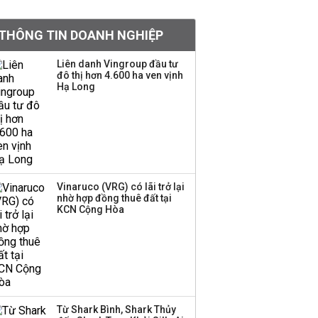
Chân dung ông chủ kín
THÔNG TIN DOANH NGHIỆP
tiếng đứng sau tiệm
vàng Mi Hồng: Từ phụ
Liên danh Vingroup đầu tư
xe, sửa đồ điện tử cũ
đô thị hơn 4.600 ha ven vịnh
đến gây dựng thương
Hạ Long
hiệu hơn 35 năm tuổi
SSI Research chỉ ra hai
yếu tố quyết định động
lực tăng trưởng nửa
cuối năm
Vinaruco (VRG) có lãi trở lại
nhờ hợp đồng thuê đất tại
PNJ công bố thông tin
KCN Cộng Hòa
bất thường liên quan
đến vấn đề nộp thuế
Ông Trump sắp có
quyền tùy ý áp thuế
Từ Shark Bình, Shark Thủy
100% lên những đối tác