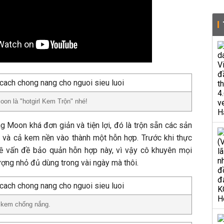
on là "hotgirl Kem Trộn" nhé!
g Moon khá đơn giản và tiện lợi, đó là trộn sẵn các sản
và cả kem nền vào thành một hỗn hợp. Trước khi thực
về vấn đề bảo quản hỗn hợp này, vì vậy cô khuyên mọi
ượng nhỏ đủ dùng trong vài ngày mà thôi.
ó kem chống nắng.