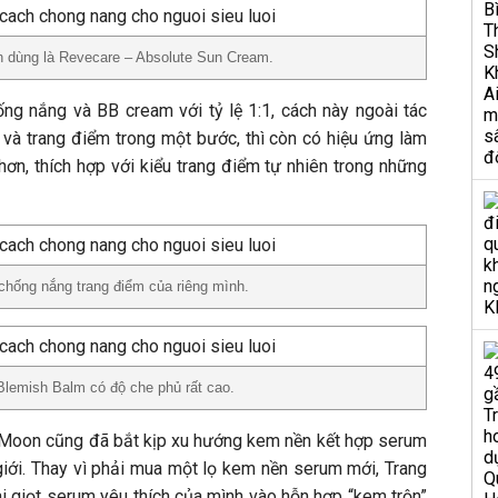
dùng là Revecare – Absolute Sun Cream.
g nắng và BB cream với tỷ lệ 1:1, cách này ngoài tác
và trang điểm trong một bước, thì còn có hiệu ứng làm
ơn, thích hợp với kiểu trang điểm tự nhiên trong những
hống nắng trang điểm của riêng mình.
lemish Balm có độ che phủ rất cao.
g Moon cũng đã bắt kịp xu hướng kem nền kết hợp serum
 giới. Thay vì phải mua một lọ kem nền serum mới, Trang
i giọt serum yêu thích của mình vào hỗn hợp “kem trộn”