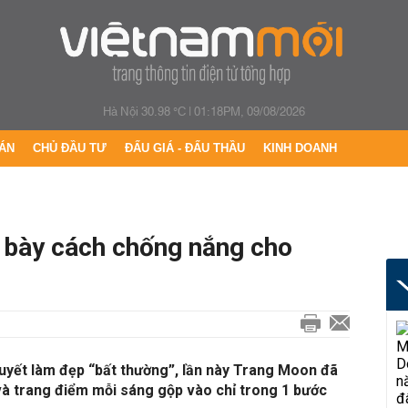
Hà Nội 30.98 °C
|
01:18PM, 09/08/2026
ÁN
CHỦ ĐẦU TƯ
ĐẤU GIÁ - ĐẤU THẦU
KINH DOANH
 bày cách chống nắng cho
quyết làm đẹp “bất thường”, lần này Trang Moon đã
và trang điểm mỗi sáng gộp vào chỉ trong 1 bước