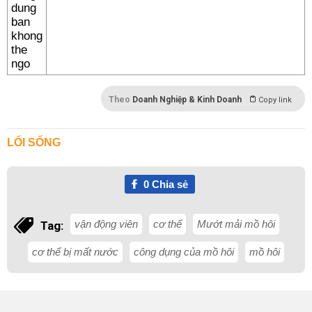
Theo
Doanh Nghiệp & Kinh Doanh
Copy link
LỐI SỐNG
0
Chia sẻ
vận động viên
cơ thể
Mướt mải mồ hôi
Tag:
cơ thể bị mất nước
công dụng của mồ hôi
mồ hôi