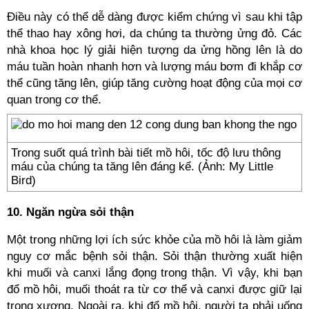
Điều này có thể dễ dàng được kiểm chứng vì sau khi tập
thể thao hay xông hơi, da chúng ta thường ửng đỏ. Các
nhà khoa học lý giải hiện tượng da ửng hồng lên là do
máu tuần hoàn nhanh hơn và lượng máu bơm đi khắp cơ
thể cũng tăng lên, giúp tăng cường hoạt động của mọi cơ
quan trong cơ thể.
Trong suốt quá trình bài tiết mồ hôi, tốc độ lưu thông
máu của chúng ta tăng lên đáng kể. (Ảnh: My Little
Bird)
10. Ngăn ngừa sỏi thận
Một trong những lợi ích sức khỏe của mồ hôi là làm giảm
nguy cơ mắc bệnh sỏi thận. Sỏi thận thường xuất hiện
khi muối và canxi lắng đọng trong thận. Vì vậy, khi bạn
đổ mồ hôi, muối thoát ra từ cơ thể và canxi được giữ lại
trong xương. Ngoài ra, khi đổ mồ hôi, người ta phải uống