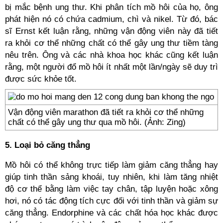
bị mắc bệnh ung thư. Khi phân tích mồ hôi của họ, ông
phát hiện nó có chứa cadmium, chì và nikel. Từ đó, bác
sĩ Ernst kết luận rằng, những vận động viên này đã tiết
ra khỏi cơ thể những chất có thể gây ung thư tiềm tàng
nêu trên. Ông và các nhà khoa học khác cũng kết luận
rằng, một người đổ mồ hôi ít nhất một lần/ngày sẽ duy trì
được sức khỏe tốt.
Vận động viên marathon đã tiết ra khỏi cơ thể những
chất có thể gây ung thư qua mồ hôi. (Ảnh: Zing)
5. Loại bỏ căng thẳng
Mồ hôi có thể không trực tiếp làm giảm căng thẳng hay
giúp tinh thần sảng khoái, tuy nhiên, khi làm tăng nhiệt
độ cơ thể bằng làm việc tay chân, tập luyện hoặc xông
hơi, nó có tác động tích cực đối với tinh thần và giảm sự
căng thẳng. Endorphine và các chất hóa học khác được