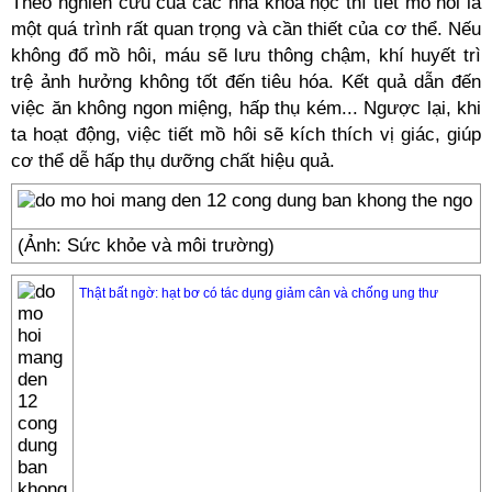
Theo nghiên cứu của các nhà khoa học thì tiết mồ hôi là
một quá trình rất quan trọng và cần thiết của cơ thể. Nếu
không đổ mồ hôi, máu sẽ lưu thông chậm, khí huyết trì
trệ ảnh hưởng không tốt đến tiêu hóa. Kết quả dẫn đến
việc ăn không ngon miệng, hấp thụ kém... Ngược lại, khi
ta hoạt động, việc tiết mồ hôi sẽ kích thích vị giác, giúp
cơ thể dễ hấp thụ dưỡng chất hiệu quả.
(Ảnh: Sức khỏe và môi trường)
Thật bất ngờ: hạt bơ có tác dụng giảm cân và chống ung thư