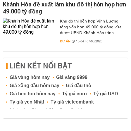
Khánh Hòa đề xuất làm khu đô thị hỗn hợp hơn
49.000 tỷ đồng
Khu đô thị hỗn hợp Vĩnh Lương,
tổng vốn hơn 49.000 tỷ đồng vừa
được UBND Khánh Hòa trình...
DỰ ÁN
15:04 | 07/08/2026
LIÊN KẾT NỔI BẬT
Giá vàng hôm nay
Giá vàng 9999
Giá xăng dầu hôm nay
Giá dầu thô
Giá heo hơi hôm nay
Tỷ giá euro
Tỷ giá USD
Tỷ giá yen Nhật
Tỷ giá vietcombank
Lịch cúp điện
Lãi suất ngân hàng
Lãi suất tiết kiệm
Lãi suất tiền gửi
Lãi suất ngân hàng Agribank