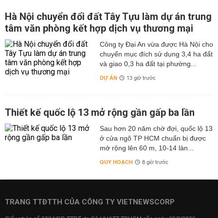
Hà Nội chuyển đổi đất Tây Tựu làm dự án trung
tâm văn phòng kết hợp dịch vụ thương mại
Công ty Đại An vừa được Hà Nội cho
chuyển mục đích sử dụng 3,4 ha đất
và giao 0,3 ha đất tại phường...
DỰ ÁN
13 giờ trước
Thiết kế quốc lộ 13 mở rộng gần gấp ba lần
Sau hơn 20 năm chờ đợi, quốc lộ 13
ở cửa ngõ TP HCM chuẩn bị được
mở rộng lên 60 m, 10-14 làn...
QUY HOẠCH
8 giờ trước
TRANG TTĐTTH CỦA CÔNG TY VIETNEWSCORP