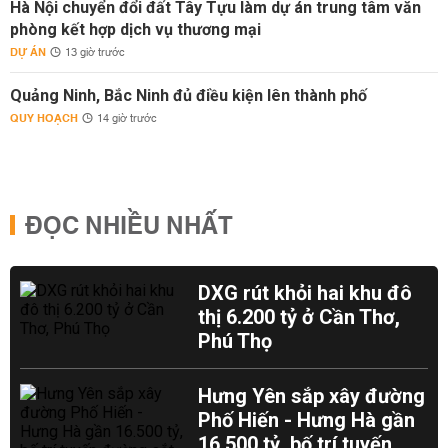
Hà Nội chuyển đổi đất Tây Tựu làm dự án trung tâm văn
phòng kết hợp dịch vụ thương mại
DỰ ÁN
13 giờ trước
Quảng Ninh, Bắc Ninh đủ điều kiện lên thành phố
QUY HOẠCH
14 giờ trước
ĐỌC NHIỀU NHẤT
DXG rút khỏi hai khu đô
thị 6.200 tỷ ở Cần Thơ,
Phú Thọ
Hưng Yên sắp xây đường
Phố Hiến - Hưng Hà gần
16.500 tỷ, bố trí tuyến