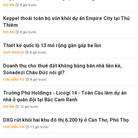
DỰ ÁN
8 giờ trước
Keppel thoái toàn bộ vốn khỏi dự án Empire City tại Thủ
Thiêm
DỰ ÁN
8 giờ trước
Thiết kế quốc lộ 13 mở rộng gần gấp ba lần
QUY HOẠCH
8 giờ trước
Doanh thu cho thuê đất không bằng bán nhà liền kề,
Sonadezi Châu Đức nói gì?
CHỦ ĐẦU TƯ
8 giờ trước
Trường Phú Holdings - Licogi 14 - Toàn Cầu làm dự án
nhà ở quân đội tại Bắc Cam Ranh
DỰ ÁN
12 giờ trước
DXG rút khỏi hai khu đô thị 6.200 tỷ ở Cần Thơ, Phú Thọ
CHỦ ĐẦU TƯ
13 giờ trước