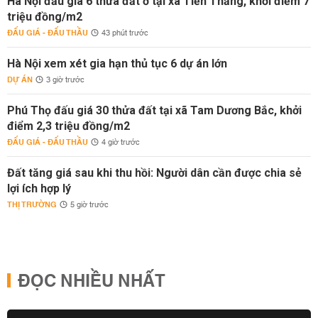
Hà Nội đấu giá 6 thửa đất ở tại xã Tiến Thắng, khởi điểm 7
triệu đồng/m2
ĐẤU GIÁ - ĐẤU THẦU
43 phút trước
Hà Nội xem xét gia hạn thủ tục 6 dự án lớn
DỰ ÁN
3 giờ trước
Phú Thọ đấu giá 30 thửa đất tại xã Tam Dương Bắc, khởi
điểm 2,3 triệu đồng/m2
ĐẤU GIÁ - ĐẤU THẦU
4 giờ trước
Đất tăng giá sau khi thu hồi: Người dân cần được chia sẻ
lợi ích hợp lý
THỊ TRƯỜNG
5 giờ trước
ĐỌC NHIỀU NHẤT