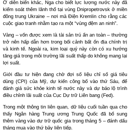
Ở diễn biến khác, Nga cho biết lực lượng nước này đã
kiểm soát thêm lãnh thổ tại vùng Dnipropetrovsk ở miền
đông trung Ukraine – nơi mà Điện Kremlin cho rằng các
cuộc giao tranh nhằm tạo ra một “vùng đệm an ninh”.
Vàng – vốn được xem là tài sản trú ẩn an toàn – thường
trở nên hấp dẫn hơn trong bối cảnh bất ổn địa chính trị
và kinh tế. Ngoài ra, kim loại quý này còn có xu hướng
tăng giá trong môi trường lãi suất thấp do không mang lại
lợi suất.
Giới đầu tư hiện đang chờ đợi số liệu chỉ số giá tiêu
dùng (CPI) của Mỹ, dự kiến công bố vào thứ Sáu, để
đánh giá sức khỏe kinh tế nước này và dự báo lộ trình
điều chỉnh lãi suất của Cục Dự trữ Liên bang (Fed).
Trong một thông tin liên quan, dữ liệu cuối tuần qua cho
thấy Ngân hàng Trung ương Trung Quốc đã bổ sung
thêm vàng vào dự trữ quốc gia trong tháng 5 – đánh dấu
tháng mua vào thứ bảy liên tiếp.