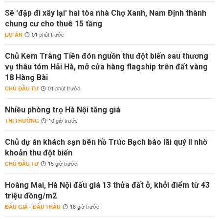
Sẽ 'đập đi xây lại' hai tòa nhà Chợ Xanh, Nam Định thành
chung cư cho thuê 15 tầng
DỰ ÁN
01 phút trước
Chủ Kem Tràng Tiền đón nguồn thu đột biến sau thương
vụ thâu tóm Hải Hà, mở cửa hàng flagship trên đất vàng
18 Hàng Bài
CHỦ ĐẦU TƯ
01 phút trước
Nhiều phòng trọ Hà Nội tăng giá
THỊ TRƯỜNG
10 giờ trước
Chủ dự án khách sạn bên hồ Trúc Bạch báo lãi quý II nhờ
khoản thu đột biến
CHỦ ĐẦU TƯ
15 giờ trước
Hoàng Mai, Hà Nội đấu giá 13 thửa đất ở, khởi điểm từ 43
triệu đồng/m2
ĐẤU GIÁ - ĐẤU THẦU
16 giờ trước