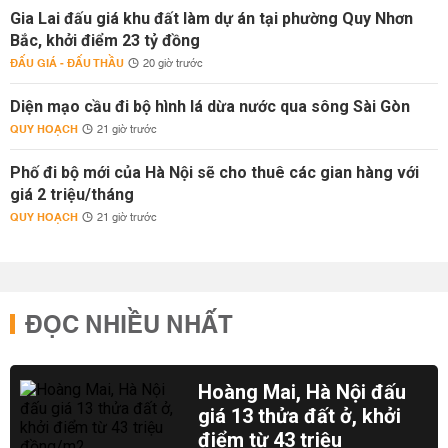
Gia Lai đấu giá khu đất làm dự án tại phường Quy Nhơn
Bắc, khởi điểm 23 tỷ đồng
ĐẤU GIÁ - ĐẤU THẦU
20 giờ trước
Diện mạo cầu đi bộ hình lá dừa nước qua sông Sài Gòn
QUY HOẠCH
21 giờ trước
Phố đi bộ mới của Hà Nội sẽ cho thuê các gian hàng với
giá 2 triệu/tháng
QUY HOẠCH
21 giờ trước
ĐỌC NHIỀU NHẤT
Hoàng Mai, Hà Nội đấu
giá 13 thửa đất ở, khởi
điểm từ 43 triệu