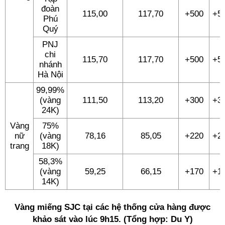
đoàn
115,00
117,70
+500
+5
Phú
Quý
PNJ
chi
115,70
117,70
+500
+5
nhánh
Hà Nội
99,99%
(vàng
111,50
113,20
+300
+3
24K)
Vàng
75%
nữ
(vàng
78,16
85,05
+220
+2
trang
18K)
58,3%
(vàng
59,25
66,15
+170
+1
14K)
Vàng miếng SJC tại các hệ thống cửa hàng được
khảo sát vào lúc 9h15. (Tổng hợp: Du Y)