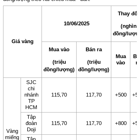
Thay đổi
10/06/2025
(nghìn
đồng/lượn
Giá vàng
Mua vào
Bán ra
Mua
Bá
(triệu
(triệu
vào
r
đồng/lượng)
đồng/lượng)
SJC
chi
nhánh
115,70
117,70
+500
+5
TP
HCM
Tập
đoàn
115,70
117,70
+800
+5
Doji
Vàng
miếng
Tập