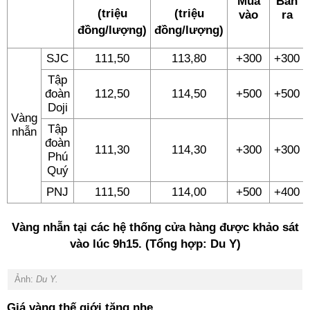
Mua
Bán
(triệu
(triệu
vào
ra
đồng/lượng)
đồng/lượng)
SJC
111,50
113,80
+300
+300
Tập
đoàn
112,50
114,50
+500
+500
Doji
Vàng
Tập
nhẫn
đoàn
111,30
114,30
+300
+300
Phú
Quý
PNJ
111,50
114,00
+500
+400
Vàng nhẫn tại các hệ thống cửa hàng được khảo sát
vào lúc 9h15. (Tổng hợp: Du Y)
Ảnh:
Du Y.
Giá vàng thế giới tăng nhẹ