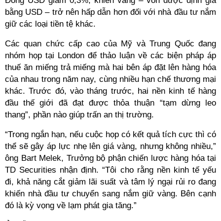
Đồng USD giảm 0,3%, khiến vàng – vốn được định giá
bằng USD – trở nên hấp dẫn hơn đối với nhà đầu tư nắm
giữ các loại tiền tệ khác.
Các quan chức cấp cao của Mỹ và Trung Quốc đang
nhóm họp tại London để thảo luận về các biện pháp áp
thuế ăn miếng trả miếng mà hai bên áp đặt lên hàng hóa
của nhau trong năm nay, cùng nhiều hạn chế thương mại
khác. Trước đó, vào tháng trước, hai nền kinh tế hàng
đầu thế giới đã đạt được thỏa thuận “tạm dừng leo
thang”, phần nào giúp trấn an thị trường.
“Trong ngắn hạn, nếu cuộc họp có kết quả tích cực thì có
thể sẽ gây áp lực nhẹ lên giá vàng, nhưng không nhiều,”
ông Bart Melek, Trưởng bộ phận chiến lược hàng hóa tại
TD Securities nhận định. “Tôi cho rằng nền kinh tế yếu
đi, khả năng cắt giảm lãi suất và tâm lý ngại rủi ro đang
khiến nhà đầu tư chuyển sang nắm giữ vàng. Bên cạnh
đó là kỳ vọng về lạm phát gia tăng.”