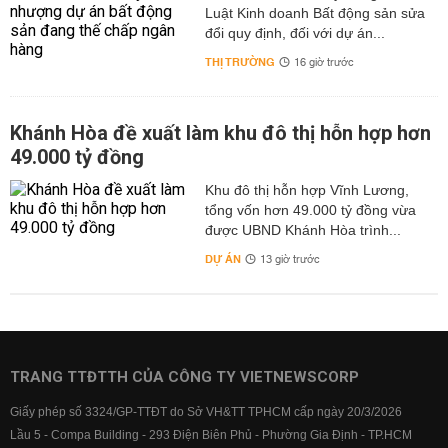
Luật Kinh doanh Bất động sản sửa
đổi quy định, đối với dự án...
THỊ TRƯỜNG
16 giờ trước
Khánh Hòa đề xuất làm khu đô thị hỗn hợp hơn
49.000 tỷ đồng
Khu đô thị hỗn hợp Vĩnh Lương,
tổng vốn hơn 49.000 tỷ đồng vừa
được UBND Khánh Hòa trình...
DỰ ÁN
13 giờ trước
TRANG TTĐTTH CỦA CÔNG TY VIETNEWSCORP
Giấy phép số 3324/GP-TTĐT do Sở VH&TT TPHCM cấp ngày 20/3/2026
Lầu 5 - Compa Building - 293 Điện Biên Phủ - Phường Gia Định - TP.HCM