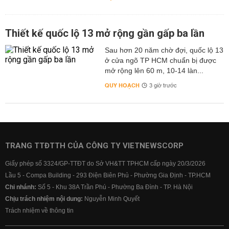
Thiết kế quốc lộ 13 mở rộng gần gấp ba lần
Sau hơn 20 năm chờ đợi, quốc lộ 13
ở cửa ngõ TP HCM chuẩn bị được
mở rộng lên 60 m, 10-14 làn...
QUY HOẠCH
3 giờ trước
TRANG TTĐTTH CỦA CÔNG TY VIETNEWSCORP
Giấy phép số 3324/GP-TTĐT do Sở VH&TT TPHCM cấp ngày 20/3/2026
Lầu 5 - Compa Building - 293 Điện Biên Phủ - Phường Gia Định - TP.HCM
Chi nhánh:
Số 5 - Khu 38A Trần Phú - Phường Ba Đình - TP. Hà Nội
Chịu trách nhiệm nội dung:
Nguyễn Minh Quyết
Trách nhiệm về thông tin