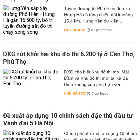
Tuyến đường từ Phố Hiến đến xã
Hưng Hà có tổng chiều dài khoảng
15,4 km. Hưng Yên dự kiến...
QUY HOẠCH
01 phút trước
DXG rút khỏi hai khu đô thị 6.200 tỷ ở Cần Thơ,
Phú Thọ
DXG cho biết Khu đô thị mới Mái
Dầm và Khu đô thị mới tại xã Bá
Hiến không còn phù hợp với...
CHỦ ĐẦU TƯ
7 giờ trước
Đề xuất áp dụng 10 chính sách đặc thù đầu tư
Vành đai 5 Hà Nội
Chính phủ đề xuất áp dụng 10 nhóm
cơ chế, chính sách đặc thù để triển