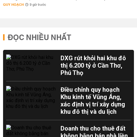
QUY HOẠCH
9 giờ trước
ĐỌC NHIỀU NHẤT
DXG rút khỏi hai khu đô
thị 6.200 tỷ ở Cần Thơ,
Phú Thọ
Điều chỉnh quy hoạch
Khu kinh tế Vũng Áng,
xác định vị trí xây dựng
khu đô thị và du lịch
Doanh thu cho thuê đất
không bằng bán nhà liền