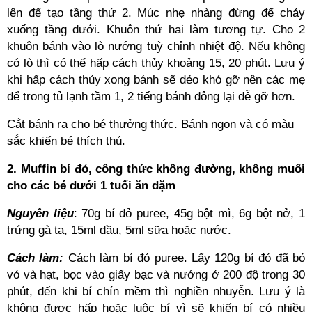
lên để tạo tầng thứ 2. Múc nhẹ nhàng đừng để chảy
xuống tầng dưới. Khuôn thứ hai làm tương tự. Cho 2
khuôn bánh vào lò nướng tuỳ chỉnh nhiệt độ. Nếu không
có lò thì có thể hấp cách thủy khoảng 15, 20 phút. Lưu ý
khi hấp cách thủy xong bánh sẽ dẻo khó gỡ nên các mẹ
để trong tủ lạnh tầm 1, 2 tiếng bánh đông lại dễ gỡ hơn.
Cắt bánh ra cho bé thưởng thức. Bánh ngon và có màu
sắc khiến bé thích thú.
2. Muffin bí đỏ, công thức không đường, không muối
cho các bé dưới 1 tuổi ăn dặm
Nguyên liệu
: 70g bí đỏ puree, 45g bột mì, 6g bột nở, 1
trứng gà ta, 15ml dầu, 5ml sữa hoặc nước.
Cách làm:
Cách làm bí đỏ puree. Lấy 120g bí đỏ đã bỏ
vỏ và hạt, bọc vào giấy bạc và nướng ở 200 độ trong 30
phút, đến khi bí chín mềm thì nghiền nhuyễn. Lưu ý là
không được hấp hoặc luộc bí vì sẽ khiến bí có nhiều