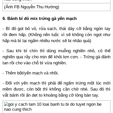
(Ảnh FB Nguyễn Thu Hường)
6. Bánh bí đỏ mix trứng gà yến mạch
- Bí đỏ gọt bỏ vỏ, rửa sạch, thái dày cỡ bằng ngón tay
rồi đem hấp. (Không nên luộc vì sẽ không còn ngọt như
hấp mà bí lại ngấm nhiều nước sẽ bị nhão quá)
- Sau khi bí chín thì dùng muỗng nghiền nhỏ, có thể
nghiền qua rây cho mịn để khỏi lợn cợn. - Trứng gà đánh
tan rồi cho vào chỗ bí vừa nghiền.
- Thêm bột/yến mạch và nhồi.
- Đối với yến mạch thì phải để ngấm trứng một lúc mới
mềm được, còn bột thì không cần chờ nhé. Sau đó thì
vắt bánh rồi ấn dẹt to khoảng bằng cỡ lòng bàn tay.