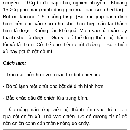
nhuyễn - 100g bí đỏ hấp chín, nghiền nhuyễn - Khoảng
15-20g phô mai (mình dùng phô mai bào sợi cheddar) -
Bột mì khoảng 1.5 muỗng tbsp. (Bột mì giúp bánh định
hình nên cho vào sao cho khối hỗn hợp nắn lại thành
hình là được. Không cần khô quá. Miễn sao nắn vào tay
thành khối là được. - Gia vị: có thể dùng thêm bột hành
tỏi và lá thơm. Có thể cho thêm chút đường. - Bột chiên
xù hay gọi là bột cà mì
Cách làm:
- Trộn các hỗn hợp với nhau trừ bột chiên xù.
- Bỏ tủ lạnh một chút cho bột dễ định hình hơn.
- Bắc chảo dầu để chiên lửa trung bình.
- Dầu nóng, nắn từng viên bột thành hình khối tròn. Lăn
qua bột chiên xù. Thả vào chiên. Do có đường từ bí đỏ
nên chiên canh cẩn thận không dễ cháy.