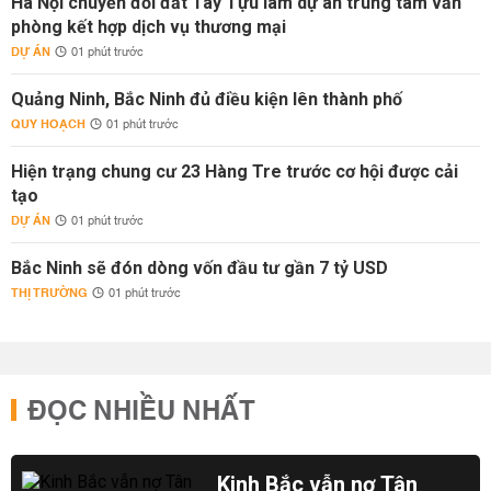
Hà Nội chuyển đổi đất Tây Tựu làm dự án trung tâm văn
phòng kết hợp dịch vụ thương mại
DỰ ÁN
01 phút trước
Quảng Ninh, Bắc Ninh đủ điều kiện lên thành phố
QUY HOẠCH
01 phút trước
Hiện trạng chung cư 23 Hàng Tre trước cơ hội được cải
tạo
DỰ ÁN
01 phút trước
Bắc Ninh sẽ đón dòng vốn đầu tư gần 7 tỷ USD
THỊ TRƯỜNG
01 phút trước
ĐỌC NHIỀU NHẤT
Kinh Bắc vẫn nợ Tân