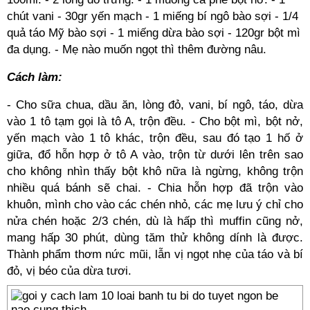
chút vani - 30gr yến mạch - 1 miếng bí ngô bào sợi - 1/4
quả táo Mỹ bào sợi - 1 miếng dừa bào sợi - 120gr bột mì
đa dụng. - Mẹ nào muốn ngọt thì thêm đường nâu.
Cách làm:
- Cho sữa chua, dầu ăn, lòng đỏ, vani, bí ngô, táo, dừa
vào 1 tô tạm gọi là tô A, trộn đều. - Cho bột mì, bột nở,
yến mạch vào 1 tô khác, trộn đều, sau đó tạo 1 hố ở
giữa, đổ hỗn hợp ở tô A vào, trộn từ dưới lên trên sao
cho không nhìn thấy bột khô nữa là ngừng, không trộn
nhiều quá bánh sẽ chai. - Chia hỗn hợp đã trộn vào
khuôn, mình cho vào các chén nhỏ, các mẹ lưu ý chỉ cho
nửa chén hoặc 2/3 chén, dù là hấp thì muffin cũng nở,
mang hấp 30 phút, dùng tăm thử không dính là được.
Thành phẩm thơm nức mũi, lẫn vị ngọt nhẹ của táo và bí
đỏ, vị béo của dừa tươi.