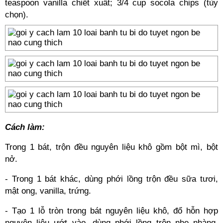
teaspoon vanilla chiết xuất; 3/4 cup socola chips (tùy
chọn).
Cách làm:
Trong 1 bát, trộn đều nguyên liệu khô gồm bột mì, bột
nở.
- Trong 1 bát khác, dùng phới lồng trộn đều sữa tươi,
mật ong, vanilla, trứng.
- Tạo 1 lỗ tròn trong bát nguyên liệu khô, đổ hỗn hợp
nguyên liệu ướt vào, dùng phới lồng trộn nhẹ nhàng,