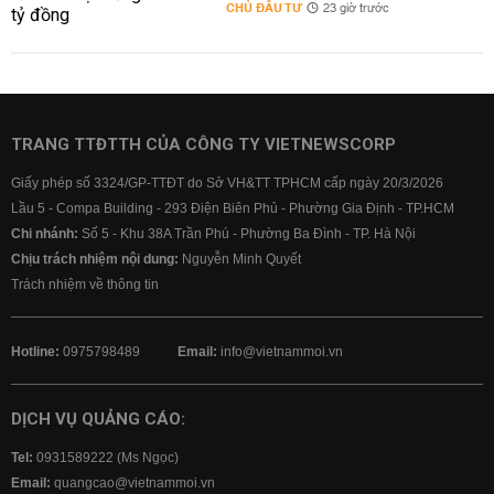
CHỦ ĐẦU TƯ
23 giờ trước
TRANG TTĐTTH CỦA CÔNG TY VIETNEWSCORP
Giấy phép số 3324/GP-TTĐT do Sở VH&TT TPHCM cấp ngày 20/3/2026
Lầu 5 - Compa Building - 293 Điện Biên Phủ - Phường Gia Định - TP.HCM
Chi nhánh:
Số 5 - Khu 38A Trần Phú - Phường Ba Đình - TP. Hà Nội
Chịu trách nhiệm nội dung:
Nguyễn Minh Quyết
Trách nhiệm về thông tin
Hotline:
0975798489
Email:
info@vietnammoi.vn
DỊCH VỤ QUẢNG CÁO:
Tel:
0931589222 (Ms Ngọc)
Email:
quangcao@vietnammoi.vn