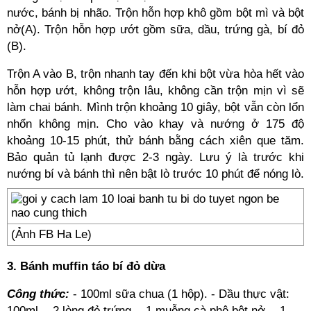
nước, bánh bị nhão. Trộn hỗn hợp khô gồm bột mì và bột
nở(A). Trộn hỗn hợp ướt gồm sữa, dầu, trứng gà, bí đỏ
(B).
Trộn A vào B, trộn nhanh tay đến khi bột vừa hòa hết vào
hỗn hợp ướt, không trộn lâu, không cần trộn mịn vì sẽ
làm chai bánh. Mình trộn khoảng 10 giây, bột vẫn còn lổn
nhổn không mịn. Cho vào khay và nướng ở 175 độ
khoảng 10-15 phút, thử bánh bằng cách xiên que tăm.
Bảo quản tủ lạnh được 2-3 ngày. Lưu ý là trước khi
nướng bí và bánh thì nên bật lò trước 10 phút để nóng lò.
(Ảnh FB Ha Le)
3. Bánh muffin táo bí đỏ dừa
Công thức:
- 100ml sữa chua (1 hộp). - Dầu thực vật:
100ml. - 2 lòng đỏ trứng. - 1 muỗng cà phê bột nở. - 1