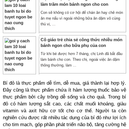
làm trăm món bánh ngon cho con
Con sẽ không có cơ hội để chán ăn hay chê món
ăn mẹ nấu vì ngoài những bữa ăn dặm vô cùng
thú vị, ...
Cô giáo trẻ chia sẻ công thức nhiều món
bánh ngon cho bữa phụ của con
Từ khi bé được hơn 7 tháng, chị Linh đã bắt đầu
làm bánh cho con. Theo chị, ngoài việc ăn dặm
thông thường, làm ...
Bí đỏ là thực phẩm dễ tìm, dễ mua, giá thành lại hợp lý.
Đây cũng là thực phẩm chứa ít hàm lượng thuốc bảo vệ
thực phẩm bởi cây trồng dễ sống và cho quả. Trong bí
đỏ có hàm lượng sắt cao, các chất muối khoáng, giàu
vitamin và axit hữu cơ tốt cho cơ thể. Người ta còn
nghiên cứu được rất nhiều tác dụng của bí đó như lợi ích
cho tim mạch, góp phần phát triển não bộ, tăng cường hệ