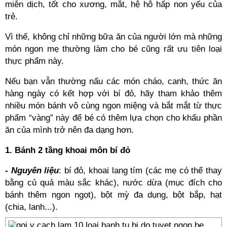
miễn dịch, tốt cho xương, mắt, hệ hô hấp non yếu của
trẻ.
Vì thế, không chỉ những bữa ăn của người lớn mà những
món ngon mẹ thường làm cho bé cũng rất ưu tiên loại
thực phẩm này.
Nếu bạn vẫn thường nấu các món cháo, canh, thức ăn
hàng ngày có kết hợp với bí đỏ, hãy tham khảo thêm
nhiều món bánh vô cùng ngon miệng và bắt mắt từ thực
phẩm “vàng” này để bé có thêm lựa chọn cho khẩu phần
ăn của mình trở nên đa dạng hơn.
1. Bánh 2 tầng khoai môn bí đỏ
- Nguyên liệu
: bí đỏ, khoai lang tím (các mẹ có thể thay
bằng củ quả màu sắc khác), nước dừa (mục đích cho
bánh thêm ngon ngọt), bột mỳ đa dụng, bột bắp, hạt
(chia, lanh...).