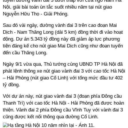
tuyến đường vành đai 3 dưới thấp với cửa ngõ Nam Hà
Nội, giải bài toán ùn tắc suốt nhiều năm tại nút giao
Nguyễn Hữu Thọ - Giải Phóng.
Sau đó vài ngày, đường vành đai 3 trên cao đoạn Mai
Dịch - Nam Thăng Long (dài 5 km) đồng thời đi vào hoạt
động. Dự án 5.343 tỷ đồng này đã giảm áp lực phương
tiện đáng kể cho nút giao Mai Dịch cũng như đoạn tuyến
đến cầu Thăng Long.
Ngày 9/1 vừa qua, Thủ tướng cùng UBND TP Hà Nội đã
phát lệnh thông xe nút giao vành đai 3 với cao tốc Hà Nội
– Hải Phòng (nút giao Cổ Linh) với tổng mức đầu tư 402
tỷ đồng.
Với dự án này, nút giao vành đai 3 (đoạn phía Đông cầu
Thanh Trì) với cao tốc Hà Nội - Hải Phòng đã được hoàn
thiện. Vành đai 2 phía Đông cầu Vĩnh Tuy với vành đai 3
cũng được kết nối thông qua đường Cổ Linh.