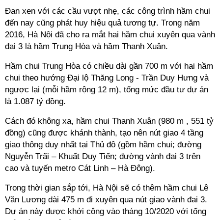
Đan xen với các cầu vượt nhẹ, các công trình hầm chui
đến nay cũng phát huy hiệu quả tương tự. Trong năm
2016, Hà Nội đã cho ra mắt hai hầm chui xuyên qua vành
đai 3 là hầm Trung Hòa và hầm Thanh Xuân.
Hầm chui Trung Hòa có chiều dài gần 700 m với hai hầm
chui theo hướng Đại lộ Thăng Long - Trần Duy Hưng và
ngược lại (mỗi hầm rộng 12 m), tổng mức đầu tư dự án
là 1.087 tỷ đồng.
Cách đó không xa, hầm chui Thanh Xuân (980 m , 551 tỷ
đồng) cũng được khánh thành, tạo nên nút giao 4 tầng
giao thông duy nhất tại Thủ đô (gồm hầm chui; đường
Nguyễn Trãi – Khuất Duy Tiến; đường vành đai 3 trên
cao và tuyến metro Cát Linh – Hà Đông).
Trong thời gian sắp tới, Hà Nội sẽ có thêm hầm chui Lê
Văn Lương dài 475 m đi xuyên qua nút giao vành đai 3.
Dự án này được khởi công vào tháng 10/2020 với tổng