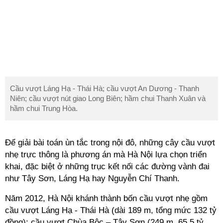
Cầu vượt Láng Hạ - Thái Hà; cầu vượt An Dương - Thanh
Niên; cầu vượt nút giao Long Biên; hầm chui Thanh Xuân và
hầm chui Trung Hòa.
Để giải bài toán ùn tắc trong nội đô, những cây cầu vượt
nhẹ trực thông là phương án mà Hà Nội lựa chọn triển
khai, đặc biệt ở những trục kết nối các đường vành đai
như Tây Sơn, Láng Hạ hay Nguyễn Chí Thanh.
Năm 2012, Hà Nội khánh thành bốn cầu vượt nhẹ gồm
cầu vượt Láng Hạ - Thái Hà (dài 189 m, tổng mức 132 tỷ
đồng); cầu vượt Chùa Bộc – Tây Sơn (249 m, 65,5 tỷ