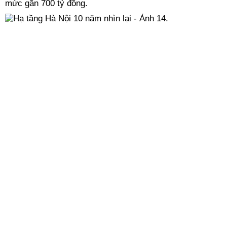
mức gần 700 tỷ đồng.