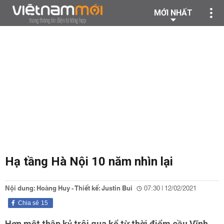
MỚI NHẤT
Hạ tầng Hà Nội 10 năm nhìn lại
Nội dung: Hoàng Huy - Thiết kế: Justin Bui
07:30 | 12/02/2021
Chia sẻ
15
Hơn một thập kỷ trôi qua kể từ thời điểm cầu Vĩnh