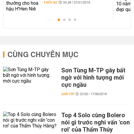
THỜI SỰ
04:28 | 07/01/2019
CÙNG CHUYÊN MỤC
Sơn Tùng M-TP gây bất
ngờ với hình tượng mới
cực ngầu
GIẢI TRÍ
23:00 | 17/06/2019
Top 4 Solo cùng Bolero
nói gì trước nghi vấn 'con
rơi' của Thẩm Thúy