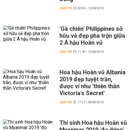
GIẢI TRÍ
08:00 | 12/06/2019
'Gà chiến' Philippines sở
hữu vẻ đẹp pha trộn giữa
2 Á hậu Hoàn vũ
GIẢI TRÍ
11:30 | 10/06/2019
Hoa hậu Hoàn vũ Albania
2019 đẹp tuyệt trần,
được ví như 'thiên thần
Victoria's Secret'
GIẢI TRÍ
17:27 | 08/06/2019
Thí sinh Hoa hậu Hoàn vũ
Myanmar 2019 'đọ dáng'