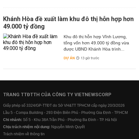
Khánh Hòa đề xuất làm khu đô thị hỗn hợp hơn
49.000 tỷ đồng
Khu đô thị hỗn hợp Vĩnh Lương,
tổng vốn hơn 49.000 tỷ đồng vừa
được UBND Khánh Hòa trình...
DỰ ÁN
13 giờ trước
TRANG TTĐTTH CỦA CÔNG TY VIETNEWSCORP
Giấy phép số 3324/GP-TTĐT do Sở VH&TT TPHCM cấp ngày 20/3/2026
Lầu 5 - Compa Building - 293 Điện Biên Phủ - Phường Gia Định - TP.HCM
Chi nhánh:
Số 5 - Khu 38A Trần Phú - Phường Ba Đình - TP. Hà Nội
Chịu trách nhiệm nội dung:
Nguyễn Minh Quyết
Trách nhiệm về thông tin