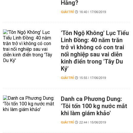
Hằng?
GIẢI TRÍ
16:40 | 17/06/2019
'Tôn Ngộ Không' Lục Tiểu
Linh Đồng: 40 năm trăn
trở vì không có con trai
nối nghiệp sau vai diễn
kinh điển trong 'Tây Du
Ký'
GIẢI TRÍ
15:55 | 17/06/2019
Danh ca Phương Dung:
'Tôi tốn 100 kg nước mắt
khi làm giám khảo'
GIẢI TRÍ
22:44 | 15/06/2019