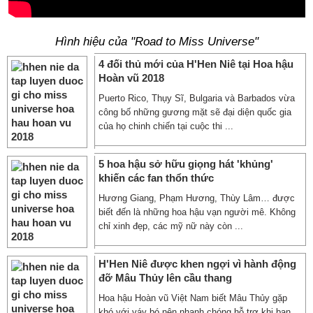
Hình hiệu của "Road to Miss Universe"
4 đối thủ mới của H'Hen Niê tại Hoa hậu
Hoàn vũ 2018
Puerto Rico, Thụy Sĩ, Bulgaria và Barbados vừa
công bố những gương mặt sẽ đại diện quốc gia
của họ chinh chiến tại cuộc thi ...
5 hoa hậu sở hữu giọng hát 'khủng'
khiến các fan thổn thức
Hương Giang, Phạm Hương, Thùy Lâm… được
biết đến là những hoa hậu vạn người mê. Không
chỉ xinh đẹp, các mỹ nữ này còn ...
H'Hen Niê được khen ngợi vì hành động
đỡ Mâu Thủy lên cầu thang
Hoa hậu Hoàn vũ Việt Nam biết Mâu Thủy gặp
khó với váy bó nên nhanh chóng hỗ trợ khi bạn