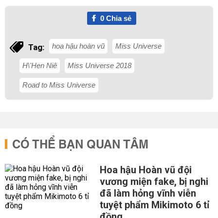
0
Chia sẻ
hoa hậu hoàn vũ
Miss Universe
Tag:
H\'Hen Niê
Miss Universe 2018
Road to Miss Universe
CÓ THỂ BẠN QUAN TÂM
Hoa hậu Hoàn vũ đội
vương miện fake, bị nghi
đã làm hỏng vĩnh viễn
tuyệt phẩm Mikimoto 6 tỉ
đồng