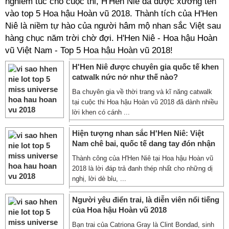
nghiêm túc cho cuộc thi, H'Hen Niê đã được xướng tên
vào top 5 Hoa hậu Hoàn vũ 2018. Thành tích của H'Hen
Niê là niềm tự hào của người hâm mộ nhan sắc Việt sau
hàng chục năm trời chờ đợi. H'Hen Niê - Hoa hậu Hoàn
vũ Việt Nam - Top 5 Hoa hậu Hoàn vũ 2018!
H'Hen Niê được chuyên gia quốc tế khen
catwalk nức nở như thế nào?
Ba chuyên gia về thời trang và kĩ năng catwalk
tại cuộc thi Hoa hậu Hoàn vũ 2018 đã dành nhiều
lời khen có cánh ...
Hiện tượng nhan sắc H'Hen Niê: Việt
Nam chê bai, quốc tế dang tay đón nhận
Thành công của H'Hen Niê tại Hoa hậu Hoàn vũ
2018 là lời đáp trả đanh thép nhất cho những dị
nghị, lời dè bỉu, ...
Người yêu điển trai, là diễn viên nổi tiếng
của Hoa hậu Hoàn vũ 2018
Bạn trai của Catriona Gray là Clint Bondad, sinh