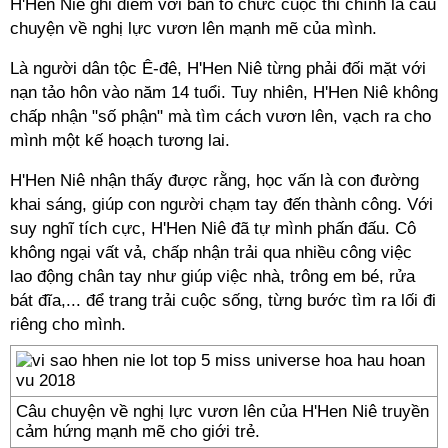
H'Hen Niê ghi điểm với ban tổ chức cuộc thi chính là câu
chuyện về nghị lực vươn lên mạnh mẽ của mình.
Là người dân tộc Ê-đê, H'Hen Niê từng phải đối mặt với
nạn tảo hôn vào năm 14 tuổi. Tuy nhiên, H'Hen Niê không
chấp nhận "số phận" mà tìm cách vươn lên, vạch ra cho
mình một kế hoạch tương lai.
H'Hen Niê nhận thấy được rằng, học vấn là con đường
khai sáng, giúp con người chạm tay đến thành công. Với
suy nghĩ tích cực, H'Hen Niê đã tự mình phấn đấu. Cô
không ngại vất vả, chấp nhận trải qua nhiều công việc
lao động chân tay như giúp việc nhà, trông em bé, rửa
bát đĩa,... để trang trải cuộc sống, từng bước tìm ra lối đi
riêng cho mình.
Câu chuyện về nghị lực vươn lên của H'Hen Niê truyền
cảm hứng mạnh mẽ cho giới trẻ.