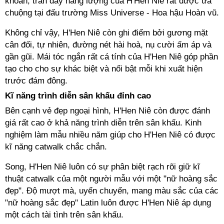
khoắn, tràn đầy năng lượng của H'Hen Niê rất được ưa
chuộng tại đấu trường Miss Universe - Hoa hậu Hoàn vũ.
Không chỉ vậy, H'Hen Niê còn ghi điểm bởi gương mặt
cân đối, tự nhiên, đường nét hài hoà, nụ cười ấm áp và
gần gũi. Mái tóc ngắn rất cá tính của H'Hen Niê góp phần
tạo cho cho sự khác biệt và nổi bật mỗi khi xuất hiện
trước đám đông.
Kĩ năng trình diễn sân khấu đỉnh cao
Bên cạnh vẻ đẹp ngoại hình, H'Hen Niê còn được đánh
giá rất cao ở khả năng trình diễn trên sân khấu. Kinh
nghiệm làm mẫu nhiều năm giúp cho H'Hen Niê có được
kĩ năng catwalk chắc chắn.
Song, H'Hen Niê luôn có sự phân biệt rạch rõi giữ kĩ
thuật catwalk của một người mẫu với một "nữ hoàng sắc
đẹp". Độ mượt mà, uyển chuyển, mang màu sắc của các
"nữ hoàng sắc đẹp" Latin luôn được H'Hen Niê áp dụng
một cách tài tình trên sân khấu.