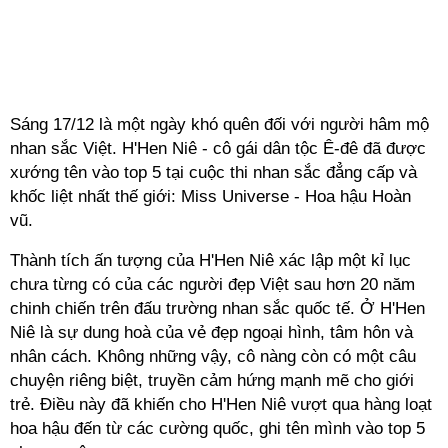
Sáng 17/12 là một ngày khó quên đối với người hâm mộ
nhan sắc Việt. H'Hen Niê - cô gái dân tộc Ê-đê đã được
xướng tên vào top 5 tại cuộc thi nhan sắc đẳng cấp và
khốc liệt nhất thế giới: Miss Universe - Hoa hậu Hoàn
vũ.
Thành tích ấn tượng của H'Hen Niê xác lập một kỉ lục
chưa từng có của các người đẹp Việt sau hơn 20 năm
chinh chiến trên đấu trường nhan sắc quốc tế. Ở H'Hen
Niê là sự dung hoà của vẻ đẹp ngoại hình, tâm hôn và
nhân cách. Không những vậy, cô nàng còn có một câu
chuyện riêng biệt, truyền cảm hứng mạnh mẽ cho giới
trẻ. Điều này đã khiến cho H'Hen Niê vượt qua hàng loạt
hoa hậu đến từ các cường quốc, ghi tên mình vào top 5