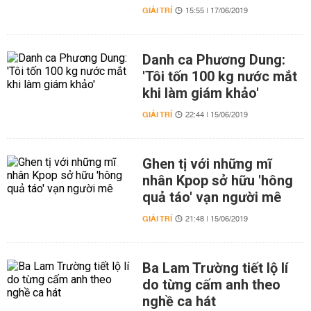
GIẢI TRÍ
15:55 | 17/06/2019
Danh ca Phương Dung:
'Tôi tốn 100 kg nước mắt
khi làm giám khảo'
GIẢI TRÍ
22:44 | 15/06/2019
Ghen tị với những mĩ
nhân Kpop sở hữu 'hông
quả táo' vạn người mê
GIẢI TRÍ
21:48 | 15/06/2019
Ba Lam Trường tiết lộ lí
do từng cấm anh theo
nghề ca hát