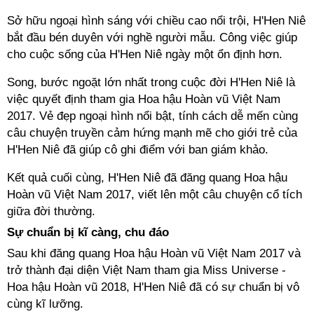
Sở hữu ngoại hình sáng với chiều cao nổi trội, H'Hen Niê
bắt đầu bén duyên với nghề người mẫu. Công việc giúp
cho cuộc sống của H'Hen Niê ngày một ổn định hơn.
Song, bước ngoặt lớn nhất trong cuộc đời H'Hen Niê là
việc quyết định tham gia Hoa hậu Hoàn vũ Việt Nam
2017. Vẻ đẹp ngoại hình nổi bật, tính cách dễ mến cùng
câu chuyện truyền cảm hứng mạnh mẽ cho giới trẻ của
H'Hen Niê đã giúp cô ghi điểm với ban giám khảo.
Kết quả cuối cùng, H'Hen Niê đã đăng quang Hoa hậu
Hoàn vũ Việt Nam 2017, viết lên một câu chuyện cổ tích
giữa đời thường.
Sự chuẩn bị kĩ càng, chu đáo
Sau khi đăng quang Hoa hậu Hoàn vũ Việt Nam 2017 và
trở thành đại diện Việt Nam tham gia Miss Universe -
Hoa hậu Hoàn vũ 2018, H'Hen Niê đã có sự chuẩn bị vô
cùng kĩ lưỡng.