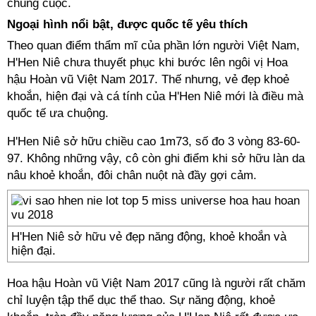
chung cuộc.
Ngoại hình nổi bật, được quốc tế yêu thích
Theo quan điểm thẩm mĩ của phần lớn người Việt Nam,
H'Hen Niê chưa thuyết phục khi bước lên ngôi vị Hoa
hậu Hoàn vũ Việt Nam 2017. Thế nhưng, vẻ đẹp khoẻ
khoắn, hiện đại và cá tính của H'Hen Niê mới là điều mà
quốc tế ưa chuộng.
H'Hen Niê sở hữu chiều cao 1m73, số đo 3 vòng 83-60-
97. Không những vậy, cô còn ghi điểm khi sở hữu làn da
nâu khoẻ khoắn, đôi chân nuột nà đầy gợi cảm.
H'Hen Niê sở hữu vẻ đẹp năng động, khoẻ khoắn và
hiện đại.
Hoa hậu Hoàn vũ Việt Nam 2017 cũng là người rất chăm
chỉ luyện tập thể dục thể thao. Sự năng động, khoẻ