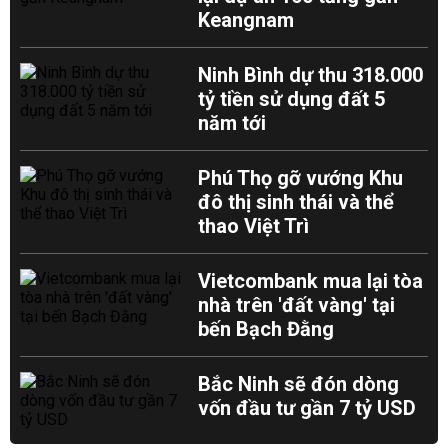
Keangnam
Ninh Bình dự thu 318.000
tỷ tiền sử dụng đất 5
năm tới
Phú Thọ gỡ vướng Khu
đô thị sinh thái và thể
thao Việt Trì
Vietcombank mua lại tòa
nhà trên 'đất vàng' tại
bến Bạch Đằng
Bắc Ninh sẽ đón dòng
vốn đầu tư gần 7 tỷ USD