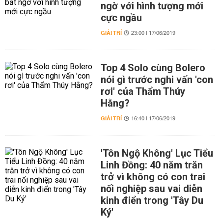
ngờ với hình tượng mới
cực ngầu
GIẢI TRÍ
23:00 | 17/06/2019
Top 4 Solo cùng Bolero
nói gì trước nghi vấn 'con
rơi' của Thẩm Thúy
Hằng?
GIẢI TRÍ
16:40 | 17/06/2019
'Tôn Ngộ Không' Lục Tiểu
Linh Đồng: 40 năm trăn
trở vì không có con trai
nối nghiệp sau vai diễn
kinh điển trong 'Tây Du
Ký'