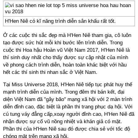
H'Hen Niê có kĩ năng trình diễn sân khấu rất tốt.
Ở các cuộc thi sắc đẹp mà H'Hen Niê tham gia, cô luôn
tạo được sức hút mỗi khi bước lên trình diễn. Trong
cuộc thi Hoa hậu Hoàn vũ Việt Nam 2017, H'Hen Niê là
thí sinh duy nhất cho thấy được sự cập nhật của mình
về phong cách trình diễn, hoàn toàn khác biệt với hầu
hết các thí sinh thi nhan sắc ở Việt Nam.
Tại Miss Universe 2018, H'Hen Niê tiếp tục phát huy thế
mạnh trình diễn của mình. Trong đêm thi bán kết, đại
diện Việt Nam đã "gây bão" mạng xã hội với 2 màn trình
diễn đỉnh cao, đặc biệt là phần thi trang phục dạ hội. Với
cú tung váy đẳng cấp,xoay người đỉnh cao, H'Hen Niê đã
nhận được sự cổ vũ nồng nhiệt và khán giả có mặt.
Phần thi của H'Hen Niê sau đó được chia sẻ với tốc độ
chóng mặt trên mạng xã hội.