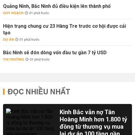
Quảng Ninh, Bắc Ninh đủ điều kiện lên thành phố
QUY HOẠCH
01 phút trước
Hiện trạng chung cư 23 Hàng Tre trước cơ hội được cải
tạo
DỰ ÁN
01 phút trước
Bắc Ninh sẽ đón dòng vốn đầu tư gần 7 tỷ USD
THỊ TRƯỜNG
01 phút trước
ĐỌC NHIỀU NHẤT
Kinh Bắc vẫn nợ Tân
Hoàng Minh hơn 1.800 tỷ
đồng từ thương vụ mua
lại dự án 100 tầng gần