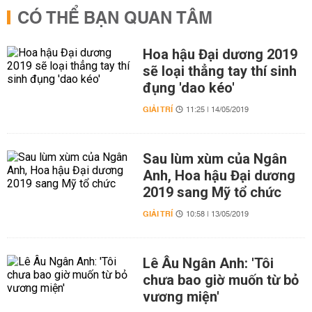
CÓ THỂ BẠN QUAN TÂM
Hoa hậu Đại dương 2019
sẽ loại thẳng tay thí sinh
đụng 'dao kéo'
GIẢI TRÍ
11:25 | 14/05/2019
Sau lùm xùm của Ngân
Anh, Hoa hậu Đại dương
2019 sang Mỹ tổ chức
GIẢI TRÍ
10:58 | 13/05/2019
Lê Âu Ngân Anh: 'Tôi
chưa bao giờ muốn từ bỏ
vương miện'