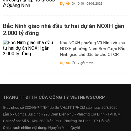
DỰ ÁN
10:49 | 08/08/2026
Bắc Ninh giao nhà đầu tư hai dự án NOXH gần
2.000 tỷ đồng
Khu NOXH phường Vũ Ninh và khu
NOXH phường Nam Sơn được Bắc
Ninh giao chủ đầu tư cho CTCP...
DỰ ÁN
17 giờ trước
TRANG TTĐTTH CỦA CÔNG TY VIETNEWSCORP
Giấy phép số 3324/GP-TTĐT do Sở VH&TT TPHCM cấp ngày 20/3/2026
Lầu 5 - Compa Building - 293 Điện Biên Phủ - Phường Gia Định - TP.HCM
Chi nhánh:
Số 5 - Khu 38A Trần Phú - Phường Ba Đình - TP. Hà Nội
Chịu trách nhiệm nội dung:
Nguyễn Minh Quyết