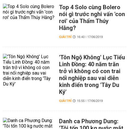
Top 4 Solo cùng Bolero
nói gì trước nghi vấn 'con
rơi' của Thẩm Thúy
Hằng?
GIẢI TRÍ
16:40 | 17/06/2019
'Tôn Ngộ Không' Lục Tiểu
Linh Đồng: 40 năm trăn
trở vì không có con trai
nối nghiệp sau vai diễn
kinh điển trong 'Tây Du
Ký'
GIẢI TRÍ
15:55 | 17/06/2019
Danh ca Phương Dung:
'Tôi tốn 100 kg nước mắt