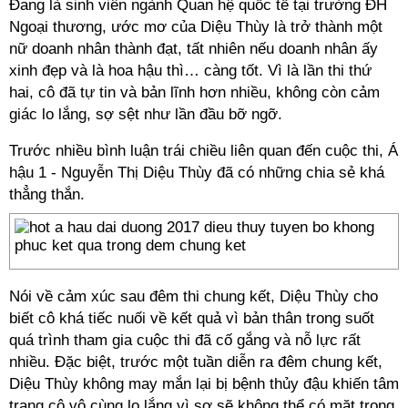
Đang là sinh viên ngành Quan hệ quốc tế tại trường ĐH
Ngoại thương, ước mơ của Diệu Thùy là trở thành một
nữ doanh nhân thành đạt, tất nhiên nếu doanh nhân ấy
xinh đẹp và là hoa hậu thì… càng tốt. Vì là lần thi thứ
hai, cô đã tự tin và bản lĩnh hơn nhiều, không còn cảm
giác lo lắng, sợ sệt như lần đầu bỡ ngỡ.
Trước nhiều bình luận trái chiều liên quan đến cuộc thi, Á
hậu 1 - Nguyễn Thị Diệu Thùy đã có những chia sẻ khá
thẳng thắn.
Nói về cảm xúc sau đêm thi chung kết, Diệu Thùy cho
biết cô khá tiếc nuối về kết quả vì bản thân trong suốt
quá trình tham gia cuộc thi đã cố gắng và nỗ lực rất
nhiều. Đặc biệt, trước một tuần diễn ra đêm chung kết,
Diệu Thùy không may mắn lại bị bệnh thủy đậu khiến tâm
trạng cô vô cùng lo lắng vì sợ sẽ không thể có mặt trong