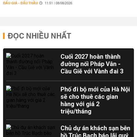
ĐẤU GIÁ - ĐẤU THẦU
11:51 | 08/08/2026
ĐỌC NHIỀU NHẤT
Cuối 2027 hoàn thành
đường nối Pháp Vân -
Cầu Giẽ với Vành đai 3
Phố đi bộ mới của Hà Nội
sẽ cho thuê các gian
hàng với giá 2
triệu/tháng
Chủ dự án khách sạn bên
hồ Trúc Bạch báo lãi quý