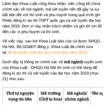
Lãnh đạo Khoa Luật cũng thừa nhận, việc công bố chưa
chính xác về mã ngành, mã xét tuyển nên đã gây ra sự
bất tiện đối với thí sinh và phụ huynh trong quá trình ghi
Phiếu đăng kí dự thi THPT quốc gia và xét tuyển đại học
năm 2019. Đơn vị này nhận trách nhiệm và gửi lời xin lỗi
đến các vị phụ huynh và thí sinh.
Về việc này, sau khi Khoa Luật báo cáo và được ĐHQG
Hà Nội, Bộ GD&ĐT đồng ý, Khoa Luật đã chỉnh sửa
lại
đề án tuyển sinh đại học chính quy năm 2019
.
mã ngành
Dưới đây là thông tin chính xác về
tuyển sinh
của Khoa Luật - ĐHQG Hà Nội thí sinh có thể dùng để
đăng kí dự thi và xét tuyển vào đại học năm 2019 (mục
21) như sau:
Thứ tự nguyện
Mã trường
Mã ngành/
Tên n
vọng ưu tiên
(Chữ in hoa)
nhóm ngành