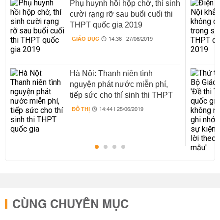
Phụ huynh hồi hộp chờ, thí sinh
cười rạng rỡ sau buổi cuối thi
THPT quốc gia 2019
GIÁO DỤC
14:36 | 27/06/2019
Hà Nội: Thanh niên tình
nguyện phát nước miễn phí,
tiếp sức cho thí sinh thi THPT
quốc gia
ĐÔ THỊ
14:44 | 25/06/2019
CÙNG CHUYÊN MỤC