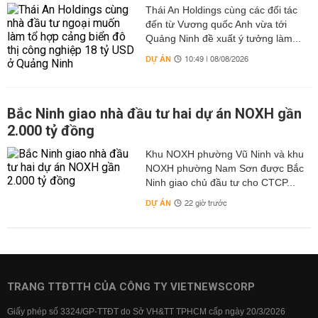
Thái An Holdings cùng các đối tác
đến từ Vương quốc Anh vừa tới
Quảng Ninh đề xuất ý tưởng làm...
DỰ ÁN
10:49 | 08/08/2026
Bắc Ninh giao nhà đầu tư hai dự án NOXH gần
2.000 tỷ đồng
Khu NOXH phường Vũ Ninh và khu
NOXH phường Nam Sơn được Bắc
Ninh giao chủ đầu tư cho CTCP...
DỰ ÁN
22 giờ trước
TRANG TTĐTTH CỦA CÔNG TY VIETNEWSCORP
Giấy phép số 3324/GP-TTĐT do Sở VH&TT TPHCM cấp ngày 20/3/2026