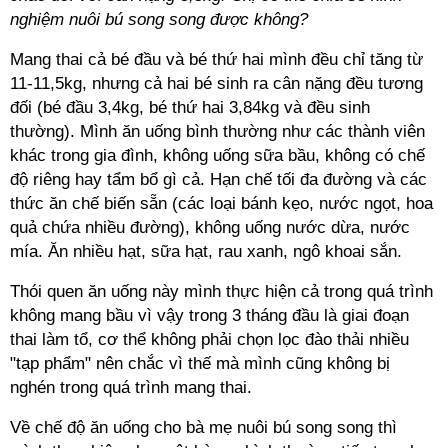
nghiệm nuôi bú song song được không?
Mang thai cả bé đầu và bé thứ hai mình đều chỉ tăng từ
11-11,5kg, nhưng cả hai bé sinh ra cân nặng đều tương
đối (bé đầu 3,4kg, bé thứ hai 3,84kg và đều sinh
thường). Mình ăn uống bình thường như các thành viên
khác trong gia đình, không uống sữa bầu, không có chế
độ riêng hay tẩm bổ gì cả. Hạn chế tối đa đường và các
thức ăn chế biến sẵn (các loại bánh kẹo, nước ngọt, hoa
quả chứa nhiều đường), không uống nước dừa, nước
mía. Ăn nhiều hạt, sữa hạt, rau xanh, ngô khoai sắn.
Thói quen ăn uống này mình thực hiện cả trong quá trình
không mang bầu vì vậy trong 3 tháng đầu là giai đoạn
thai làm tổ, cơ thể không phải chọn lọc đào thải nhiều
"tạp phẩm" nên chắc vì thế mà mình cũng không bị
nghén trong quá trình mang thai.
Về chế độ ăn uống cho bà mẹ nuôi bú song song thì