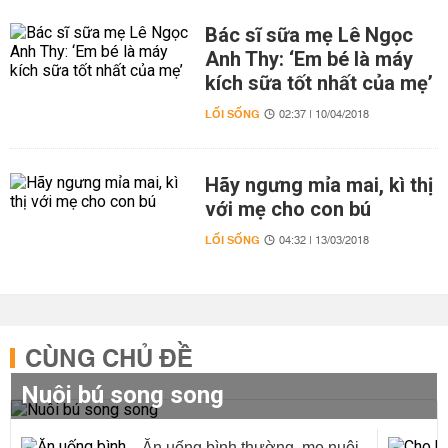
Bác sĩ sữa mẹ Lê Ngọc
Anh Thy: ‘Em bé là máy
kích sữa tốt nhất của mẹ’
LỐI SỐNG
02:37 | 10/04/2018
Hãy ngưng mỉa mai, kì thị
với mẹ cho con bú
LỐI SỐNG
04:32 | 13/03/2018
CÙNG CHỦ ĐỀ
Nuôi bú song song
Ăn uống bình thường, mẹ nuôi