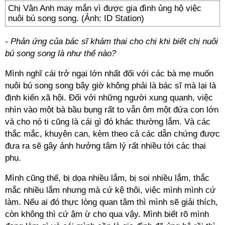
Chị Vân Anh may mắn vì được gia đình ủng hộ việc
nuôi bú song song. (Ảnh: ID Station)
- Phản ứng của bác sĩ khám thai cho chị khi biết chị nuôi
bú song song là như thế nào?
Mình nghĩ cái trở ngại lớn nhất đối với các bà mẹ muốn
nuôi bú song song bây giờ không phải là bác sĩ mà lại là
định kiến xã hội. Đối với những người xung quanh, việc
nhìn vào một bà bầu bụng rất to vẫn ôm một đứa con lớn
và cho nó ti cũng là cái gì đó khác thường lắm. Và các
thắc mắc, khuyên can, kèm theo cả các dẫn chứng được
đưa ra sẽ gây ảnh hưởng tâm lý rất nhiều tới các thai
phụ.
Mình cũng thế, bị dọa nhiều lắm, bị soi nhiều lắm, thắc
mắc nhiều lắm nhưng mà cứ kệ thôi, việc mình mình cứ
làm. Nếu ai đó thực lòng quan tâm thì mình sẽ giải thích,
còn không thì cứ ậm ừ cho qua vậy. Mình biết rõ mình