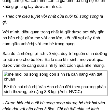
đang làm gì và cái mình cần là gia đình đã ủng hộ rồi thì
không gì lung lay được mình cả.
- Theo chị điều tuyệt vời nhất của nuôi bú song song là
gì?
Với mình, điều quan trọng nhất là giữ được sợi dây gắn
bó bền chặt giữa mẹ với con lớn, kết nối sợi dây tình
cảm giữa anh/chị với em bé trong bụng.
Sau đó là những lợi ích về việc duy trì nguồn dinh dưỡng
từ sữa mẹ cho bé lớn. Ba là sau khi sinh, mẹ vượt qua
được vấn đề căng sữa sinh lý một cách quá nhẹ nhàng.
Bé thứ hai nhà chị Vân Anh chào đời theo phương pháp
sinh thường, bé nặng 3,8 kg. (Ảnh: NVCC)
- Được biết chị nuôi bú song song nhưng bé thứ hai vẫn
chào đời với cân nặng 3,8kg. Chị có thể chia sẻ kinh