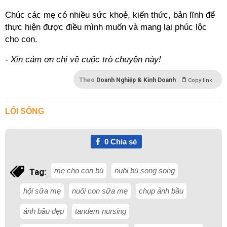
Chúc các mẹ có nhiều sức khoẻ, kiến thức, bản lĩnh để
thực hiện được điều mình muốn và mang lại phúc lộc
cho con.
- Xin cảm ơn chị về cuộc trò chuyện này!
Theo
Doanh Nghiệp & Kinh Doanh
Copy link
LỐI SỐNG
0
Chia sẻ
mẹ cho con bú
nuôi bú song song
Tag:
hội sữa mẹ
nuôi con sữa mẹ
chụp ảnh bầu
ảnh bầu đẹp
tandem nursing