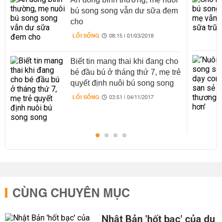
bú song song vẫn dư sữa đem
cho
LỐI SỐNG
08:15 | 01/03/2018
Biết tin mang thai khi đang cho
bé đầu bú ở tháng thứ 7, mẹ trẻ
quyết định nuôi bú song song
LỐI SỐNG
03:51 | 04/11/2017
CÙNG CHUYÊN MỤC
Nhật Bản 'hốt bạc' của du