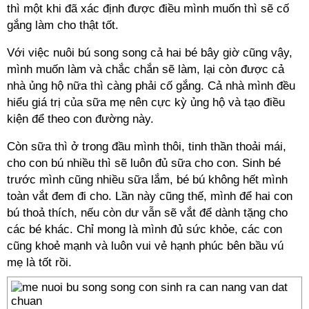
thì một khi đã xác định được điều mình muốn thì sẽ cố
gắng làm cho thật tốt.
Với việc nuôi bú song song cả hai bé bây giờ cũng vậy,
mình muốn làm và chắc chắn sẽ làm, lại còn được cả
nhà ủng hộ nữa thì càng phải cố gắng. Cả nhà mình đều
hiểu giá trị của sữa mẹ nên cực kỳ ủng hộ và tạo điều
kiện để theo con đường này.
Còn sữa thì ở trong đầu mình thôi, tinh thần thoải mái,
cho con bú nhiều thì sẽ luôn đủ sữa cho con. Sinh bé
trước mình cũng nhiều sữa lắm, bé bú không hết mình
toàn vắt đem đi cho. Lần này cũng thế, mình để hai con
bú thoả thích, nếu còn dư vẫn sẽ vắt để dành tặng cho
các bé khác. Chỉ mong là mình đủ sức khỏe, các con
cũng khoẻ mạnh và luôn vui vẻ hạnh phúc bên bầu vú
mẹ là tốt rồi.