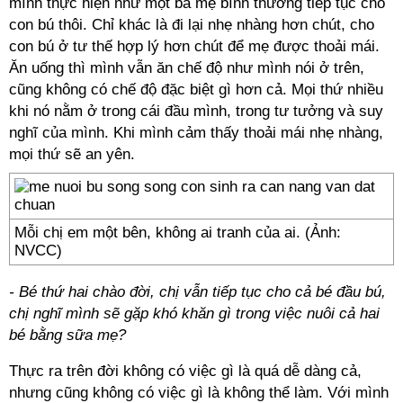
mình thực hiện như một bà mẹ bình thường tiếp tục cho
con bú thôi. Chỉ khác là đi lại nhẹ nhàng hơn chút, cho
con bú ở tư thế hợp lý hơn chút để mẹ được thoải mái.
Ăn uống thì mình vẫn ăn chế độ như mình nói ở trên,
cũng không có chế độ đặc biệt gì hơn cả. Mọi thứ nhiều
khi nó nằm ở trong cái đầu mình, trong tư tưởng và suy
nghĩ của mình. Khi mình cảm thấy thoải mái nhẹ nhàng,
mọi thứ sẽ an yên.
Mỗi chị em một bên, không ai tranh của ai. (Ảnh:
NVCC)
- Bé thứ hai chào đời, chị vẫn tiếp tục cho cả bé đầu bú,
chị nghĩ mình sẽ gặp khó khăn gì trong việc nuôi cả hai
bé bằng sữa mẹ?
Thực ra trên đời không có việc gì là quá dễ dàng cả,
nhưng cũng không có việc gì là không thể làm. Với mình