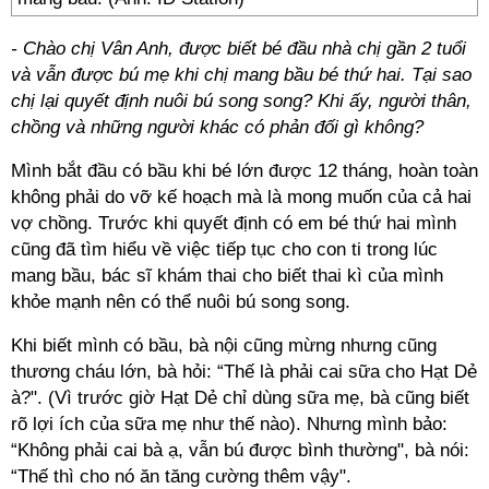
- Chào chị Vân Anh, được biết bé đầu nhà chị gần 2 tuổi
và vẫn được bú mẹ khi chị mang bầu bé thứ hai. Tại sao
chị lại quyết định nuôi bú song song? Khi ấy, người thân,
chồng và những người khác có phản đối gì không?
Mình bắt đầu có bầu khi bé lớn được 12 tháng, hoàn toàn
không phải do vỡ kế hoạch mà là mong muốn của cả hai
vợ chồng. Trước khi quyết định có em bé thứ hai mình
cũng đã tìm hiểu về việc tiếp tục cho con ti trong lúc
mang bầu, bác sĩ khám thai cho biết thai kì của mình
khỏe mạnh nên có thể nuôi bú song song.
Khi biết mình có bầu, bà nội cũng mừng nhưng cũng
thương cháu lớn, bà hỏi: “Thế là phải cai sữa cho Hạt Dẻ
à?". (Vì trước giờ Hạt Dẻ chỉ dùng sữa mẹ, bà cũng biết
rõ lợi ích của sữa mẹ như thế nào). Nhưng mình bảo:
“Không phải cai bà ạ, vẫn bú được bình thường", bà nói:
“Thế thì cho nó ăn tăng cường thêm vậy".