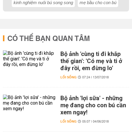
kinh nghiệm nuôi bú song song
mẹ bầu cho con bú
CÓ THỂ BẠN QUAN TÂM
Bộ ảnh 'cùng ti đi khắp
thế gian': 'Có mẹ và ti ở
đây rồi, em đừng lo'
LỐI SỐNG
07:24 | 13/07/2018
Bộ ảnh 'lợi sữa' - những
mẹ đang cho con bú cần
xem ngay!
LỐI SỐNG
05:07 | 04/06/2018