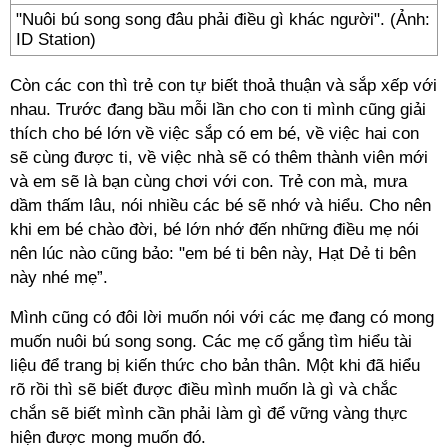
"Nuôi bú song song đâu phải điều gì khác người". (Ảnh:
ID Station)
Còn các con thì trẻ con tự biết thoả thuận và sắp xếp với
nhau. Trước đang bầu mỗi lần cho con ti mình cũng giải
thích cho bé lớn về việc sắp có em bé, về việc hai con
sẽ cùng được ti, về việc nhà sẽ có thêm thành viên mới
và em sẽ là bạn cùng chơi với con. Trẻ con mà, mưa
dầm thấm lâu, nói nhiều các bé sẽ nhớ và hiểu. Cho nên
khi em bé chào đời, bé lớn nhớ đến những điều mẹ nói
nên lúc nào cũng bảo: "em bé ti bên này, Hạt Dẻ ti bên
này nhé mẹ”.
Mình cũng có đôi lời muốn nói với các mẹ đang có mong
muốn nuôi bú song song. Các mẹ cố gắng tìm hiểu tài
liệu để trang bị kiến thức cho bản thân. Một khi đã hiểu
rõ rồi thì sẽ biết được điều mình muốn là gì và chắc
chắn sẽ biết mình cần phải làm gì để vững vàng thực
hiện được mong muốn đó.