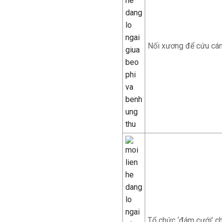
Nối xương để cứu cánh
Tổ chức ‘đám cưới’ ch