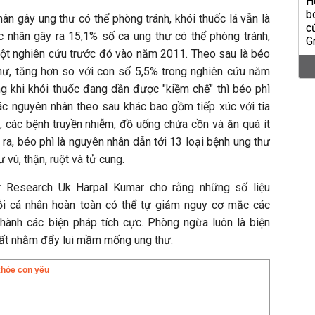
n gây ung thư có thể phòng tránh, khói thuốc lá vẫn là
c nhân gây ra 15,1% số ca ung thư có thể phòng tránh,
ột nghiên cứu trước đó vào năm 2011. Theo sau là béo
thư, tăng hơn so với con số 5,5% trong nghiên cứu năm
ng khi khói thuốc đang dần được "kiềm chế" thì béo phì
Các nguyên nhân theo sau khác bao gồm tiếp xúc với tia
, các bệnh truyền nhiễm, đồ uống chứa cồn và ăn quá ít
 ra, béo phì là nguyên nhân dẫn tới 13 loại bệnh ung thư
 vú, thận, ruột và tử cung.
 Research Uk Harpal Kumar cho rằng những số liệu
i cá nhân hoàn toàn có thể tự giảm nguy cơ mắc các
hành các biện pháp tích cực. Phòng ngừa luôn là biện
nhất nhằm đẩy lui mầm mống ung thư.
khỏe con yếu