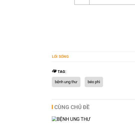
LỐI SỐNG
TAG:
bệnh ung thư
béo phì
CÙNG CHỦ ĐỀ