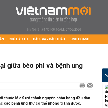
Hà Nội 31.74 °C
|
06:10AM, 07/08/2026
ÁN
CHỦ ĐẦU TƯ
ĐẤU GIÁ - ĐẤU THẦU
KINH DOANH
gại giữa béo phì và bệnh ung
ói thuốc lá để trở thành nguyên nhân hàng đầu dẫn
ắc các bệnh ung thư có thể phòng tránh được.