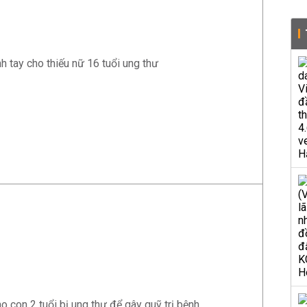
 tay cho thiếu nữ 16 tuổi ung thư
o con 2 tuổi bị ung thư để gây quỹ trị bệnh