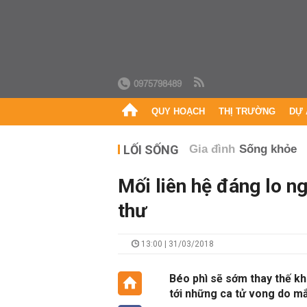
0975798489
QUY HOẠCH
THỊ TRƯỜNG
DỰ 
LỐI SỐNG
Gia đình
Sống khỏe
Mối liên hệ đáng lo n
thư
13:00 | 31/03/2018
Béo phì sẽ sớm thay thế kh
tới những ca tử vong do m