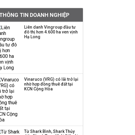
Việt Nam muốn phát
THÔNG TIN DOANH NGHIỆP
triển quỹ hưu trí: Từ tiết
kiệm gia đình thành
Liên danh Vingroup đầu tư
nguồn cấp vốn dài hạn
đô thị hơn 4.600 ha ven vịnh
và kinh nghiệm từ
Hạ Long
Malaysia
Quy mô quỹ PYN Elite
giảm hơn 2.100 tỷ đồng
sau tháng 7 ‘tồi tệ’
Vinaruco (VRG) có lãi trở lại
nhờ hợp đồng thuê đất tại
Iran xem xét cấm tàu
KCN Cộng Hòa
Mỹ qua eo biển
Hormuz, giá dầu bật
tăng trở lại
Thành viên HĐQT
VPBankS xin từ nhiệm
Từ Shark Bình, Shark Thủy