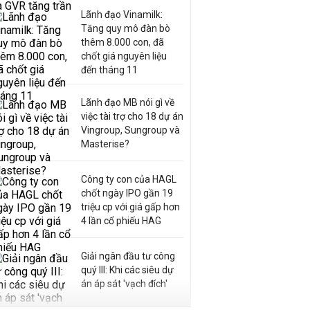
Lãnh đạo Vinamilk:
Tăng quy mô đàn bò
thêm 8.000 con, đã
chốt giá nguyên liệu
đến tháng 11
Lãnh đạo MB nói gì về
việc tài trợ cho 18 dự án
Vingroup, Sungroup và
Masterise?
Công ty con của HAGL
chốt ngày IPO gần 19
triệu cp với giá gấp hơn
4 lần cổ phiếu HAG
Giải ngân đầu tư công
quý III: Khi các siêu dự
án áp sát 'vạch đích'