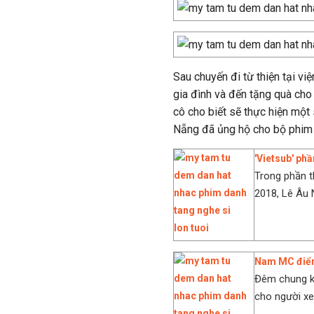
Sau chuyến đi từ thiện tại v
gia đình và đến tặng quà ch
cô cho biết sẽ thực hiện một
Nẵng đã ủng hộ cho bộ phi
'Vietsub' phầ
Trong phần t
2018, Lê Âu 
Nam MC điển 
Đêm chung kế
cho người xe