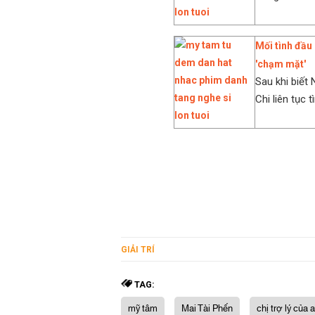
Mối tình đầu
'chạm mặt'
Sau khi biết
Chi liên tục t
GIẢI TRÍ
TAG:
mỹ tâm
Mai Tài Phến
chị trợ lý của 