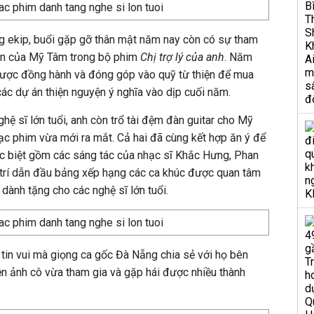
ng ekip, buổi gặp gỡ thân mật năm nay còn có sự tham
iễn của Mỹ Tâm trong bộ phim
Chị trợ lý của anh
. Năm
ược đồng hành và đóng góp vào quỹ từ thiện để mua
ác dự án thiện nguyện ý nghĩa vào dịp cuối năm.
ghệ sĩ lớn tuổi, anh còn trổ tài đệm đàn guitar cho Mỹ
c phim vừa mới ra mắt. Cả hai đã cùng kết hợp ăn ý để
 biệt gồm các sáng tác của nhạc sĩ Khắc Hưng, Phan
trí dẫn đầu bảng xếp hạng các ca khúc được quan tâm
dành tặng cho các nghệ sĩ lớn tuổi.
tin vui mà giọng ca gốc Đà Nẵng chia sẻ với họ bên
ện ảnh cô vừa tham gia và gặp hái được nhiều thành