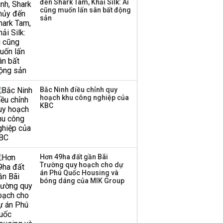
đến Shark Tam, Khải Silk: Ai
Huấn Hoa Hồng bỗng
cũng muốn lấn sân bất động
dưng ‘biến mất’, một
sản
công ty khác đã giải thể
Bắc Ninh điều chỉnh quy
hoạch khu công nghiệp của
KBC
Hơn 49ha đất gần Bãi
Trường quy hoạch cho dự
án Phú Quốc Housing và
bóng dáng của MIK Group