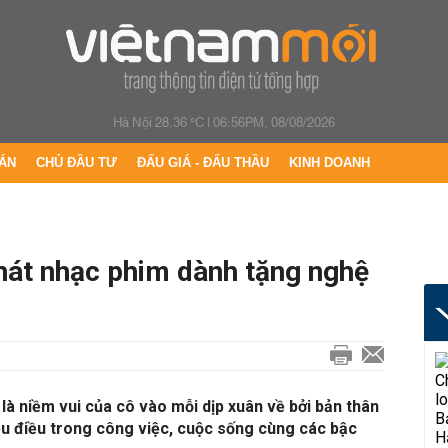
Hà Nội 28.36 °C
|
06:56PM, 08/08/2026
ÁN
CHỦ ĐẦU TƯ
ĐẤU GIÁ - ĐẤU THẦU
KINH DOANH
át nhạc phim dành tặng nghệ
là niềm vui của cô vào mỗi dịp xuân về bởi bản thân
ều điều trong công việc, cuộc sống cùng các bậc