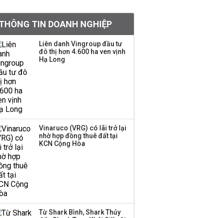
khoản
THÔNG TIN DOANH NGHIỆP
Sau nhịp điều chỉnh
mạnh, CTCK nhìn thấy
Liên danh Vingroup đầu tư
cơ hội ở nhóm cổ phiếu
đô thị hơn 4.600 ha ven vịnh
nào?
Hạ Long
Một thương hiệu thời
trang Việt đóng cửa
sau 5 năm hoạt động,
thanh lý toàn bộ cửa
hàng
Vinaruco (VRG) có lãi trở lại
nhờ hợp đồng thuê đất tại
TOP 10 ngân hàng lãi
KCN Cộng Hòa
lớn nhất từ kinh doanh
ngoại hối nửa đầu năm
2026: Vietcombank
quán quân, ACB dẫn
đầu nhóm tư nhân
Từ Shark Bình, Shark Thủy
Công ty 100 tỷ của