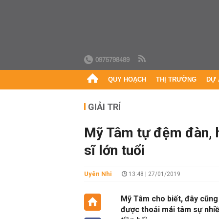
0975798489
QUY HOẠCH
THỊ TRƯỜNG
DỰ 
GIẢI TRÍ
Mỹ Tâm tự đệm đàn, h
sĩ lớn tuổi
Uyên Nhi
13:48 | 27/01/2019
Mỹ Tâm cho biết, đây cũng 
được thoải mái tâm sự nhi