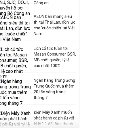
Công an
AEON bán mảng siêu
thị tại Thái Lan, dồn lực
cho ‘cuộc chiến’ tại Việt
Nam
Lịch cổ tức tuần tới:
Masan Consumer, BSR,
MB chốt quyền, tỷ lệ
cao nhất 100%
Ngân hàng Trung ương
Trung Quốc mua thêm
20 tấn vàng trong
tháng 7
Điện Máy Xanh muốn
phát hành cổ phiếu với
tỷ lệ 1:1 để tăng thanh