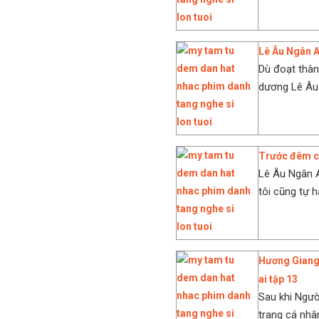
Lê Âu Ngân A
Dù đoạt thàn
dương Lê Âu 
Trước đêm ch
Lê Âu Ngân A
tôi cũng tự hà
Hương Giang 
ai tập 13
Sau khi Ngườ
trang cá nhâ