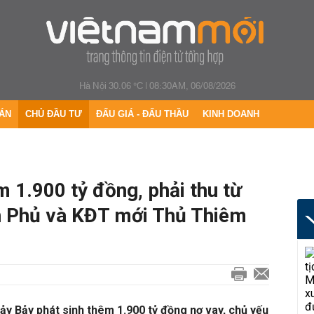
Hà Nội 30.06 °C
|
08:30AM, 06/08/2026
ÁN
CHỦ ĐẦU TƯ
ĐẤU GIÁ - ĐẤU THẦU
KINH DOANH
 1.900 tỷ đồng, phải thu từ
ên Phủ và KĐT mới Thủ Thiêm
y Bảy phát sinh thêm 1.900 tỷ đồng nợ vay, chủ yếu