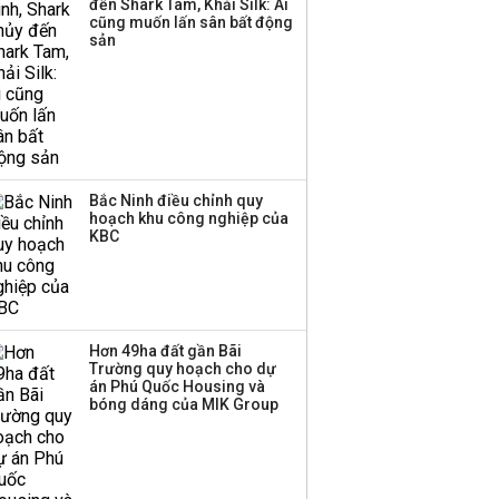
đến Shark Tam, Khải Silk: Ai
ba chữ số trong nửa
cũng muốn lấn sân bất động
đầu năm:
sản
Techcombank dẫn đầu,
Big4 tụt hạng
Bắc Ninh điều chỉnh quy
hoạch khu công nghiệp của
KBC
Hơn 49ha đất gần Bãi
Trường quy hoạch cho dự
án Phú Quốc Housing và
bóng dáng của MIK Group