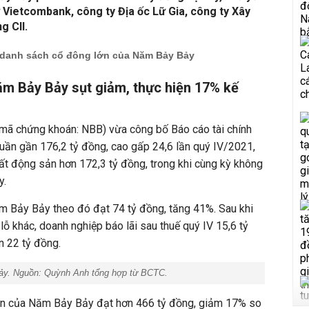
ừ Vietcombank, công ty Địa ốc Lữ Gia, công ty Xây
g CII.
i danh sách cổ đông lớn của Năm Bảy Bảy
ăm Bảy Bảy sụt giảm, thực hiện 17% kế
ã chứng khoán: NBB) vừa công bố Báo cáo tài chính
uần gần 176,2 tỷ đồng, cao gấp 24,6 lần quý IV/2021,
ất động sản hơn 172,3 tỷ đồng, trong khi cùng kỳ không
y.
m Bảy Bảy theo đó đạt 74 tỷ đồng, tăng 41%. Sau khi
 lỗ khác, doanh nghiệp báo lãi sau thuế quý IV 15,6 tỷ
n 22 tỷ đồng.
y. Nguồn: Quỳnh Anh tổng hợp từ BCTC.
ần của Năm Bảy Bảy đạt hơn 466 tỷ đồng, giảm 17% so