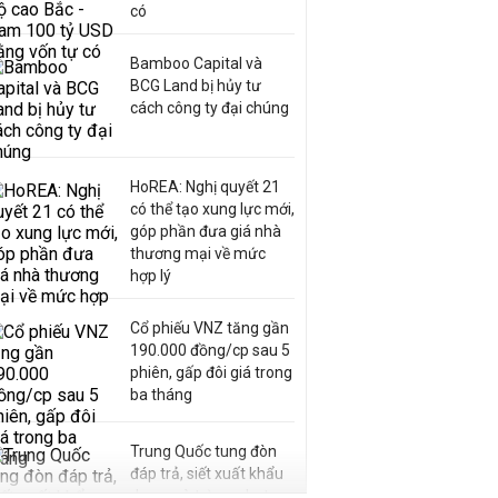
có
Bamboo Capital và
BCG Land bị hủy tư
cách công ty đại chúng
HoREA: Nghị quyết 21
có thể tạo xung lực mới,
góp phần đưa giá nhà
thương mại về mức
hợp lý
Cổ phiếu VNZ tăng gần
190.000 đồng/cp sau 5
phiên, gấp đôi giá trong
ba tháng
Trung Quốc tung đòn
đáp trả, siết xuất khẩu
drone và trừng phạt