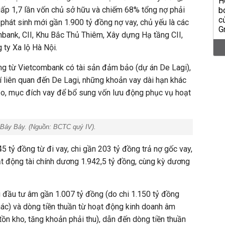
ấp 1,7 lần vốn chủ sở hữu và chiếm 68% tổng nợ phải
 phát sinh mới gần 1.900 tỷ đồng nợ vay, chủ yếu là các
bank, CII, Khu Bắc Thủ Thiêm, Xây dựng Hạ tầng CII,
 ty Xa lộ Hà Nội.
ng từ Vietcombank có tài sản đảm bảo (dự án De Lagi),
hí liên quan đến De Lagi, những khoản vay dài hạn khác
o, mục đích vay để bổ sung vốn lưu động phục vụ hoạt
 Bảy Bảy. (Nguồn: BCTC quý IV).
45 tỷ đồng từ đi vay, chi gần 203 tỷ đồng trả nợ gốc vay,
ạt động tài chính dương 1.942,5 tỷ đồng, cùng kỳ dương
 đầu tư âm gần 1.007 tỷ đồng (do chi 1.150 tỷ đồng
ác) và dòng tiền thuần từ hoạt động kinh doanh âm
tồn kho, tăng khoản phải thu), dẫn đến dòng tiền thuần