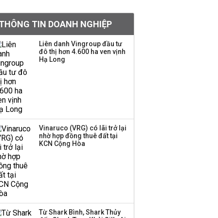
doanh nghiệp Mỹ
THÔNG TIN DOANH NGHIỆP
Hoá chất Đức Giang
công bố hai ứng viên
Liên danh Vingroup đầu tư
đô thị hơn 4.600 ha ven vịnh
HĐQT, cổ phiếu DGC
Hạ Long
tăng trần
'Đế chế’ kinh doanh
hàng xa xỉ của Lý Nhã
Kỳ: Từ phân phối, thiết
kế kim cương đến thời
trang, phụ kiện cao cấp
Vinaruco (VRG) có lãi trở lại
nhờ hợp đồng thuê đất tại
KCN Cộng Hòa
Hãng kim cương tài trợ
vương miện cho các
cuộc thi hoa hậu thông
báo ngừng hoạt động
Lãi thuần từ dịch vụ
Từ Shark Bình, Shark Thủy
nhiều ngân hàng tăng