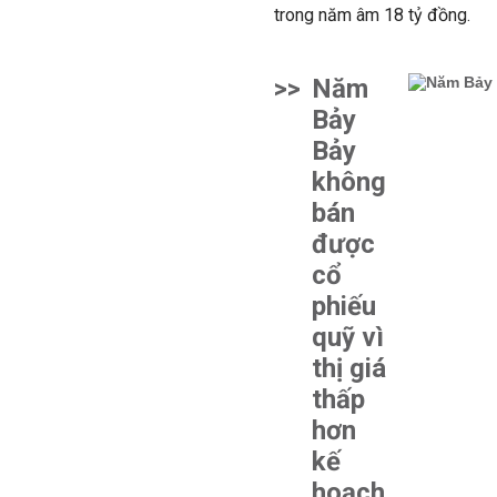
trong năm âm 18 tỷ đồng.
>>
Năm
Bảy
Bảy
không
bán
được
cổ
phiếu
quỹ vì
thị giá
thấp
hơn
kế
hoạch