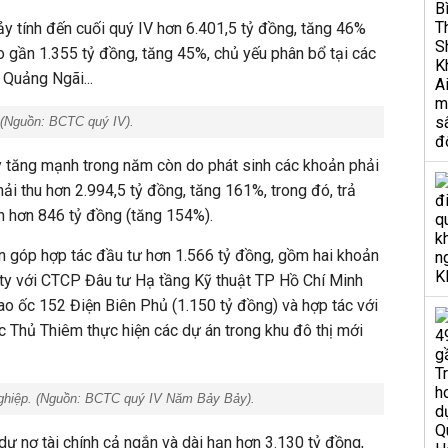
 tính đến cuối quý IV hơn 6.401,5 tỷ đồng, tăng 46%
 gần 1.355 tỷ đồng, tăng 45%, chủ yếu phân bổ tại các
 Quảng Ngãi...
(Nguồn: BCTC quý IV).
tăng mạnh trong năm còn do phát sinh các khoản phải
hải thu hơn 2.994,5 tỷ đồng, tăng 161%, trong đó, trả
n hơn 846 tỷ đồng (tăng 154%).
ốn góp hợp tác đầu tư hơn 1.566 tỷ đồng, gồm hai khoản
 ty với CTCP Đâu tư Hạ tầng Kỹ thuật TP Hồ Chí Minh
Cao ốc 152 Điện Biên Phủ (1.150 tỷ đồng) và hợp tác với
hủ Thiêm thực hiện các dự án trong khu đô thị mới
ghiệp. (Nguồn: BCTC quý IV Năm Bảy Bảy).
dư nợ tài chính cả ngắn và dài hạn hơn 3.130 tỷ đồng,