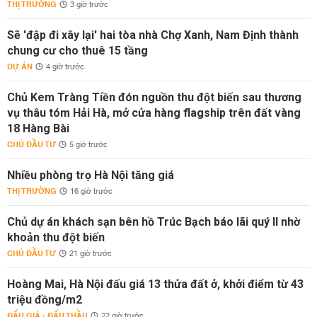
THỊ TRƯỜNG
3 giờ trước
Sẽ 'đập đi xây lại' hai tòa nhà Chợ Xanh, Nam Định thành
chung cư cho thuê 15 tầng
DỰ ÁN
4 giờ trước
Chủ Kem Tràng Tiền đón nguồn thu đột biến sau thương
vụ thâu tóm Hải Hà, mở cửa hàng flagship trên đất vàng
18 Hàng Bài
CHỦ ĐẦU TƯ
5 giờ trước
Nhiều phòng trọ Hà Nội tăng giá
THỊ TRƯỜNG
16 giờ trước
Chủ dự án khách sạn bên hồ Trúc Bạch báo lãi quý II nhờ
khoản thu đột biến
CHỦ ĐẦU TƯ
21 giờ trước
Hoàng Mai, Hà Nội đấu giá 13 thửa đất ở, khởi điểm từ 43
triệu đồng/m2
ĐẤU GIÁ - ĐẤU THẦU
22 giờ trước