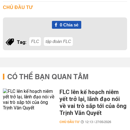
CHỦ ĐẦU TƯ
0
Chia sẻ
FLC
tập đoàn FLC
Tag:
CÓ THỂ BẠN QUAN TÂM
FLC lên kế hoạch niêm
yết trở lại, lãnh đạo nói
về vai trò sắp tới của ông
Trịnh Văn Quyết
CHỦ ĐẦU TƯ
12:13 | 27/05/2026