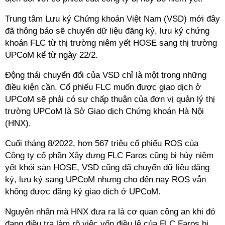
Trung tâm Lưu ký Chứng khoán Việt Nam (VSD) mới đây
đã thông báo sẽ chuyển dữ liệu đăng ký, lưu ký chứng
khoán FLC từ thị trường niêm yết HOSE sang thị trường
UPCoM kể từ ngày 22/2.
Động thái chuyển đổi của VSD chỉ là một trong những
điều kiện cần. Cổ phiếu FLC muốn được giao dịch ở
UPCoM sẽ phải có sự chấp thuận của đơn vị quản lý thị
trường UPCoM là Sở Giao dịch Chứng khoán Hà Nội
(HNX).
Cuối tháng 8/2022, hơn 567 triệu cổ phiếu ROS của
Công ty cổ phần Xây dựng FLC Faros cũng bị hủy niêm
yết khỏi sàn HOSE, VSD cũng đã chuyển dữ liệu đăng
ký, lưu ký sang UPCoM nhưng cho đến nay ROS vẫn
không được đăng ký giao dịch ở UPCoM.
Nguyên nhân mà HNX đưa ra là cơ quan công an khi đó
đang điều tra làm rõ việc vốn điều lệ của FLC Faros bị