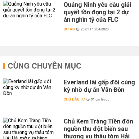
Quảng Ninh yêu cầu giải
quyết tồn đọng tại 2 dự
án nghìn tỷ của FLC
DỰ ÁN
23:01 | 10/04/2026
CÙNG CHUYÊN MỤC
Everland lãi gấp đôi cùng
kỳ nhờ dự án Vân Đồn
CHỦ ĐẦU TƯ
01 giờ trước
Chủ Kem Tràng Tiền đón
nguồn thu đột biến sau
thương vụ thâu tóm Hải