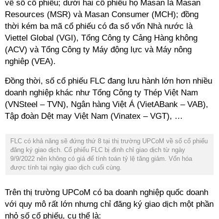
về số cổ phiếu; dưới hai cổ phiếu họ Masan là Masan
Resources (MSR) và Masan Consumer (MCH); đồng
thời kém ba mã cổ phiếu có đa số vốn Nhà nước là
Viettel Global (VGI), Tổng Công ty Cảng Hàng không
(ACV) và Tổng Công ty Máy động lực và Máy nông
nghiêp (VEA).
Đồng thời, số cổ phiếu FLC đang lưu hành lớn hơn nhiều
doanh nghiệp khác như Tổng Công ty Thép Việt Nam
(VNSteel – TVN), Ngân hàng Việt Á (VietABank – VAB),
Tập đoàn Dệt may Việt Nam (Vinatex – VGT), …
FLC có khả năng sẽ đứng thứ 8 tại thị trường UPCoM về số cổ phiếu
đăng ký giao dịch. Cổ phiếu FLC bị đình chỉ giao dịch từ ngày
9/9/2022 nên không có giá để tính toán tỷ lệ tăng giảm. Vốn hóa
được tính tại ngày giao dịch cuối cùng.
Trên thị trường UPCoM có ba doanh nghiệp quốc doanh
với quy mô rất lớn nhưng chỉ đăng ký giao dịch một phần
nhỏ số cổ phiếu, cụ thể là: