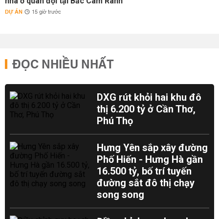
nhà ở quân đội tại Bắc Cam Ranh
DỰ ÁN
15 giờ trước
ĐỌC NHIỀU NHẤT
DXG rút khỏi hai khu đô
thị 6.200 tỷ ở Cần Thơ,
Phú Thọ
Hưng Yên sắp xây đường
Phố Hiến - Hưng Hà gần
16.500 tỷ, bố trí tuyến
đường sắt đô thị chạy
song song