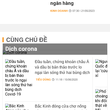
ngân hàng
KINH DOANH
07:30 | 21/05/2023
CÙNG CHỦ ĐỀ
Dịch corona
Đầu tuần, chứng khoán châu Á
và dầu bị bán tháo trước lo
ngại làn sóng thứ hai bùng dịch
Covid-19
TIÊU DÙNG
11:18 | 15/06/2020
Bắc Kinh đóng cửa chợ nông