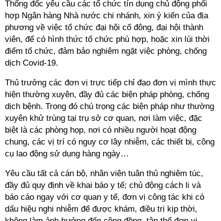
Thống đốc yêu cầu các tổ chức tín dụng chủ động phối
hợp Ngân hàng Nhà nước chi nhánh, xin ý kiến của địa
phương về việc tổ chức đại hội cổ đông, đại hội thành
viên, để có hình thức tổ chức phù hợp, hoặc xin lùi thời
điểm tổ chức, đảm bảo nghiêm ngặt việc phòng, chống
dịch Covid-19.
Thủ trưởng các đơn vị trực tiếp chỉ đạo đơn vị mình thực
hiện thường xuyên, đầy đủ các biện pháp phòng, chống
dịch bệnh. Trong đó chú trọng các biện pháp như thường
xuyên khử trùng tại trụ sở cơ quan, nơi làm việc, đặc
biệt là các phòng họp, nơi có nhiều người hoạt động
chung, các vị trí có nguy cơ lây nhiễm, các thiết bị, công
cụ lao động sử dụng hàng ngày…
Yêu cầu tất cả cán bộ, nhân viên tuân thủ nghiêm túc,
đầy đủ quy định về khai báo y tế; chủ động cách li và
báo cáo ngay với cơ quan y tế, đơn vị công tác khi có
dấu hiệu nghi nhiễm để được khám, điều trị kịp thời,
không làm ảnh hưởng đến cộng đồng, tập thể đơn vị