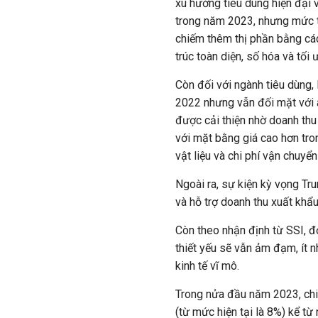
xu hướng tiêu dùng hiện đại 
trong năm 2023, nhưng mức t
chiếm thêm thị phần bằng các
trúc toàn diện, số hóa và tố
Còn đối với ngành tiêu dùng,
2022 nhưng vẫn đối mặt với 
được cải thiện nhờ doanh thu
với mặt bằng giá cao hơn t
vật liệu và chi phí vận chuyển
Ngoài ra, sự kiện kỳ vọng Tr
và hỗ trợ doanh thu xuất khẩu
Còn theo nhận định từ SSI, đ
thiết yếu sẽ vẫn ảm đạm, ít
kinh tế vĩ mô.
Trong nửa đầu năm 2023, chi 
(từ mức hiện tại là 8%) kể t