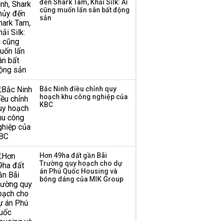
đến Shark Tam, Khải Silk: Ai
công ty khác đã giải thể
cũng muốn lấn sân bất động
sản
Bắc Ninh điều chỉnh quy
hoạch khu công nghiệp của
KBC
Hơn 49ha đất gần Bãi
Trường quy hoạch cho dự
án Phú Quốc Housing và
bóng dáng của MIK Group