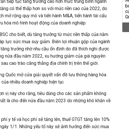
vẫn tiếp tục tăng trưởng cao hơn mức trung bình ngành
ăng có thể thấp hơn so với mức nền cao của 2022, do
h mở rộng quy mô và tiến hành M&A, tiến hành tái cấu
i ưu hóa mô hình hoạt động của doanh nghiệp.
 BSC cho biết, dù tăng trưởng từ mức nền thấp của năm
áp lực sức mua suy giảm. Biên lợi nhuận gộp của ngành
 tăng trưởng nhờ nhu cầu ổn định do đã thích nghi được
rong nửa đầu năm 2022, xu hướng giảm của giá nguyên
 sau cao trào căng thẳng địa chính trị trên thế giới.
ung Quốc mở cửa giải quyết vấn đề lưu thông hàng hóa
 của nhiều doanh nghiệp hiện tại.
ơn vị này cho rằng, tiêu dùng cho các sản phẩm không
 nhất là cho đến nửa đầu năm 2023 do những khó khăn về
phí y tế và học phí sẽ tăng lên, thuế GTGT tăng lên 10%
ừ ngày 1/1. Những yếu tố này sẽ ảnh hưởng đến sức mua