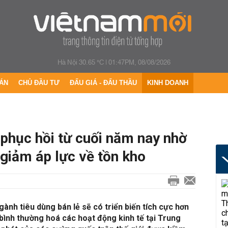
Hà Nội 30.65 °C
|
01:47PM, 08/08/2026
ÁN
CHỦ ĐẦU TƯ
ĐẤU GIÁ - ĐẤU THẦU
KINH DOANH
phục hồi từ cuối năm nay nhờ
giảm áp lực về tồn kho
ành tiêu dùng bán lẻ sẽ có triển biến tích cực hơn
bình thường hoá các hoạt động kinh tế tại Trung