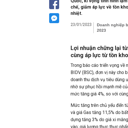
Quốc, kì vọng tình hình lạm
chế, giảm áp lực về tồn kho 
nhiệt.
23/01/2023
Doanh nghiệp b
2023
Lợi nhuận chững lại từ
cùng áp lực từ tồn kh
Trong báo cáo triển vọng về
BIDV (BSC), đơn vị này cho b
doanh thu dịch vụ tiêu dùng
nhờ sự phục hồi mạnh mẽ củ
mức tăng giá 4%, so với cùng
Mức tăng trên chủ yếu đến từ
và giá Gas tăng 11,5% do bất ổ
dựng tăng 3% do giá xi măng, 
vào; giá lương thực thực ph