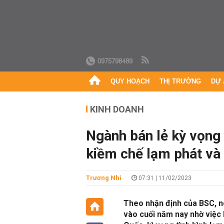
0975798489
QUY HOẠCH
THỊ TRƯỜNG
DỰ 
KINH DOANH
Ngành bán lẻ kỳ vọng 
kiềm chế lạm phát và 
Trương Nhi
07:31 | 11/02/2023
Theo nhận định của BSC, ng
vào cuối năm nay nhờ việc 