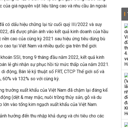
ực của giá nguyên vật liệu tăng cao và nhu cầu ăn ngoài
đã có dấu hiệu chững lại từ cuối quý III/2022 và suy
2022, đã được phản ánh vào kết quả kinh doanh của hầu
c nền cao của cùng kỳ 2021 sau hiệu ứng tiêu dùng bù
o cao tại Việt Nam và nhiều quốc gia trên thế giới.
 khoán SSI, trong 9 tháng đầu năm 2022, kết quả kinh
bán lẻ ghi nhận sự phục hồi từ mức thấp của năm 2021.
i di động, Bán lẻ kỹ thuật số FRT, CTCP Thế giới số và
, 60% và 132% so với cùng kỳ.
ăng trưởng xuất khẩu của Việt Nam đã chậm lại đáng kể.
động (dệt & may mặc, nuôi trồng thủy sản, gỗ và du
óp lớn vào tổng kim ngạch xuất khẩu của Việt Nam.
ảnh hưởng đến thu nhập khả dụng và chi tiêu cho các