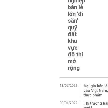
nghiệp
bán lẻ
lớn 'đi
săn'
quỹ
đất
khu
vực
đô thị
mở
rộng
13/07/2022
Đại gia bán l
vào Việt Nam
thực phẩm
09/04/2022
Thị trường bá
quý I