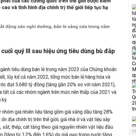
 phát của các cường quốc trên thế giới được kiềm
cao và tình hình địa chính trị thế giới tiếp tục hạ
ất động sản nghỉ dưỡng, bán lẻ sáng cửa trong năm
 cuối quý III sau hiệu ứng tiêu dùng bù đắp
o
 ngành tiêu dùng bán lẻ trong năm 2023 của Chứng khoán
iết, lũy kế cả năm 2022, tổng mức bán lẻ hàng hóa và
 ước đạt 5.680 tỷ đồng (tăng gần 20% so với năm 2021),
a tất cả các nhóm ngành trên mức nền thấp của 2021 và
 kỳ.
 nhóm giá nhiên liệu tăng gồm giá xăng dầu tăng 28%
n địa chính trị trên thế giới; giá nhà ở và vật liệu xây
sắt, thép, cát tăng theo giá nguyên nhiên vật liệu đầu
ẩm (tăng từ 1,2% đến 1.6%) do giá gạo trong nước tăng