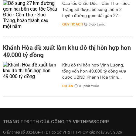
Cao tốc Châu Đốc - Cần Thơ - Sóc
Trăng sẽ được bổ sung thêm 2
tuyến đường gom dài gần 27...
QUY HOẠCH
6 giờ trước
Khánh Hòa đề xuất làm khu đô thị hỗn hợp hơn
49.000 tỷ đồng
Khu đô thị hỗn hợp Vĩnh Lương,
tổng vốn hơn 49.000 tỷ đồng vừa
được UBND Khánh Hòa trình...
DỰ ÁN
01 phút trước
TRANG TTĐTTH CỦA CÔNG TY VIETNEWSCORP
Giấy phép số 3324/GP-TTĐT do Sở VH&TT TPHCM cấp ngày 20/3/2026