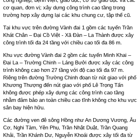
công nghiệp, bệnh viện, giáo dục, cơ sở giáo dục và các
cơ quan, đơn vị; xây dựng công trình cao tầng trong
trường hợp xây dựng lại các khu chung cư, tập thể cũ.
Tại khu vực trên đường Vành đai 1 gồm các tuyến Trần
Khát Chân – Đại Cồ Việt - Xã Đàn – La Thành được xây
công trình tối đa 24 tầng với chiều cao tối đa 86 m.
Khu vực đường Vành đai 2 gồm các tuyến Minh Khai –
Đại La – Trường Chinh – Láng Bưởi được xây các công
trình không cao hơn 27 tầng với độ cao tối đa 97 m.
Riêng trên đường Trường Chinh đoạn từ nút giao với phố
Khương Thượng đến nút giao với phố Lê Trọng Tấn
không được phép xây dựng các công trình cao tầng
nhằm đảm bảo an toàn chiều cao tĩnh không cho khu vực
sân bay hiện hữu.
Các đường ven đê sông Hồng như An Dương Vương, Âu
Cơ, Nghi Tàm, Yên Phụ, Trần Nhật Duật, Trần Quang
Khải, Trần Khánh Dư, Nguyễn Khoái được xây tối đa từ