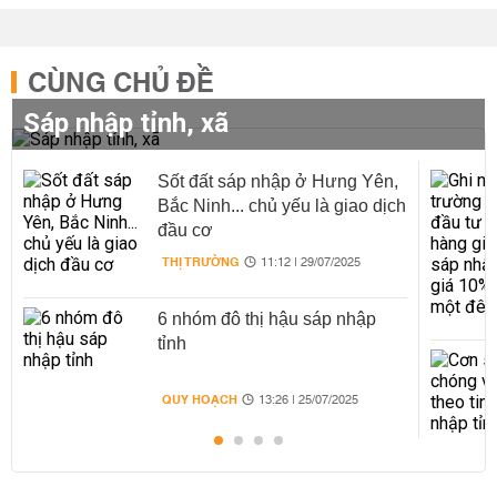
CÙNG CHỦ ĐỀ
Sáp nhập tỉnh, xã
Sốt đất sáp nhập ở Hưng Yên,
Bắc Ninh... chủ yếu là giao dịch
đầu cơ
THỊ TRƯỜNG
11:12 | 29/07/2025
6 nhóm đô thị hậu sáp nhập
tỉnh
QUY HOẠCH
13:26 | 25/07/2025