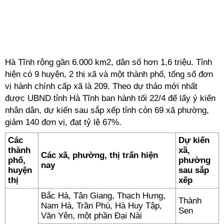
Hà Tĩnh rộng gần 6.000 km2, dân số hơn 1,6 triệu. Tỉnh
hiện có 9 huyện, 2 thị xã và một thành phố, tổng số đơn
vị hành chính cấp xã là 209. Theo dự thảo mới nhất
được UBND tỉnh Hà Tĩnh ban hành tối 22/4 để lấy ý kiến
nhân dân, dự kiến sau sắp xếp tỉnh còn 69 xã phường,
giảm 140 đơn vị, đạt tỷ lệ 67%.
Các
Dự kiến
thành
xã,
Các xã, phường, thị trấn hiện
phố,
phường
nay
huyện
sau sắp
thị
xếp
Bắc Hà, Tân Giang, Thạch Hưng,
Thành
Nam Hà, Trần Phú, Hà Huy Tập,
Sen
Văn Yên, một phần Đại Nài