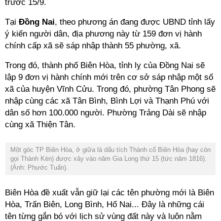
trước 15/9.
Tại
Đồng Nai
, theo phương án đang được UBND tỉnh lấy
ý kiến người dân, địa phương này từ 159 đơn vị hành
chính cấp xã sẽ sáp nhập thành 55 phường, xã.
Trong đó, thành phố Biên Hòa, tỉnh lỵ của Đồng Nai sẽ
lập 9 đơn vị hành chính mới trên cơ sở sáp nhập một số
xã của huyện Vĩnh Cửu. Trong đó, phường Tân Phong sẽ
nhập cùng các xã Tân Bình, Bình Lợi và Thạnh Phú với
dân số hơn 100.000 người. Phường Trảng Dài sẽ nhập
cùng xã Thiện Tân.
Một góc TP Biên Hòa, ở giữa là dấu tích Thành cổ Biên Hòa (hay còn
gọi Thành Kèn) được xây vào năm Gia Long thứ 15 (tức năm 1816).
(Ảnh: Phước Tuấn).
Biên Hòa đề xuất vẫn giữ lại các tên phường mới là Biên
Hòa, Trấn Biên, Long Bình, Hố Nai... Đây là những cái
tên từng gắn bó với lịch sử vùng đất này và luôn nằm