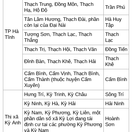
Thạch Trung, Đồng Môn, Thạch
Trần Phú
Hạ, Hộ Độ
Tân Lâm Hương, Thạch Đài, phần
Hà Huy
còn lại của Đại Nài
Tập
TP Hà
Tượng Sơn, Thạch Lạc, Thạch
Thạch
Tĩnh
Thắng
Lạc
Thạch Trị, Thạch Hội, Thạch Văn
Đồng Tiến
Thạch
Đỉnh Bàn, Thạch Khê, Thạch Hải
Khê
Cẩm Bình, Cẩm Vịnh, Thạch Bình,
Cẩm Thành (thuộc huyện Cẩm
Cẩm Bình
Xuyên)
Hưng Trí, Kỳ Trinh, Kỳ Châu
Sông Trí
Kỳ Ninh, Kỳ Hà, Kỳ Hải
Hải Ninh
Kỳ Nam, Kỳ Phương, Kỳ Liên, một
Thị xã
phần dân số xã Kỳ Lợi đang tái
Hoành
Kỳ Anh
định cư tại các phường Kỳ Phương
Sơn
và Kỳ Nam