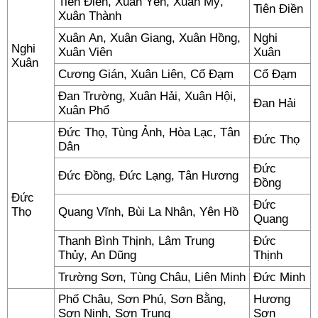
Tiên Điền, Xuân Yên, Xuân Mỹ,
Tiên Điền
Xuân Thành
Xuân An, Xuân Giang, Xuân Hồng,
Nghi
Nghi
Xuân Viên
Xuân
Xuân
Cương Gián, Xuân Liên, Cổ Đạm
Cổ Đạm
Đan Trường, Xuân Hải, Xuân Hội,
Đan Hải
Xuân Phổ
Đức Thọ, Tùng Ảnh, Hòa Lạc, Tân
Đức Thọ
Dân
Đức
Đức Đồng, Đức Lạng, Tân Hương
Đồng
Đức
Đức
Thọ
Quang Vĩnh, Bùi La Nhân, Yên Hồ
Quang
Thanh Bình Thịnh, Lâm Trung
Đức
Thủy, An Dũng
Thịnh
Trường Sơn, Tùng Châu, Liên Minh
Đức Minh
Phố Châu, Sơn Phú, Sơn Bằng,
Hương
Sơn Ninh, Sơn Trung
Sơn