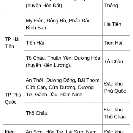
(huyện Hòn Đất)
Thông
Mỹ Đức, Đông Hồ, Pháo Đài,
Hà Tiên
Bình San.
TP Hà
Tiên Hải
Tiên Hải
Tiên
Tô Châu, Thuận Yên, Dương Hòa
Tô Châu
(huyện Kiên Lương).
An Thới, Dương Đông, Bãi Thơm,
Đặc khu
Cửa Cạn, Cửa Dương, Dương
Phú Quốc
Tơ, Gành Dầu, Hàm Ninh.
TP Phú
Quốc
Đặc khu
Thổ Châu.
Thổ Châu
Kiên
An Sơn, Hòn Tre, Lại Sơn, Nam
Đặc khu