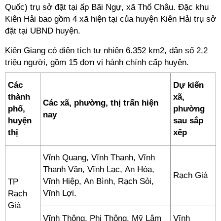
Quốc) trụ sở đặt tại ấp Bãi Ngự, xã Thổ Châu. Đặc khu
Kiên Hải bao gồm 4 xã hiện tại của huyện Kiên Hải trụ sở
đặt tại UBND huyện.
Kiên Giang có diện tích tự nhiên 6.352 km2, dân số 2,2
triệu người, gồm 15 đơn vị hành chính cấp huyện.
Các
Dự kiến
thành
xã,
Các xã, phường, thị trấn hiện
phố,
phường
nay
huyện
sau sắp
thị
xếp
Vĩnh Quang, Vĩnh Thanh, Vĩnh
Thanh Vân, Vĩnh Lạc, An Hòa,
Rạch Giá
Vĩnh Hiệp, An Bình, Rạch Sỏi,
TP
Vĩnh Lợi.
Rạch
Giá
Vĩnh Thông, Phi Thông, Mỹ Lâm
Vĩnh