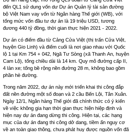
đến QL1 sử dụng vốn dư Dự án Quản lý tài sản đường
bộ Việt Nam vay vốn từ Ngân hàng Thế giới (WB), với
tổng mức vốn đầu tư dự án là 19 triệu USD, tương
đương 440 tỷ đồng, thời gian thực hiện 2021 - 2022.
Dự án có điểm đầu từ Cảng Cửa Việt (thị trấn Cửa Việt,
huyện Gio Linh) và điểm cuối là nơi giao nhau với Quốc
lộ 1 tại Km 754 + 042, Ngã Tư Sòng (xã Thanh An, huyện
Cam Lộ), tổng chiều dài là 14 km. Quy mô đường cấp II,
4 làn xe; tổng bề rộng nền đường 28 m, không bao gồm
phần hè đường.
Trong năm 2022, dự án này mới triển khai thi công đắp
đất nền đường một số đoạn và 2 cầu Bến Lội, Tân Xuân.
Ngày 12/1, Ngân hàng Thế giới đã chính thức có ý kiến
về việc không gia hạn thời gian thực hiện hiệp định và
hiện nay dự án đang dừng thi công. Hiện tại, các hạng
mục của dự án đang thi công dở dang, tiềm ẩn nguy cơ
về an toàn giao thông, chưa phát huy được nguồn vốn đã