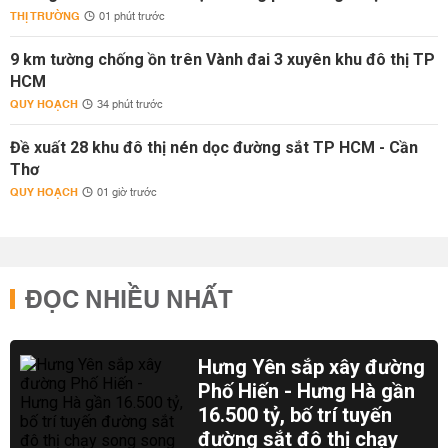
THỊ TRƯỜNG
01 phút trước
9 km tường chống ồn trên Vành đai 3 xuyên khu đô thị TP
HCM
QUY HOẠCH
34 phút trước
Đề xuất 28 khu đô thị nén dọc đường sắt TP HCM - Cần
Thơ
QUY HOẠCH
01 giờ trước
ĐỌC NHIỀU NHẤT
Hưng Yên sắp xây đường
Phố Hiến - Hưng Hà gần
16.500 tỷ, bố trí tuyến
đường sắt đô thị chạy