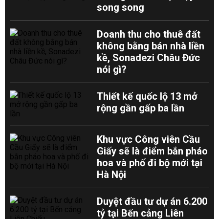
song song
Doanh thu cho thuê đất
không bằng bán nhà liền
kề, Sonadezi Châu Đức
nói gì?
Thiết kế quốc lộ 13 mở
rộng gần gấp ba lần
Khu vực Công viên Cầu
Giấy sẽ là điểm bắn pháo
hoa và phố đi bộ mới tại
Hà Nội
Duyệt đầu tư dự án 6.200
tỷ tại Bến cảng Liên