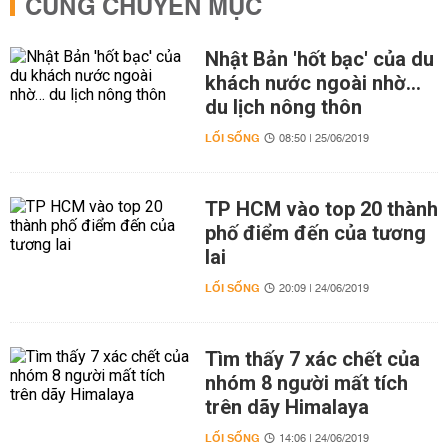
CÙNG CHUYÊN MỤC
Nhật Bản 'hốt bạc' của du
khách nước ngoài nhờ…
du lịch nông thôn
LỐI SỐNG
08:50 | 25/06/2019
TP HCM vào top 20 thành
phố điểm đến của tương
lai
LỐI SỐNG
20:09 | 24/06/2019
Tìm thấy 7 xác chết của
nhóm 8 người mất tích
trên dãy Himalaya
LỐI SỐNG
14:06 | 24/06/2019