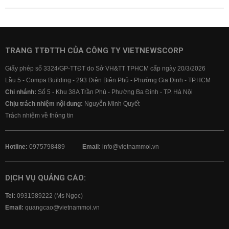
TRANG TTĐTTH CỦA CÔNG TY VIETNEWSCORP
Giấy phép số 3324/GP-TTĐT do Sở VH&TT TPHCM cấp ngày 20/3/2026
Lầu 5 - Compa Building - 293 Điện Biên Phủ - Phường Gia Định - TP.HCM
Chi nhánh:
Số 5 - Khu 38A Trần Phú - Phường Ba Đình - TP. Hà Nội
Chịu trách nhiệm nội dung:
Nguyễn Minh Quyết
Trách nhiệm về thông tin
Hotline:
0975798489
Email:
info@vietnammoi.vn
DỊCH VỤ QUẢNG CÁO:
Tel:
0931589222 (Ms Ngọc)
Email:
quangcao@vietnammoi.vn