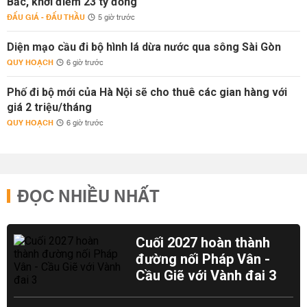
Bắc, khởi điểm 23 tỷ đồng
ĐẤU GIÁ - ĐẤU THẦU
5 giờ trước
Diện mạo cầu đi bộ hình lá dừa nước qua sông Sài Gòn
QUY HOẠCH
6 giờ trước
Phố đi bộ mới của Hà Nội sẽ cho thuê các gian hàng với
giá 2 triệu/tháng
QUY HOẠCH
6 giờ trước
ĐỌC NHIỀU NHẤT
Cuối 2027 hoàn thành
đường nối Pháp Vân -
Cầu Giẽ với Vành đai 3