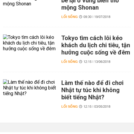
bé lại ở vùng biển thơ
mộng Shonan
LỐI SỐNG
09:30 | 19/07/2018
Tokyo tìm cách lôi kéo
khách du lịch chi tiêu, tận
hưởng cuộc sống về đêm
LỐI SỐNG
12:15 | 13/06/2018
Làm thế nào để đi chơi
Nhật tự túc khi không
biết tiếng Nhật?
LỐI SỐNG
12:15 | 03/05/2018