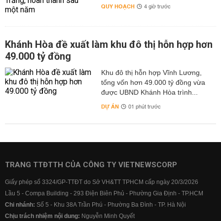
QUY HOẠCH
4 giờ trước
Khánh Hòa đề xuất làm khu đô thị hỗn hợp hơn
49.000 tỷ đồng
Khu đô thị hỗn hợp Vĩnh Lương,
tổng vốn hơn 49.000 tỷ đồng vừa
được UBND Khánh Hòa trình...
DỰ ÁN
01 phút trước
TRANG TTĐTTH CỦA CÔNG TY VIETNEWSCORP
Giấy phép số 3324/GP-TTĐT do Sở VH&TT TPHCM cấp ngày 20/3/2026
Lầu 5 - Compa Building - 293 Điện Biên Phủ - Phường Gia Định - TP.HCM
Chi nhánh:
Số 5 - Khu 38A Trần Phú - Phường Ba Đình - TP. Hà Nội
Chịu trách nhiệm nội dung:
Nguyễn Minh Quyết