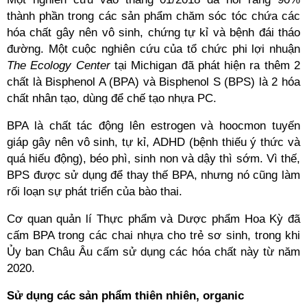
thành phần trong các sản phẩm chăm sóc tóc chứa các
hóa chất gây nên vô sinh, chứng tự kỉ và bệnh đái tháo
đường. Một cuộc nghiên cứu của tổ chức phi lợi nhuận
The Ecology Center
tại Michigan đã phát hiện ra thêm 2
chất là Bisphenol A (BPA) và Bisphenol S (BPS) là 2 hóa
chất nhân tạo, dùng để chế tạo nhựa PC.
BPA là chất tác động lên estrogen và hoocmon tuyến
giáp gây nên vô sinh, tự kỉ, ADHD (bệnh thiếu ý thức và
quá hiếu động), béo phì, sinh non và dậy thì sớm. Vì thế,
BPS được sử dụng để thay thế BPA, nhưng nó cũng làm
rối loạn sự phát triển của bào thai.
Cơ quan quản lí Thực phẩm và Dược phẩm Hoa Kỳ đã
cấm BPA trong các chai nhựa cho trẻ sơ sinh, trong khi
Ủy ban Châu Âu cấm sử dụng các hóa chất này từ năm
2020.
Sử dụng các sản phẩm thiên nhiên, organic