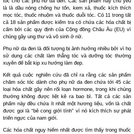
tóc cho các phụ nữ da đen. Các sản phẩm này chủ yếu
là là dầu nóng chống hư tổn, kem xả, thuốc kích thích
mọc tóc, thuốc nhuộm và thuốc duỗi tóc. Có 11 trong tất
cả 18 sản phẩm được kiểm tra có chứa các hóa chất bị
cấm bởi các quy định của Cộng đồng Châu Âu (EU) vì
chúng gây ung thư và vô sinh ở nữ.
Phụ nữ da đen là đối tượng bị ảnh hưởng nhiều bởi vì họ
sử dụng các chất làm thẳng tóc và dưỡng tóc thường
xuyên để bắt kịp xu hướng làm đẹp.
Kết quả cuộc nghiên cứu đã chỉ ra rằng các sản phẩm
chăm sóc tóc dành cho phụ nữ da đen chứa tới 45 các
loại hóa chất gây nên rối loạn hormone, trong khi chúng
thường không được liệt kê ra bao bì. Tất cả các sản
phẩm này đều chứa ít nhất một hương liệu, vốn là chất
được gọi là “bẻ cong giới tính” vì nó kích thích sự phát
triển ngực của nam giới.
Các hóa chất nguy hiểm nhất được tìm thấy trong thuốc