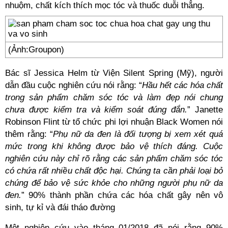
nhuộm, chất kích thích mọc tóc và thuốc duỗi thẳng.
(Ảnh:Groupon)
Bác sĩ Jessica Helm từ Viện Silent Spring (Mỹ), người
dẫn đầu cuộc nghiên cứu nói rằng: “
Hầu hết các hóa chất
trong sản phẩm chăm sóc tóc và làm đẹp nói chung
chưa được kiểm tra và kiểm soát đúng đắn.
” Janette
Robinson Flint từ tổ chức phi lợi nhuận Black Women nói
thêm rằng: “
Phụ nữ da đen là đối tượng bị xem xét quá
mức trong khi không được bảo vệ thích đáng. Cuộc
nghiên cứu này chỉ rõ rằng các sản phẩm chăm sóc tóc
có chứa rất nhiều chất độc hại. Chúng ta cần phải loại bỏ
chúng để bảo vệ sức khỏe cho những người phụ nữ da
đen.
” 90% thành phần chứa các hóa chất gây nên vô
sinh, tự kỉ và đái tháo đường
Một nghiên cứu vào tháng 01/2018 đã nói rằng 90%