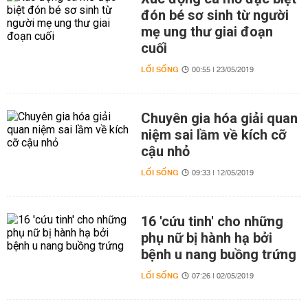
đón bé sơ sinh từ người
mẹ ung thư giai đoạn
cuối
LỐI SỐNG
00:55 | 23/05/2019
Chuyên gia hóa giải quan
niệm sai lầm về kích cỡ
cậu nhỏ
LỐI SỐNG
09:33 | 12/05/2019
16 'cứu tinh' cho những
phụ nữ bị hành hạ bởi
bệnh u nang buồng trứng
LỐI SỐNG
07:26 | 02/05/2019