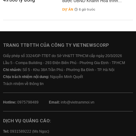
được UBND Khánh Hòa trình...
DỰ ÁN
6 giờ trước
TRANG TTĐTTH CỦA CÔNG TY VIETNEWSCORP
Giấy phép số 3324/GP-TTĐT do Sở VH&TT TPHCM cấp ngày 20/3/2026
Lầu 5 - Compa Building - 293 Điện Biên Phủ - Phường Gia Định - TP.HCM
Chi nhánh:
Số 5 - Khu 38A Trần Phú - Phường Ba Đình - TP. Hà Nội
Chịu trách nhiệm nội dung:
Nguyễn Minh Quyết
Trách nhiệm về thông tin
Hotline:
0975798489
Email:
info@vietnammoi.vn
DỊCH VỤ QUẢNG CÁO:
Tel:
0931589222 (Ms Ngọc)