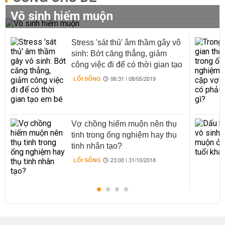
Vô sinh hiếm muộn
Stress 'sát thủ' âm thầm gây vô
sinh: Bớt căng thẳng, giảm
công việc đi để có thời gian tạo
em bé
LỐI SỐNG
06:31 | 08/05/2019
Vợ chồng hiếm muộn nên thụ
tinh trong ống nghiệm hay thụ
tinh nhân tạo?
LỐI SỐNG
23:00 | 31/10/2018