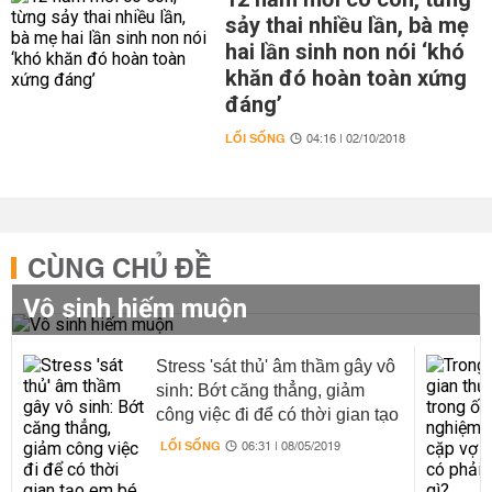
sảy thai nhiều lần, bà mẹ
hai lần sinh non nói ‘khó
khăn đó hoàn toàn xứng
đáng’
LỐI SỐNG
04:16 | 02/10/2018
CÙNG CHỦ ĐỀ
Vô sinh hiếm muộn
Stress 'sát thủ' âm thầm gây vô
sinh: Bớt căng thẳng, giảm
công việc đi để có thời gian tạo
em bé
LỐI SỐNG
06:31 | 08/05/2019