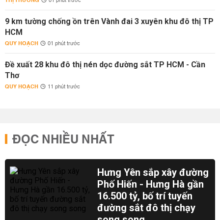
THỊ TRƯỜNG
01 phút trước
9 km tường chống ồn trên Vành đai 3 xuyên khu đô thị TP
HCM
QUY HOẠCH
01 phút trước
Đề xuất 28 khu đô thị nén dọc đường sắt TP HCM - Cần
Thơ
QUY HOẠCH
11 phút trước
ĐỌC NHIỀU NHẤT
Hưng Yên sắp xây đường
Phố Hiến - Hưng Hà gần
16.500 tỷ, bố trí tuyến
đường sắt đô thị chạy
song song