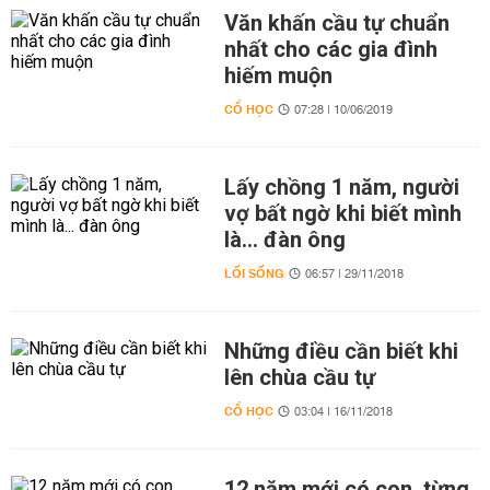
Văn khấn cầu tự chuẩn
nhất cho các gia đình
hiếm muộn
CỔ HỌC
07:28 | 10/06/2019
Lấy chồng 1 năm, người
vợ bất ngờ khi biết mình
là... đàn ông
LỐI SỐNG
06:57 | 29/11/2018
Những điều cần biết khi
lên chùa cầu tự
CỔ HỌC
03:04 | 16/11/2018
12 năm mới có con, từng