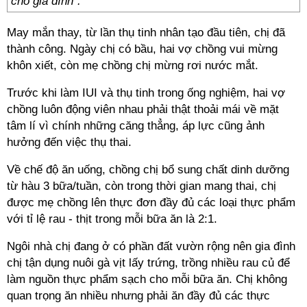
cho gia đình”.
May mắn thay, từ lần thụ tinh nhân tạo đầu tiên, chị đã
thành công. Ngày chị có bầu, hai vợ chồng vui mừng
khôn xiết, còn mẹ chồng chị mừng rơi nước mắt.
Trước khi làm IUI và thụ tinh trong ống nghiệm, hai vợ
chồng luôn động viên nhau phải thật thoải mái về mặt
tâm lí vì chính những căng thẳng, áp lực cũng ảnh
hưởng đến việc thụ thai.
Về chế độ ăn uống, chồng chị bổ sung chất dinh dưỡng
từ hàu 3 bữa/tuần, còn trong thời gian mang thai, chị
được mẹ chồng lên thực đơn đầy đủ các loại thực phẩm
với tỉ lệ rau - thịt trong mỗi bữa ăn là 2:1.
Ngôi nhà chị đang ở có phần đất vườn rộng nên gia đình
chị tận dụng nuôi gà vịt lấy trứng, trồng nhiều rau củ để
làm nguồn thực phẩm sạch cho mỗi bữa ăn. Chị không
quan trọng ăn nhiều nhưng phải ăn đầy đủ các thực