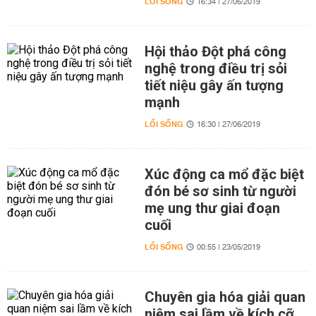
LỐI SỐNG
16:34 | 27/06/2019
Hội thảo Đột phá công
nghệ trong điều trị sỏi
tiết niệu gây ấn tượng
mạnh
LỐI SỐNG
16:30 | 27/06/2019
Xúc động ca mổ đặc biệt
đón bé sơ sinh từ người
mẹ ung thư giai đoạn
cuối
LỐI SỐNG
00:55 | 23/05/2019
Chuyên gia hóa giải quan
niệm sai lầm về kích cỡ