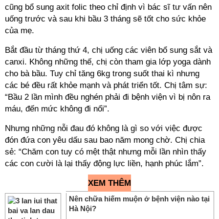
cũng bổ sung axit folic theo chỉ định vì bác sĩ tư vấn nên
uống trước và sau khi bầu 3 tháng sẽ tốt cho sức khỏe
của mẹ.
Bắt đầu từ tháng thứ 4, chị uống các viên bổ sung sắt và
canxi. Không những thế, chị còn tham gia lớp yoga dành
cho bà bầu. Tuy chỉ tăng 6kg trong suốt thai kì nhưng
các bé đều rất khỏe mạnh và phát triển tốt. Chị tâm sự:
“Bầu 2 lần mình đều nghén phải đi bệnh viện vì bị nôn ra
máu, đến mức không đi nổi”.
Nhưng những nỗi đau đó không là gì so với việc được
đón đứa con yêu dấu sau bao năm mong chờ. Chị chia
sẻ: “Chăm con tuy có mệt thật nhưng mỗi lần nhìn thấy
các con cười là lại thấy động lực liền, hạnh phúc lắm”.
XEM THÊM
Nên chữa hiếm muộn ở bệnh viện nào tại
Hà Nội?