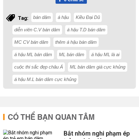
bán dâm
á hậu
Kiều Đại Dũ
Tag:
diễn viên C.V bán dâm
á hậu T.D bán dâm
MC CV bán dâm
thêm á hậu bán dâm
á hậu ML bán dâm
ML bán dâm
á hậu ML là ai
cuộc thi sắc đẹp châu Á
ML bán dâm giá cực khủng
á hậu M.L bán dâm cực khủng
CÓ THỂ BẠN QUAN TÂM
Bắt nhóm nghi phạm ép