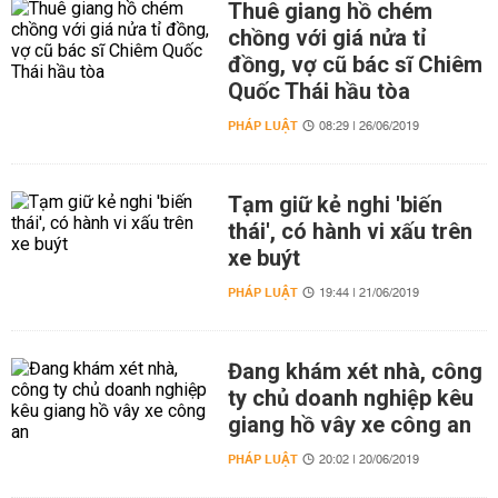
Thuê giang hồ chém
chồng với giá nửa tỉ
đồng, vợ cũ bác sĩ Chiêm
Quốc Thái hầu tòa
PHÁP LUẬT
08:29 | 26/06/2019
Tạm giữ kẻ nghi 'biến
thái', có hành vi xấu trên
xe buýt
PHÁP LUẬT
19:44 | 21/06/2019
Đang khám xét nhà, công
ty chủ doanh nghiệp kêu
giang hồ vây xe công an
PHÁP LUẬT
20:02 | 20/06/2019