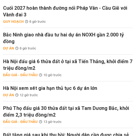
Cuối 2027 hoàn thành đường nối Pháp Vân - Cầu Giẽ với
Vành đai 3
QUY HOẠCH
6 giờ trước
Bắc Ninh giao nhà đầu tư hai dự án NOXH gần 2.000 tỷ
đồng
DỰ ÁN
6 giờ trước
Hà Nội đấu giá 6 thửa đất ở tại xã Tiến Thắng, khởi điểm 7
triệu đồng/m2
ĐẤU GIÁ - ĐẤU THẦU
10 giờ trước
Hà Nội xem xét gia hạn thủ tục 6 dự án lớn
DỰ ÁN
12 giờ trước
Phú Thọ đấu giá 30 thửa đất tại xã Tam Dương Bắc, khởi
điểm 2,3 triệu đồng/m2
ĐẤU GIÁ - ĐẤU THẦU
13 giờ trước
Đất tăng giá sau khi thu hồi: Người dân cần được chia sẻ