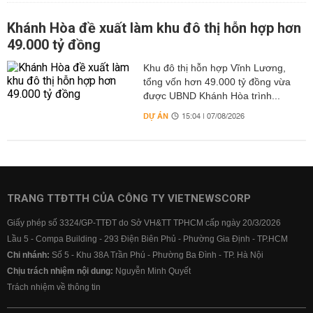
Khánh Hòa đề xuất làm khu đô thị hỗn hợp hơn
49.000 tỷ đồng
Khu đô thị hỗn hợp Vĩnh Lương,
tổng vốn hơn 49.000 tỷ đồng vừa
được UBND Khánh Hòa trình...
DỰ ÁN
15:04 | 07/08/2026
TRANG TTĐTTH CỦA CÔNG TY VIETNEWSCORP
Giấy phép số 3324/GP-TTĐT do Sở VH&TT TPHCM cấp ngày 20/3/2026
Lầu 5 - Compa Building - 293 Điện Biên Phủ - Phường Gia Định - TP.HCM
Chi nhánh:
Số 5 - Khu 38A Trần Phú - Phường Ba Đình - TP. Hà Nội
Chịu trách nhiệm nội dung:
Nguyễn Minh Quyết
Trách nhiệm về thông tin