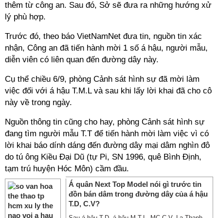
thêm từ công an. Sau đó, Sở sẽ đưa ra những hướng xử
lý phù hợp.
Trước đó, theo báo VietNamNet đưa tin, nguồn tin xác
nhận, Công an đã tiến hành mời 1 số á hậu, người mẫu,
diễn viên có liên quan đến đường dây này.
Cụ thể chiều 6/9, phòng Cảnh sát hình sự đã mời làm
việc đối với á hậu T.M.L và sau khi lấy lời khai đã cho cô
này về trong ngày.
Nguồn thông tin cũng cho hay, phòng Cảnh sát hình sự
đang tìm người mẫu T.T để tiến hành mời làm việc vì có
lời khai báo dính dáng đến đường dây mại dâm nghìn đô
do tú ông Kiều Đại Dũ (tự Pi, SN 1996, quê Bình Định,
tạm trú huyện Hóc Môn) cầm đầu.
Á quân Next Top Model nói gì trước tin
đồn bán dâm trong đường dây của á hậu
T.D, C.V?
Sau á hậu T.D, á hậu M.T.L, MC C.V, La Thanh