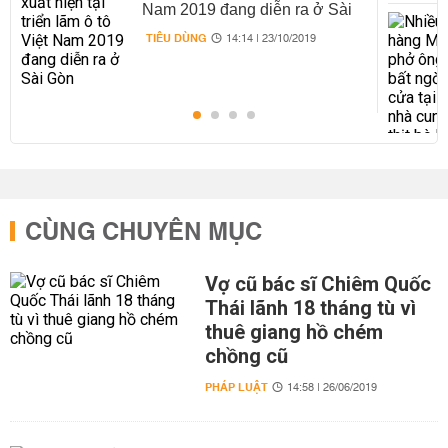
Nam 2019 đang diễn ra ở Sài
Gòn
TIÊU DÙNG
14:14 | 23/10/2019
CÙNG CHUYÊN MỤC
Vợ cũ bác sĩ Chiêm Quốc
Thái lãnh 18 tháng tù vì
thuê giang hồ chém
chồng cũ
PHÁP LUẬT
14:58 | 26/06/2019