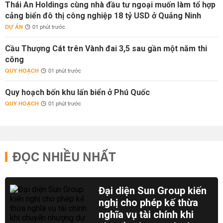
Thái An Holdings cùng nhà đầu tư ngoại muốn làm tổ hợp
cảng biển đô thị công nghiệp 18 tỷ USD ở Quảng Ninh
DỰ ÁN
01 phút trước
Cầu Thượng Cát trên Vành đai 3,5 sau gần một năm thi
công
QUY HOẠCH
01 phút trước
Quy hoạch bốn khu lấn biển ở Phú Quốc
QUY HOẠCH
01 phút trước
ĐỌC NHIỀU NHẤT
Đại diện Sun Group kiến
nghị cho phép kế thừa
nghĩa vụ tài chính khi